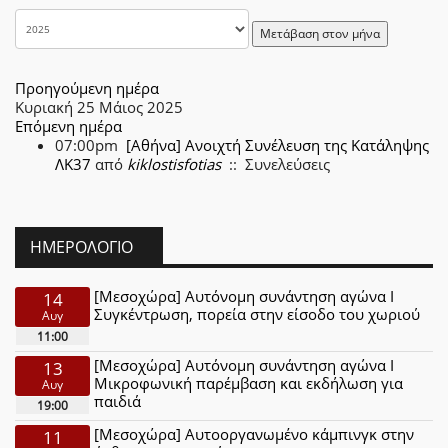
Μετάβαση στον μήνα
Προηγούμενη ημέρα
Κυριακή 25 Μάιος 2025
Επόμενη ημέρα
07:00pm
[Αθήνα] Ανοιχτή Συνέλευση της Κατάληψης
ΛΚ37
από
kiklostisfotias
:: Συνελεύσεις
ΗΜΕΡΟΛΌΓΙΟ
[Μεσοχώρα] Αυτόνομη συνάντηση αγώνα Ι
14
Συγκέντρωση, πορεία στην είσοδο του χωριού
Αυγ
11:00
[Μεσοχώρα] Αυτόνομη συνάντηση αγώνα Ι
13
Μικροφωνική παρέμβαση και εκδήλωση για
Αυγ
παιδιά
19:00
[Μεσοχώρα] Αυτοοργανωμένο κάμπινγκ στην
11