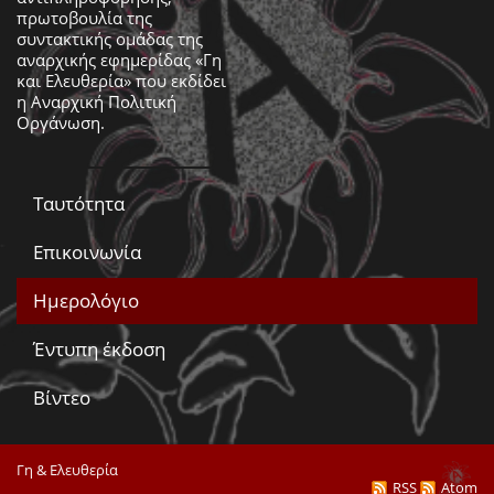
πρωτοβουλία της
συντακτικής ομάδας της
αναρχικής εφημερίδας «Γη
και Ελευθερία» που εκδίδει
η
Αναρχική Πολιτική
Οργάνωση
.
Ταυτότητα
Επικοινωνία
Ημερολόγιο
Έντυπη έκδοση
Βίντεο
Γη & Ελευθερία
RSS
Atom