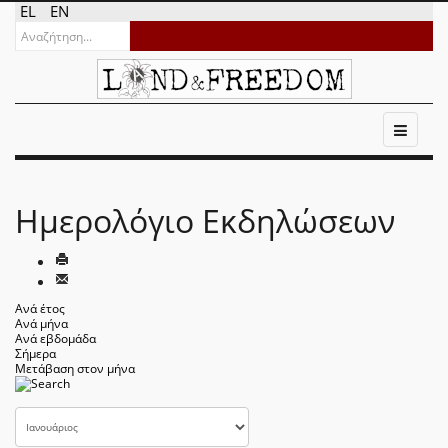
EL
EN
Ημερολόγιο Εκδηλώσεων
Ανά έτος
Ανά μήνα
Ανά εβδομάδα
Σήμερα
Μετάβαση στον μήνα