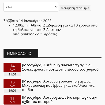
Μετάβαση στον μήνα
Σάββατο 14 Ιανουάριος 2023
12:00pm
[Αθήνα] Διαδήλωση για τα 10 χρόνια από
τη δολοφονία του Σ.Λουκμάν
από
omikron72
:: Δράσεις
ΗΜΕΡΟΛΌΓΙΟ
[Μεσοχώρα] Αυτόνομη συνάντηση αγώνα Ι
14
Συγκέντρωση, πορεία στην είσοδο του χωριού
Αυγ
11:00
[Μεσοχώρα] Αυτόνομη συνάντηση αγώνα Ι
13
Μικροφωνική παρέμβαση και εκδήλωση για
Αυγ
παιδιά
19:00
[Μεσοχώρα] Αυτοοργανωμένο κάμπινγκ στην
11
όχθη του ποταμού
Αυγ