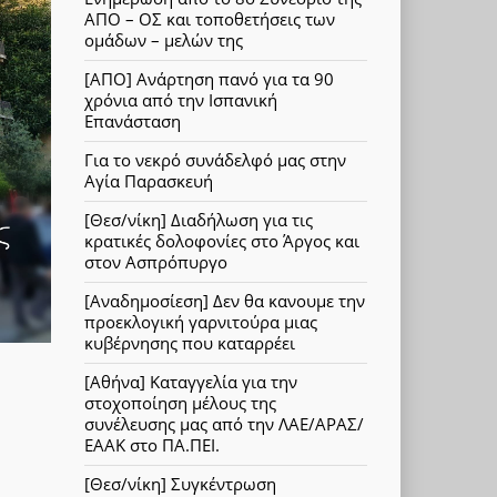
ΑΠΟ – ΟΣ και τοποθετήσεις των
ομάδων – μελών της
[ΑΠΟ] Ανάρτηση πανό για τα 90
χρόνια από την Ισπανική
Επανάσταση
Για το νεκρό συνάδελφό μας στην
Αγία Παρασκευή
[Θεσ/νίκη] Διαδήλωση για τις
κρατικές δολοφονίες στο Άργος και
στον Ασπρόπυργο
[Αναδημοσίεση] Δεν θα κανουμε την
προεκλογική γαρνιτούρα μιας
κυβέρνησης που καταρρέει
[Αθήνα] Καταγγελία για την
στοχοποίηση μέλους της
συνέλευσης μας από την ΛΑΕ/ΑΡΑΣ/
ΕΑΑΚ στο ΠΑ.ΠΕΙ.
[Θεσ/νίκη] Συγκέντρωση