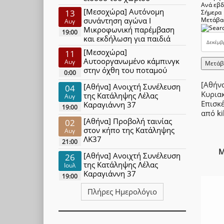
Ανά εβ
[Μεσοχώρα] Αυτόνομη
13
Σήμερα
συνάντηση αγώνα Ι
Μετάβα
Αυγ
Μικροφωνική παρέμβαση
19:00
και εκδήλωση για παιδιά
[Μεσοχώρα]
11
Αυτοοργανωμένο κάμπινγκ
Αυγ
Μετάβ
στην όχθη του ποταμού
0:00
[Αθήν
[Αθήνα] Ανοιχτή Συνέλευση
04
Κυρια
της Κατάληψης Λέλας
Αυγ
Επισκ
Καραγιάννη 37
19:00
από
ki
[Αθήνα] Προβολή ταινίας
02
στον κήπο της Κατάληψης
Αυγ
ΛΚ37
21:00
Μ
[Αθήνα] Ανοιχτή Συνέλευση
26
της Κατάληψης Λέλας
Ιουλ
Καραγιάννη 37
19:00
Πλήρες Ημερολόγιο