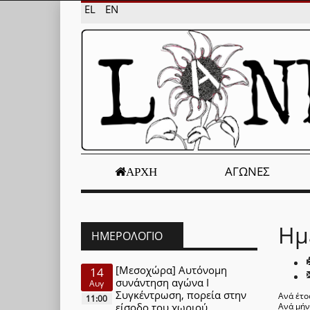
EL
EN
ΑΓΏΝΕΣ
ΑΡΧΉ
Ημ
ΗΜΕΡΟΛΌΓΙΟ
[Μεσοχώρα] Αυτόνομη
14
συνάντηση αγώνα Ι
Αυγ
Συγκέντρωση, πορεία στην
Ανά έτο
11:00
είσοδο του χωριού
Ανά μή