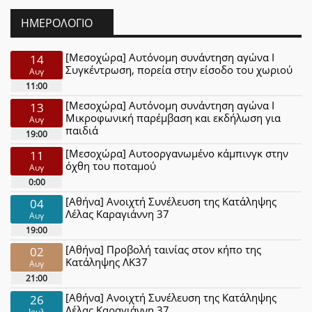
ΗΜΕΡΟΛΌΓΙΟ
[Μεσοχώρα] Αυτόνομη συνάντηση αγώνα Ι
14
Συγκέντρωση, πορεία στην είσοδο του χωριού
Αυγ
11:00
[Μεσοχώρα] Αυτόνομη συνάντηση αγώνα Ι
13
Μικροφωνική παρέμβαση και εκδήλωση για
Αυγ
παιδιά
19:00
[Μεσοχώρα] Αυτοοργανωμένο κάμπινγκ στην
11
όχθη του ποταμού
Αυγ
0:00
[Αθήνα] Ανοιχτή Συνέλευση της Κατάληψης
04
Λέλας Καραγιάννη 37
Αυγ
19:00
[Αθήνα] Προβολή ταινίας στον κήπο της
02
Κατάληψης ΛΚ37
Αυγ
21:00
[Αθήνα] Ανοιχτή Συνέλευση της Κατάληψης
26
Λέλας Καραγιάννη 37
Ιουλ