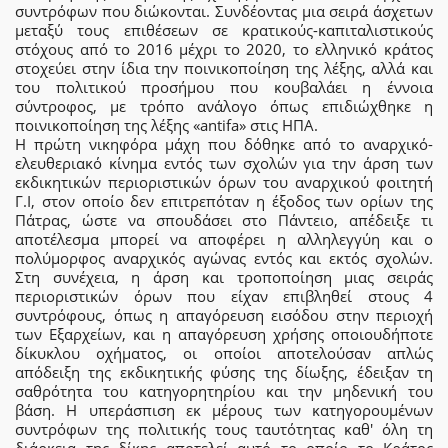
συντρόφων που διώκονται. Συνδέοντας μια σειρά άσχετων
μεταξύ τους επιθέσεων σε κρατικούς-καπιταλιστικούς
στόχους από το 2016 μέχρι το 2020, το ελληνικό κράτος
στοχεύει στην ίδια την ποινικοποίηση της λέξης, αλλά και
του πολιτικού προσήμου που κουβαλάει η έννοια
σύντροφος, με τρόπο ανάλογο όπως επιδιώχθηκε η
ποινικοποίηση της λέξης «antifa» στις ΗΠΑ.
Η πρώτη νικηφόρα μάχη που δόθηκε από το αναρχικό-
ελευθεριακό κίνημα εντός των σχολών για την άρση των
εκδικητικών περιοριστικών όρων του αναρχικού φοιτητή
Γ.Ι, στον οποίο δεν επιτρεπόταν η έξοδος των ορίων της
Πάτρας, ώστε να σπουδάσει στο Πάντειο, απέδειξε τι
αποτέλεσμα μπορεί να αποφέρει η αλληλεγγύη και ο
πολύμορφος αναρχικός αγώνας εντός και εκτός σχολών.
Στη συνέχεια, η άρση και τροποποίηση μιας σειράς
περιοριστικών όρων που είχαν επιβληθεί στους 4
συντρόφους, όπως η απαγόρευση εισόδου στην περιοχή
των Εξαρχείων, και η απαγόρευση χρήσης οποιουδήποτε
δίκυκλου οχήματος, οι οποίοι αποτελούσαν απλώς
απόδειξη της εκδικητικής φύσης της δίωξης, έδειξαν τη
σαθρότητα του κατηγορητηρίου και την μηδενική του
βάση. Η υπεράσπιση εκ μέρους των κατηγορουμένων
συντρόφων της πολιτικής τους ταυτότητας καθ' όλη τη