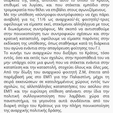
διάρκεια της δίκης αποτελεί αυτό το οποίο το Κράτος
επιθυμεί να λυγίσει, και που στέκεται εμπόδιο στην
τρομοκρατία που θέλει να επιβάλει στους αγωνιζόμενους.
Με την υπόθεση «σύντροφοι-συντρόφισσες» να έχει πάρει
αναβολή για τις 11/6 ως αναρχικοί/-ές φοιτητές/-τριες
οφείλουμε να είμαστε εκεί, στεκόμενοι αλληλέγγυα με τους
4 διωκόμενους συντρόφους. Με σκοπό να αντισταθούμε
στην ποινικοποίηση των συντροφικών σχέσεων και στην
κρατική καταστολή, οφείλουμε να είμαστε παρόντες στην
εκδίκαση της υπόθεσης, όπως σταθήκαμε κατά τη διάρκεια
του αγώνα ενάντια στην απαγόρευση φοίτησης του Γ.Ι.
Το κυνήγι των αναρχικών που διεξάγει το Κράτος, τόσο
εντός, όσο και εκτός των σχολών, στην προσπάθειά του να
μην υπάρχει ούτε μια φωνή που να στέκεται ενάντια στην
καταπίεση και την καταστολή, στοχεύει όλους και όλες μας.
Από την δίωξη του αναρχικού φοιτητή Ζ.Μ, έπειτα από
παρέμβασή μας στο ΕΜΠ για την Παλαιστίνη, μέχρι τη
σειρά εκκενώσεων σε κατειλημμένους χώρους εντός των
σχολών, τις αλλεπάλληλες καταπατήσεις του ασύλου στο
ΕΜΠ και την ευρύτερη επίθεση απέναντι στην ίδια την
πολιτική συλλογικοποίηση που λαμβάνει χώρα στα
πανεπιστήμια, τα γεγονότα αυτά συνδέονται από τον
διαρκή στόχο του Κράτους για την πλήρη ποινικοποίηση
της αναρχικής πολιτικής δράσης.