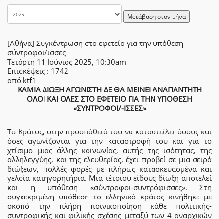
Μετάβαση στον μήνα
[Αθήνα] Συγκέντρωση στο εφετείο για την υπόθεση
σύντροφοι/ισσες
Τετάρτη 11 Ιούνιος 2025, 10:30am
Επισκέψεις
: 1742
από
ktf1
ΚΑΜΙΑ ΔΙΩΞΗ ΑΓΩΝΙΣΤΗ ΔΕ ΘΑ ΜΕΙΝΕΙ ΑΝΑΠΑΝΤΗΤΗ
ΟΛΟΙ ΚΑΙ ΟΛΕΣ ΣΤΟ ΕΦΕΤΕΙΟ ΓΙΑ ΤΗΝ ΥΠΟΘΕΣΗ
«ΣΥΝΤΡΟΦΟΙ/-ΙΣΣΕΣ»
Το Κράτος, στην προσπάθειά του να καταστείλει όσους και
όσες αγωνίζονται για την καταστροφή του και για το
χτίσιμο μιας άλλης κοινωνίας, αυτής της ισότητας, της
αλληλεγγύης, και της ελευθερίας, έχει προβεί σε μια σειρά
διώξεων, πολλές φορές με πλήρως κατασκευασμένα και
γελοία κατηγορητήρια. Μια τέτοιου είδους δίωξη αποτελεί
και η υπόθεση «σύντροφοι-συντρόφισσες». Στη
συγκεκριμένη υπόθεση το ελληνικό κράτος κινήθηκε με
σκοπό την πλήρη ποινικοποίηση κάθε πολιτικής-
συντροφικής και φιλικής σχέσης μεταξύ των 4 αναρχικών