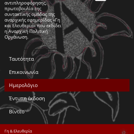
αντιπληροφόρησης,
πρωτοβουλία της
συντακτικής ομάδας της
αναρχικής εφημερίδας «Γη
και Ελευθερία» που εκδίδει
η
Αναρχική Πολιτική
Οργάνωση
.
Ταυτότητα
Επικοινωνία
Ημερολόγιο
Έντυπη έκδοση
Βίντεο
Γη & Ελευθερία