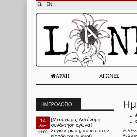
EL
EN
ΑΓΏΝΕΣ
ΑΡΧΉ
Ημ
ΗΜΕΡΟΛΌΓΙΟ
[Μεσοχώρα] Αυτόνομη
14
συνάντηση αγώνα Ι
Αυγ
Συγκέντρωση, πορεία στην
Ανά έτο
11:00
είσοδο του χωριού
Ανά μή