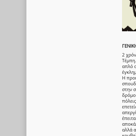
ΓΕΝΙΚ
2 χρόν
Τέμπη.
απλό α
έγκλη
Η προη
σπουδ
στην σ
δρόμου
πόλεις
επετε
απεργί
έπειτ
αποκά
αλλά 
κουβα