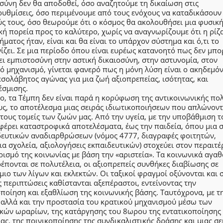
σύνη δεν θα αποδοθεί, όσο αναζητούμε τη δικαίωση στις
υθμίσεις, όσο περιμένουμε από τους ενόχους να καταδικάσουν
ς τους, όσο θεωρούμε ότι ο κόσμος θα ακολουθήσει μια φυσική
κή πορεία προς το καλύτερο, χωρίς να αναγνωρίζουμε ότι η ρίζ
ματος ήταν, είναι και θα είναι το υπάρχον σύστημα και ό,τι το
ίζει. Σε μια περίοδο όπου είναι ευρέως κατανοητό πως δεν μπο
ι εμπιστοσύνη στην αστική δικαιοσύνη, στην αστυνομία, στον
ό μηχανισμό, γίνεται φανερό πως η μόνη λύση είναι ο ακηδεμόν
σολάβητος αγώνας για μια ζωή αξιοπρεπείας, ισότητας, και
έσμισης.
, τα Τέμπη δεν είναι παρά η κορύφωση της αντικοινωνικής πολ
ς, το αποτέλεσμα μιας σειράς ιδιωτικοποιήσεων που απλώνοντ
τους τομείς των ζωών μας. Από την υγεία, με την υποβάθμιση τ
φέρει καταστροφικά αποτελέσματα, έως την παιδεία, όπου μια 
δευτικών αναδιαρθρώσεων (νόμος 4777, διαγραφές φοιτητών,
α σχολεία, αξιολογήσεις εκπαιδευτικών) στοχεύει στον περαιτ
ισμό της κοινωνίας με βάση την «αριστεία». Τα κοινωνικά αγαθ
έπονται σε πολυτέλεια, οι αξιοπρεπείς συνθήκες διαβίωσης σε
ιο των λίγων και εκλεκτών. Οι ταξικοί φραγμοί οξύνονται και 
 περιπτώσεις καθίστανται αξεπέραστοι, εντείνοντας την
οίηση και εξαθλίωση της κοινωνικής βάσης. Ταυτόχρονα, με τ
 αλλά και την προστασία του κρατικού μηχανισμού μέσω των
ικών ωραρίων, της κατάργησης του 8ωρου της εντατικοποίησης 
ας, της ποινικοποίησης της συνδικαλιστικής δράσης και μιας σε