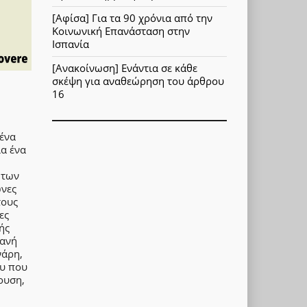
[Αφίσα] Για τα 90 χρόνια από την
Κοινωνική Επανάσταση στην
Ισπανία
[Ανακοίνωση] Ενάντια σε κάθε
σκέψη για αναθεώρηση του άρθρου
16
 ένα
ια ένα
 των
ώνες
τους
ες
ής
φανή
νάρη,
ου που
ουση,