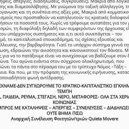
ήψεις, απεργίες, διαδηλώσεις, συγκρούσεις). Μακριά από λογικ
ης και διαμεσολάβησης. Με γνώμονα την ταξική αλληλεγγύη, τ
γανωση και τη συνέπεια στις αξίες μας. Μακριά από κομματικο
ισμούς που προσπαθούν να καπηλευτούν τις κρατικές δολοφονί
ήσουν τα ποσοστά τους. Χωρίς να τρέφουμε αυταπάτες για τον
εσμών, τη διαφύλαξη δηλαδή των συμφερόντων της άρχουσας ελ
του υπάρχοντος συστήματος και ο,τι αυτό συνεπάγεται – τον
μό, το καπιταλιστικό εποικοδόμημα, τις σχέσεις εξουσίας και
λλευσης, την βαρβαρότητα. Γιατί το υπάρχον σύστημα γεννά τη
ωση, εδραιώνει την ανισότητα και κανονικοποιεί τον θάνατο. 
 για να το πατάξουμε είναι να συνεχίσουμε να βαδίζουμε στον
γώνα. Του αγώνα ενάντια στον σύγχρονο ολοκληρωτισμό, που
ώνει τα πάντα στο πέρασμα του με το τρίπτυχο Νόμος –Τάξη –
ια. Και που, με την πρόφαση της κοινωνικής ειρήνευσης, κατασ
 οποιαδήποτε φωνή αντίδρασης.
ΕΧΝΑΜΕ-ΔΕΝ ΣΥΓΧΩΡΟΥΜΕ ΤΟ ΚΡΑΤΙΚΟ-ΚΑΠΙΤΑΛΙΣΤΙΚΟ ΕΓΚΛΗ
ΤΕΜΠΗ
Α, ΠΑΙΔΕΙΑ, ΡΕΥΜΑ, ΣΤΕΓΑΣΗ, ΝΕΡΟ, ΜΕΤΑΦΟΡΕΣ- ΟΛΑ ΣΤΑ ΧΕΡΙ
ΚΟΙΝΩΝΙΑΣ
ΠΡΟΣ ΜΕ ΚΑΤΑΛΗΨΕΙΣ – ΑΠΕΡΓΙΕΣ – ΣΥΝΕΛΕΥΣΕΙΣ – ΔΙΑΔΗΛΩΣ
ΟΥΤΕ ΒΗΜΑ ΠΙΣΩ
Αναρχική Συνέλευση Φοιτητών/τριών Quieta Movere