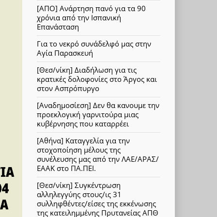
[ΑΠΟ] Ανάρτηση πανό για τα 90
χρόνια από την Ισπανική
Επανάσταση
Για το νεκρό συνάδελφό μας στην
Αγία Παρασκευή
[Θεσ/νίκη] Διαδήλωση για τις
κρατικές δολοφονίες στο Άργος και
στον Ασπρόπυργο
[Αναδημοσίεση] Δεν θα κανουμε την
προεκλογική γαρνιτούρα μιας
κυβέρνησης που καταρρέει
[Αθήνα] Καταγγελία για την
στοχοποίηση μέλους της
συνέλευσης μας από την ΛΑΕ/ΑΡΑΣ/
ΕΑΑΚ στο ΠΑ.ΠΕΙ.
[Θεσ/νίκη] Συγκέντρωση
αλληλεγγύης στους/ις 31
συλληφθέντες/είσες της εκκένωσης
της κατειλημμένης Πρυτανείας ΑΠΘ