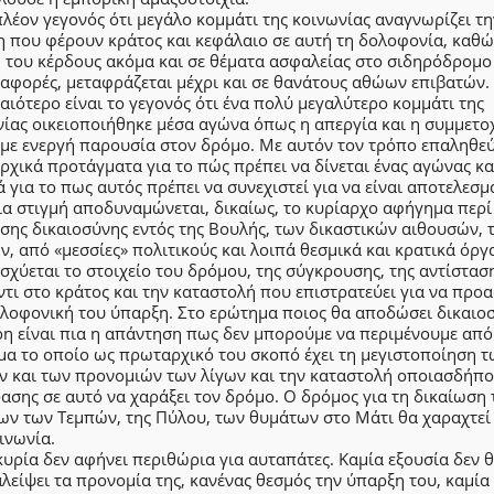
πλέον γεγονός ότι μεγάλο κομμάτι της κοινωνίας αναγνωρίζει τη
η που φέρουν κράτος και κεφάλαιο σε αυτή τη δολοφονία, καθώ
 του κέρδους ακόμα και σε θέματα ασφαλείας στο σιδηρόδρομο
ταφορές, μεταφράζεται μέχρι και σε θανάτους αθώων επιβατών.
ιότερο είναι το γεγονός ότι ένα πολύ μεγαλύτερο κομμάτι της
ίας οικειοποιήθηκε μέσα αγώνα όπως η απεργία και η συμμετο
 με ενεργή παρουσία στον δρόμο. Με αυτόν τον τρόπο επαληθε
ρχικά προτάγματα για το πώς πρέπει να δίνεται ένας αγώνας κα
 για το πως αυτός πρέπει να συνεχιστεί για να είναι αποτελεσμ
ια στιγμή αποδυναμώνεται, δικαίως, το κυρίαρχο αφήγημα περί
σης δικαιοσύνης εντός της Βουλής, των δικαστικών αιθουσών, 
, από «μεσσίες» πολιτικούς και λοιπά θεσμικά και κρατικά όργ
ισχύεται το στοιχείο του δρόμου, της σύγκρουσης, της αντίστασ
τι στο κράτος και την καταστολή που επιστρατεύει για να προα
ολοφονική του ύπαρξη. Στο ερώτημα ποιος θα αποδώσει δικαιο
η είναι πια η απάντηση πως δεν μπορούμε να περιμένουμε από
μα το οποίο ως πρωταρχικό του σκοπό έχει τη μεγιστοποίηση τ
ν και των προνομιών των λίγων και την καταστολή οποιασδήπο
ασης σε αυτό να χαράξει τον δρόμο. Ο δρόμος για τη δικαίωση
ων των Τεμπών, της Πύλου, των θυμάτων στο Μάτι θα χαραχτεί
ινωνία.
υρία δεν αφήνει περιθώρια για αυταπάτες. Καμία εξουσία δεν 
λείψει τα προνομία της, κανένας θεσμός την ύπαρξη του, καμία