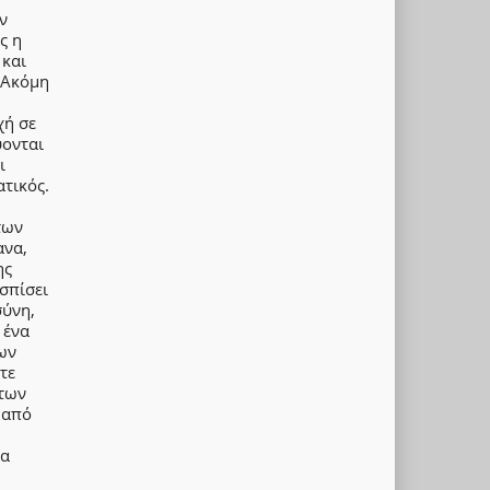
ν
ς η
 και
 Ακόμη
χή σε
ύονται
ι
ατικός.
των
ανα,
ης
σπίσει
σύνη,
 ένα
ων
τε
 των
 από
θα