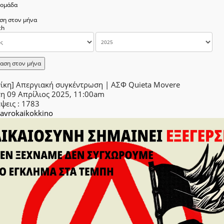
δομάδα
ση στον μήνα
αση στον μήνα
νίκη] Απεργιακή συγκέντρωση | ΑΣΦ Quieta Movere
τη 09 Απρίλιος 2025, 11:00am
έψεις
: 1783
avrokaikokkino