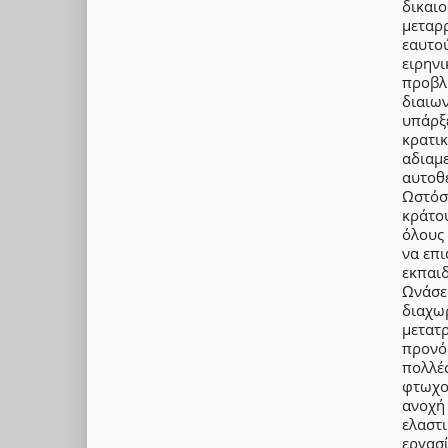
δικαιο
μεταρρ
εαυτού
ειρηνι
προβλή
διαιων
υπάρξε
κρατικ
αδιαμε
αυτοθ
Ωστόσο
κράτου
όλους 
να επι
εκπαι
Ωνάσει
διαχωρ
μετατρ
προνόμ
πολλές
φτωχοπ
ανοχή
ελαστ
εργασί