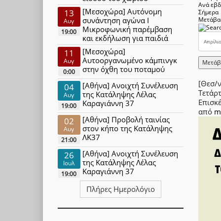
Ανά εβ
[Μεσοχώρα] Αυτόνομη
13
Σήμερα
συνάντηση αγώνα Ι
Μετάβα
Αυγ
Μικροφωνική παρέμβαση
19:00
και εκδήλωση για παιδιά
[Μεσοχώρα]
11
Αυτοοργανωμένο κάμπινγκ
Αυγ
Μετάβ
στην όχθη του ποταμού
0:00
[Θεσ/
[Αθήνα] Ανοιχτή Συνέλευση
04
Τετάρ
της Κατάληψης Λέλας
Αυγ
Επισκ
Καραγιάννη 37
19:00
από
m
[Αθήνα] Προβολή ταινίας
02
στον κήπο της Κατάληψης
Αυγ
ΛΚ37
21:00
[Αθήνα] Ανοιχτή Συνέλευση
26
της Κατάληψης Λέλας
Ιουλ
Καραγιάννη 37
19:00
Πλήρες Ημερολόγιο