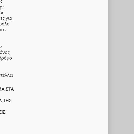
ές
ην
ύς
ες για
 ρόλο
ίτ.
ν
Μόνος
 δρόμο
τέλλει
ΜΑ ΣΤΑ
Α ΤΗΣ
ΕΙΣ