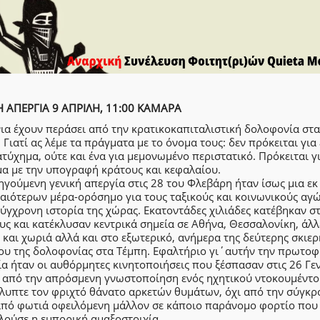
Η ΑΠΕΡΓΙΑ 9 ΑΠΡΙΛΗ, 11:00 ΚΑΜΑΡΑ
ια έχουν περάσει από την κρατικοκαπιταλιστική δολοφονία στα
 Γιατί ας λέμε τα πράγματα με το όνομα τους: δεν πρόκειται για
τύχημα, ούτε και ένα για μεμονωμένο περιστατικό. Πρόκειται γ
μα με την υπογραφή κράτους και κεφαλαίου.
γούμενη γενική απεργία στις 28 του Φλεβάρη ήταν ίσως μια εκ
αιότερων μέρα-ορόσημο για τους ταξικούς και κοινωνικούς αγ
ύγχρονη ιστορία της χώρας. Εκατοντάδες χιλιάδες κατέβηκαν σ
ς και κατέκλυσαν κεντρικά σημεία σε Αθήνα, Θεσσαλονίκη, άλλ
 και χωριά αλλά και στο εξωτερικό, ανήμερα της δεύτερης σκιερ
ίου της δολοφονίας στα Τέμπη. Εφαλτήριο γι΄αυτήν την πρωτο
α ήταν οι αυθόρμητες κινητοποιήσεις που ξέσπασαν στις 26 Γε
α από την απρόσμενη γνωστοποίηση ενός ηχητικού ντοκουμέντ
λυπτε τον φριχτό θάνατο αρκετών θυμάτων, όχι από την σύγκρ
από φωτιά οφειλόμενη μάλλον σε κάποιο παράνομο φορτίο που
λούσε η εμπορική αμαξοστοιχία.