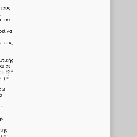
 τους
,
α του
ρεί να
ευτος,
ιτικής
αι σε
ου ΕΣΥ
σειρά
έρω
ά
σε
ην
της
ιράς