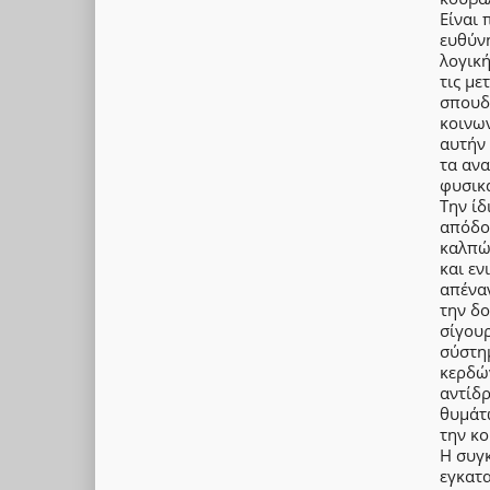
Είναι 
ευθύν
λογική
τις με
σπουδα
κοινων
αυτήν
τα ανα
φυσικά
Την ίδ
απόδο
καλπών
και εν
απέναν
την δ
σίγουρ
σύστη
κερδώ
αντίδρ
θυμάτ
την κο
Η συγκ
εγκατα