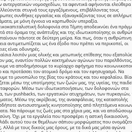
ν αντεργατικών νομοσχεδίων, τα αφεντικά αφήνονται ελεύθερα
λλεύονται στυγνά τους εργαζόμενους, επιβάλλοντας τους
ρωπες συνθήκες εργασίας και εξαναγκάζοντας τους σε απλήρω
άματα, με μόνη έγνοια να καρπωθούν υπεραξία.
ικοκαπιταλιστική δολοφονία στα Τέμπη αποδεικνύει ένα πράγμα
ά στο όραμα της ανάπτυξης και της ιδιωτικοποίησης οι ανθρώ
παίνουν πάντοτε σε δεύτερη μοίρα. Και πως, όταν η ανθρώπινη
ια αντιμετωπίζεται ως ένα έξοδο που πρέπει να περικοπεί, οι
ιες είναι οδυνηρές.
αίσια λοιπόν μιας ολικής και μετωπικής επίθεσης που εξαπολύε
ον μας, εναντίον πολλών κεκτημένων αγώνων του παρελθόντος,
ουμε να αποδημήσουμε το κυρίαρχο αφήγημα που κοινωνικοποι
 και προτάσσει τον ατομικό δρόμο και τον εφησυχασμό. Να
με το μονοπώλιο της βίας του κράτους και του κεφαλαίου. Βία
εται μέσω της υποτίμησης των ζωών μας, της υγείας, της παιδε
εταφορών. Μέσω των ιδιωτικοποιήσεων, των δολοφονιών στα
α, των pushbacks, των εργατικών ατυχημάτων, των πυρκαγιών,
ατος. Μέσω της ακρίβειας, της ανασφάλειας, της καταστολής
σδήποτε αντισυστημικής κινητοποίησης από πληττόμενα κοινω
τα. Να πάρουμε τις ζωές μας στα χέρια μας, και να αποδώσουμ
σύνη. Όχι με τα εργαλεία που προσφέρει η αστική δικαιοσύνη,
λάδι αυτού του εκ θεμέλιων σάπιου μορφώματος που ονομάζετ
. Αλλά με τους δικούς μας όρους, με τα δικά μας μέσα αγώνα