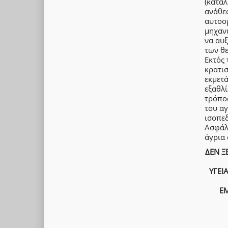
(καταλ
ανάθεσ
αυτοορ
μηχαν
να αυξ
των θ
Εκτός 
κρατισ
εκμετά
εξαθλί
τρόπος
του α
ισοπεδ
Ασφάλε
άγρια
ΔΕΝ Ξ
ΥΓΕΙ
ΕΜ