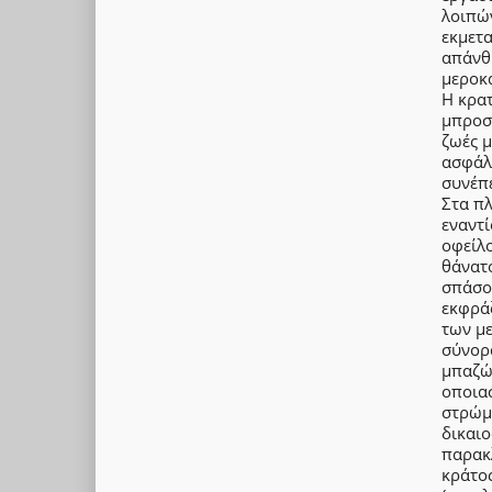
λοιπώ
εκμετα
απάνθ
μεροκ
Η κρατ
μπροστ
ζωές μ
ασφάλε
συνέπε
Στα πλ
εναντί
οφείλ
θάνατο
σπάσου
εκφράζ
των μ
σύνορ
μπαζώμ
οποια
στρώμα
δικαιο
παρακ
κράτος