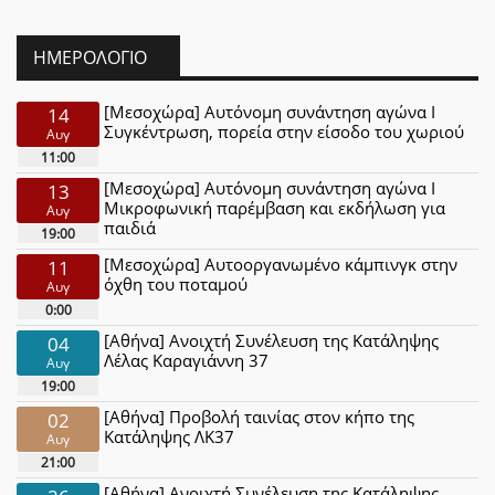
ΗΜΕΡΟΛΌΓΙΟ
[Μεσοχώρα] Αυτόνομη συνάντηση αγώνα Ι
14
Συγκέντρωση, πορεία στην είσοδο του χωριού
Αυγ
11:00
[Μεσοχώρα] Αυτόνομη συνάντηση αγώνα Ι
13
Μικροφωνική παρέμβαση και εκδήλωση για
Αυγ
παιδιά
19:00
[Μεσοχώρα] Αυτοοργανωμένο κάμπινγκ στην
11
όχθη του ποταμού
Αυγ
0:00
[Αθήνα] Ανοιχτή Συνέλευση της Κατάληψης
04
Λέλας Καραγιάννη 37
Αυγ
19:00
[Αθήνα] Προβολή ταινίας στον κήπο της
02
Κατάληψης ΛΚ37
Αυγ
21:00
[Αθήνα] Ανοιχτή Συνέλευση της Κατάληψης