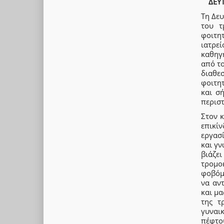
ΔΕΥ
Τη Δευ
του τ
φοιτη
ιατρε
καθηγ
από το
διαθε
φοιτη
και σ
περιστ
Στον κ
επικί
εργασί
και γν
βιάζε
τρομοκ
φοβόμ
να αντ
και μα
της τ
γυναι
πέφτου