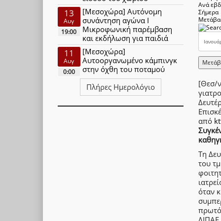
Ανά εβ
[Μεσοχώρα] Αυτόνομη
13
Σήμερα
συνάντηση αγώνα Ι
Μετάβα
Αυγ
Μικροφωνική παρέμβαση
19:00
και εκδήλωση για παιδιά
[Μεσοχώρα]
11
Αυτοοργανωμένο κάμπινγκ
Αυγ
Μετάβ
στην όχθη του ποταμού
0:00
[Θεσ/
Πλήρες Ημερολόγιο
γιατρο
Δευτέ
Επισκ
από
kt
Συγκέ
καθηγη
Τη Δευ
του τμ
φοιτη
ιατρεί
όταν κ
συμπερ
πρωτό
ΔΙΠΑΕ 