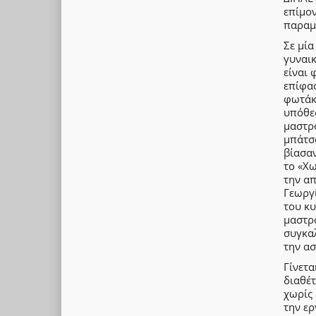
επίμον
παραμέ
Σε μία
γυναι
είναι 
επίφασ
φωτάκι
υπόθεσ
μαστρ
μπάτσο
βίασαν
το «Χω
την α
Γεωργ
του κυ
μαστρο
συγκαλ
την ασ
Γίνετα
διαθέτ
χωρίς
την ε