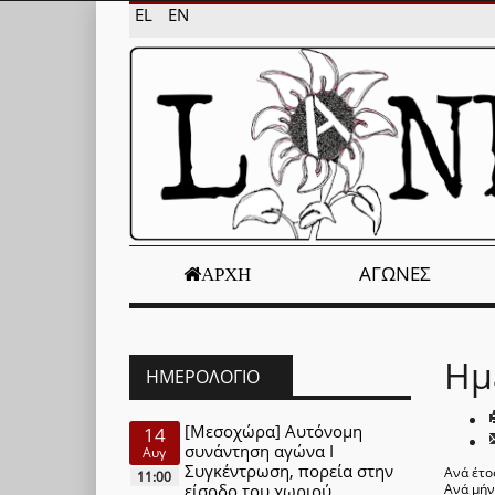
EL
EN
ΑΓΏΝΕΣ
ΑΡΧΉ
Ημ
ΗΜΕΡΟΛΌΓΙΟ
[Μεσοχώρα] Αυτόνομη
14
συνάντηση αγώνα Ι
Αυγ
Συγκέντρωση, πορεία στην
Ανά έτο
11:00
είσοδο του χωριού
Ανά μή