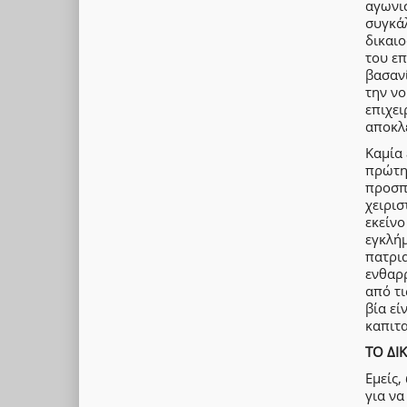
αγωνισ
συγκά
δικαιο
του επ
βασανί
την ν
επιχε
αποκλ
Καμία 
πρώτη
προσπα
χειρισ
εκείνο
εγκλήμ
πατρια
ενθαρρ
από τι
βία εί
καπιτ
ΤΟ ΔΙ
Εμείς,
για να