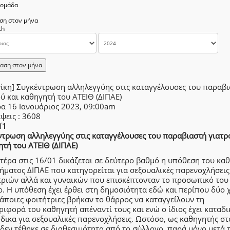
δομάδα
ση στον μήνα
αση στον μήνα
νίκη] Συγκέντρωση αλληλεγγύης στις καταγγέλουσες του παραβ
ύ και καθηγητή του ΑΤΕΙΘ (ΔΙΠΑΕ)
ρα 16 Ιανουάριος 2023, 09:00am
έψεις
: 3608
f1
ντρωση αλληλεγγύης στις καταγγέλουσες του παραβιαστή γιατρ
τή του ΑΤΕΙΘ (ΔΙΠΑΕ)
τέρα στις 16/01 δικάζεται σε δεύτερο βαθμό η υπόθεση του κα
ήματος ΔΙΠΑΕ που κατηγορείται για σεξουαλικές παρενοχλήσεις
τριών αλλά και γυναικών που επισκέπτονταν το προσωπικό του
ο. Η υπόθεση έχει έρθει στη δημοσιότητα εδώ και περίπου δύο 
άποιες φοιτήτριες βρήκαν το θάρρος να καταγγείλουν τη
ιφορά του καθηγητή απέναντί τους και ενώ ο ίδιος έχει καταδι
δικα για σεξουαλικές παρενοχλήσεις. Ωστόσο, ως καθηγητής στ
δεν τέθηκε σε διαθεσιμότητα από το σύλλογο, παρά μόνο μετά τ