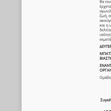
θα τον
έρχετα
αγωνίζ
ζωή, σ
ακούγε
και η 
δελτία
ισότητ
εκμετ
ΔΕΥΤΕ
ΜΠΑΤΣ
ΒΙΑΣΤ
ΕΝΑΝΤ
ΟΡΓΑΝ
Ομάδα
Συγκέ