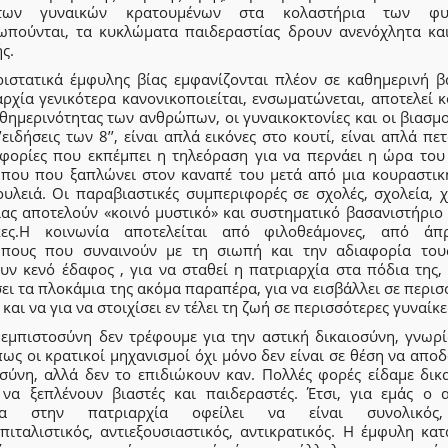
των γυναικών κρατουμένων στα κολαστήρια των φυ
ωπούνται, τα κυκλώματα παιδεραστίας δρουν ανενόχλητα κα
ς.
ριστατικά έμφυλης βίας εμφανίζονται πλέον σε καθημερινή β
ρχία γενικότερα κανονικοποιείται, ενσωματώνεται, αποτελεί 
θημερινότητας των ανθρώπων, οι γυναικοκτονίες και οι βιασμο
’ειδήσεις των 8’’, είναι απλά εικόνες στο κουτί, είναι απλά πε
φορίες που εκπέμπει η τηλεόραση για να περνάει η ώρα του
που που ξαπλώνει στον καναπέ του μετά από μια κουραστικ
ουλειά. Οι παραβιαστικές συμπεριφορές σε σχολές, σχολεία, 
ας αποτελούν «κοινό μυστικό» και συστηματικό βασανιστήριο 
κες.Η κοινωνία αποτελείται από φιλοθεάμονες, από άπ
πους που συναινούν με τη σιωπή και την αδιαφορία του
υν κενό έδαφος , για να σταθεί η πατριαρχία στα πόδια της, 
ι τα πλοκάμια της ακόμα παραπέρα, για να εισβάλλει σε περι
 και να για να στοιχίσει εν τέλει τη ζωή σε περισσότερες γυναίκε
 εμπιστοσύνη δεν τρέφουμε για την αστική δικαιοσύνη, γνωρί
ως οι κρατικοί μηχανισμοί όχι μόνο δεν είναι σε θέση να απ
οσύνη, αλλά δεν το επιδιώκουν καν. Πολλές φορές είδαμε δικα
 να ξεπλένουν βιαστές και παιδεραστές. Έτσι, για εμάς ο 
τια στην πατριαρχία οφείλει να είναι συνολικός
πιταλιστικός, αντιεξουσιαστικός, αντικρατικός. Η έμφυλη κα