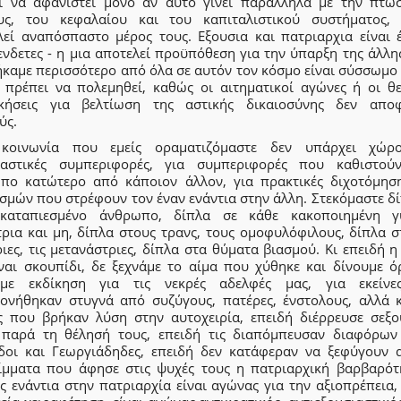
ί να αφανιστει μόνο αν αυτό γίνει παράλληλα με την πτώ
υς, του κεφαλαίου και του καπιταλιστικού συστήματος,
λεί αναπόσπαστο μέρος τους. Εξουσια και πατριαρχια είναι έ
νδετες - η μια αποτελεί προϋπόθεση για την ύπαρξη της άλλης
ήκαμε περισσότερο από όλα σε αυτόν τον κόσμο είναι σύσσωμο 
ο πρέπει να πολεμηθεί, καθώς οι αιτηματικοί αγώνες ή οι θε
ικήσεις για βελτίωση της αστικής δικαιοσύνης δεν απο
ύς.
κοινωνία που εμείς οραματιζόμαστε δεν υπάρχει χώρ
ιαστικές συμπεριφορές, για συμπεριφορές που καθιστού
πο κατώτερο από κάποιον άλλον, για πρακτικές διχοτόμησ
σμών που στρέφουν τον έναν ενάντια στην άλλη. Στεκόμαστε δί
καταπιεσμένο άνθρωπο, δίπλα σε κάθε κακοποιημένη γ
ρια και μη, δίπλα στους τρανς, τους ομοφυλόφιλους, δίπλα σ
ιες, τις μετανάστριες, δίπλα στα θύματα βιασμού. Κι επειδή 
ίναι σκουπίδι, δε ξεχνάμε το αίμα που χύθηκε και δίνουμε ό
με εκδίκηση για τις νεκρές αδελφές μας, για εκείν
ονήθηκαν στυγνά από συζύγους, πατέρες, ένστολους, αλλά κ
ες που βρήκαν λύση στην αυτοχειρία, επειδή διέρρευσε σεξο
 παρά τη θέλησή τους, επειδή τις διαπόμπευσαν διαφόρων
δοι και Γεωργιάδηδες, επειδή δεν κατάφεραν να ξεφύγουν 
ίμματα που άφησε στις ψυχές τους η πατριαρχική βαρβαρότ
 ενάντια στην πατριαρχία είναι αγώνας για την αξιοπρέπεια,