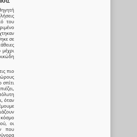
ΙΚΗΣ
αθηγητή
λήσεις
κό του
ριμένο
χτηκαν
θηκε σε
άθειες
 μέχρι
ρικώδη
τις πιο
χώρους
ο σπίτι
πιέζει,
πόλυτη
ι, όταν
έμουμε
βιάζουν
ν κόσμο
ού, οι
ών που
 σύνορα