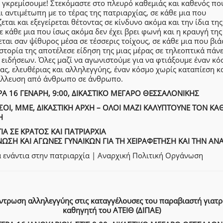
 γκρεμίσουμε! Στεκόμαστε στο πλευρό καθεμιάς και καθενός πο
ι αντιμέτωπη με το τέρας της πατριαρχίας, σε κάθε μια που
εται και εξεγείρεται θέτοντας σε κίνδυνο ακόμα και την ίδια της
ε κάθε μια που ίσως ακόμα δεν έχει βρει φωνή και η κραυγή της
ται σαν ψίθυρος μέσα σε τέσσερις τοίχους, σε κάθε μια που βι
ιστορία της αποτέλεσε είδηση της μιας μέρας σε τηλεοπτικά πάνε
 ειδήσεων. Όλες μαζί να αγωνιστούμε για να φτιάξουμε έναν κό
ας, ελευθέριας και αλληλεγγύης, έναν κόσμο χωρίς καταπίεση κ
άλλευση από άνθρωπο σε άνθρωπο.
ΡΑ 16 ΓΕΝΑΡΗ, 9:00, ΔΙΚΑΣΤΙΚΟ ΜΕΓΑΡΟ ΘΕΣΣΑΛΟΝΙΚΗΣ
ΟΙ, ΜΜΕ, ΔΙΚΑΣΤΙΚΗ ΑΡΧΗ – ΟΛΟΙ ΜΑΖΙ ΚΑΛΥΠΤΟΥΝΕ ΤΟΝ ΚΑ
Η
ΙΑ ΣΕ ΚΡΑΤΟΣ ΚΑΙ ΠΑΤΡΙΑΡΧΙΑ
ΩΣΗ ΚΑΙ ΑΓΩΝΕΣ ΓΥΝΑΙΚΩΝ ΓΙΑ ΤΗ ΧΕΙΡΑΦΕΤΗΣΗ ΚΑΙ ΤΗΝ ΑΝ
 ενάντια στην πατριαρχία | Αναρχική Πολιτική Οργάνωση
ντρωση αλληλεγγύης στις καταγγέλουσες του παραβιαστή γιατρ
καθηγητή του ΑΤΕΙΘ (ΔΙΠΑΕ)