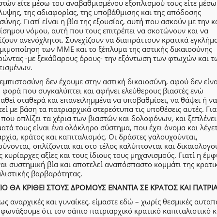
τών είτε μέσω του αναβαθμισμένου εξοπλισμού τους είτε μέσω
λυψης, της αδιαφορίας, της υποβάθμισης και της απόδοσης
σύνης. Γιατί είναι η βία της εξουσίας, αυτή που ασκούν με την 
ίσημου νόμου, αυτή που τους επιτρέπει να σκοτώνουν και να
ζουν ανενόχλητοι. Συνεχίζουν να διαπράττουν κρατικά εγκλήμα
ομιμοποίηση των ΜΜΕ και το ξέπλυμα της αστικής δικαιοσύνης
ιρώντας -με ξεκάθαρους όρους- την εξόντωση των φτωχών και τ
εισμένων.
εμπιστοσύνη δεν έχουμε στην αστική δικαιοσύνη, αφού δεν είνα
 φορά που συγκαλύπτει και αφήνει ελεύθερους βιαστές ενώ
θεί σταθερά και επανειλημμένα να υποβαθμίσει, να θάψει ή να
τεί με βάση τα πατριαρχικά στερεότυπα τις υποθέσεις αυτές. Για
 που οπλίζει τα χέρια των βιαστών και δολοφόνων, και ξεπλένει
ατά τους είναι ένα ολόκληρο σύστημα, που έχει όνομα και λέγε
ρχία, κράτος και καπιταλισμός. Οι δράστες γαλουχούνται,
ύνονται, οπλίζονται και στο τέλος καλύπτονται και δικαιολογο
ς κυρίαρχες αξίες και τους ίδιους τους μηχανισμούς. Γιατί η έμ
ναι συστημική βία και αποτελεί αναπόσπαστο κομμάτι της κρατι
αλιστικής βαρβαρότητας.
ΚΙΟ ΘΑ ΚΡΙΘΕΙ ΣΤΟΥΣ ΔΡΟΜΟΥΣ ΕΝΑΝΤΙΑ ΣΕ ΚΡΑΤΟΣ ΚΑΙ ΠΑΤΡΙΑ
 ως αναρχικές και γυναίκες, είμαστε εδώ – χωρίς θεσμικές αυταπ
 φωνάξουμε ότι τον σάπιο πατριαρχικό κρατικό καπιταλιστικό 