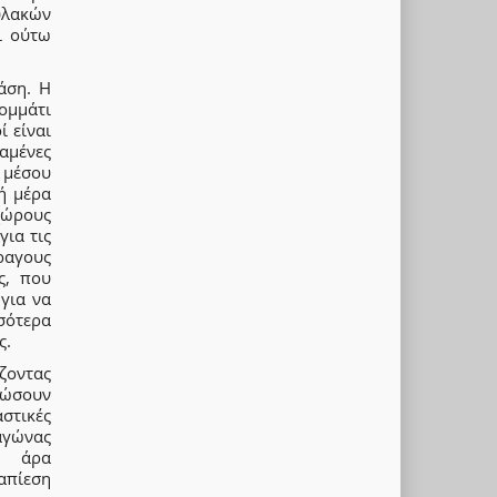
λακών
ι ούτω
άση. Η
κομμάτι
ί είναι
ταμένες
 μέσου
ή μέρα
χώρους
για τις
ραγους
ς, που
για να
σσότερα
ς.
ζοντας
οδώσουν
στικές
αγώνας
, άρα
ταπίεση