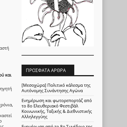
ιαστή
ΠΡΌΣΦΑΤΑ ΆΡΘΡΑ
ού και
[Μεσοχώρα] Πολιτικό κάλεσμα της
θηγητή
Αυτόνομης Συνάντησης Αγώνα
Ενημέρωση και φωτορεπορτάζ από
χρόνια,
το 8ο Ελευθεριακό Φεστιβάλ
Κοινωνικής, Ταξικής & Διεθνιστικής
καστεί
Αλληλεγγύης
ο
ις
Ενημέρωση από το 8ο Συνέδριο της