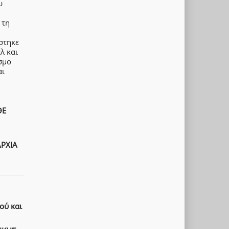
υ
 τη
άστηκε
λ και
σμο
αι
ΘΕ
ΑΡΧΙΑ
ού και