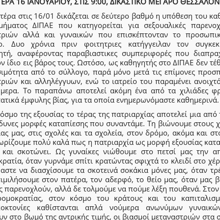
ΤΕΡΑ 16 ΙΑΝΟΥΑΡΙΟΥ, ΣΤΙΣ 9:00, ΔΙΚΑΣΤΙΚΟ ΜΕΓΑΡΟ ΘΕΣΣΑΛΟΝ
τέρα στις 16/01 δικάζεται σε δεύτερο βαθμό η υπόθεση του κ
μήματος ΔΙΠΑΕ που κατηγορείται για σεξουαλικές παρενοχ
τριών αλλά και γυναικών που επισκέπτονταν το προσωπι
ίο. Δυο χρόνια πριν φοιτητριες κατήγγειλαν τον συγκεκ
ητή, αναφέροντας παραβιαστικες συμπεριφορές που διαπρα
ν ίδιο εις βάρος τους. Ωστόσο, ως καθηγητής στο ΔΙΠΑΕ δεν τέ
σιμότητα από το σύλλογο, παρά μόνο μετά τις επίμονες προσπ
τριών και αλληλέγγυων, ενώ το ιατρείο του παραμένει ανοιχτό
ήμερα. Το παραπάνω αποτελεί ακόμη ένα από τα χιλιάδες φ
ατικά έμφυλης βίας, για τα οποία ενημερωνόμαστε καθημερινά.
όσμο της εξουσίας το τέρας της πατριαρχίας αποτελεί μια από 
νδυνες μορφές καταπίεσης που συναντάμε. Τη βιώνουμε στους 
ας μας, στις σχολές και τα σχολεία, στον δρόμο, ακόμα και στ
ωρίζουμε πολύ καλά πως η πατριαρχία ως μορφή εξουσίας κατα
ι και σκοτώνει. Ως γυναίκες νιώθουμε στο πετσί μας την α
ρατία, όταν γυρνάμε σπίτι κρατώντας σφιχτά το κλειδί στο χέρ
αστε να διασχίσουμε τα σκοτεινά σοκάκια μόνες μας, όταν τρ
ιμιλήσουμε στον πατέρα, τον αδερφό, το θείο μας, όταν μας 
ς παρενοχλούν, αλλά δε τολμούμε να πούμε λέξη πουθενά. Στο
ρομοκρατίας, στον κόσμο του κράτους και του καπιταλισμ
κοκτονίες καθίστανται απλά νούμερα ανωνύμων γυναικ
ν στο βωμό της αντρικής τιμής, οι βιασμοί μεταναστριών στα