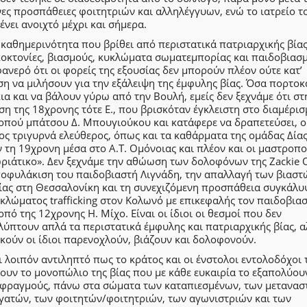
ες προσπάθειες φοιτητριών και αλληλέγγυων, ενώ το ιατρείο τ
νει ανοιχτό μέχρι και σήμερα.
 καθημερινότητα που βρίθει από περιστατικά πατριαρχικής βίας
κοκτονίες, βιασμούς, κυκλώματα σωματεμπορίας και παιδοβιασ
φανερό ότι οι φορείς της εξουσίας δεν μπορούν πλέον ούτε κατ’
η να μιλήσουν για την εξάλειψη της έμφυλης βίας. Όσα πορτοκ
α και να βάλουν γύρω από την Βουλή, εμείς δεν ξεχνάμε ότι στ
η της 18χρονης τότε Ε., που βρισκόταν έγκλειστη στο διαμέρισ
οπού μπάτσου Δ. Μπουγιούκου και κατάφερε να δραπετεύσει, ο
ς τριγυρνά ελεύθερος, όπως και τα καθάρματα της ομάδας Δία
 τη 19χρονη μέσα στο Α.Τ. Ομόνοιας και πλέον και οι μαστροπο
ριάτικο». Δεν ξεχνάμε την αθώωση των δολοφόνων της Zackie O
ποφυλάκιση του παιδοβιαστή Λιγνάδη, την απαλλαγή των βιαστ
ίας στη Θεσσαλονίκη και τη συνεχιζόμενη προσπάθεια συγκάλυ
κλώματος trafficking στον Κολωνό με επικεφαλής τον παιδοβιασ
πό της 12χρονης Η. Μίχο. Είναι οι ίδιοι οι θεσμοί που δεν
ύπτουν απλά τα περιστατικά έμφυλης και πατριαρχικής βίας, 
κούν οι ίδιοι παρενοχλούν, βιάζουν και δολοφονούν.
ι λοιπόν αντιληπτό πως το κράτος και οι ένστολοι εντολοδόχοι 
ουν το μονοπώλιο της βίας που με κάθε ευκαιρία το εξαπολύου
 φραγμούς, πάνω στα σώματα των καταπιεσμένων, των μετανασ
ργατών, των φοιτητών/φοιτητριών, των αγωνιστριών και των