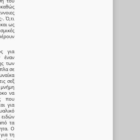
ση του
 καθώς
ννοιες
-. Ό,τι
και ως
σμικές
φέρουν
ος για
ν έναν
ης των
πλα σε
υναίκα
τις σεξ
η μνήμη
ρκο να
ες που
αι για
υαλικό
 ειδών
από τα
ητα. Ο
 για τη