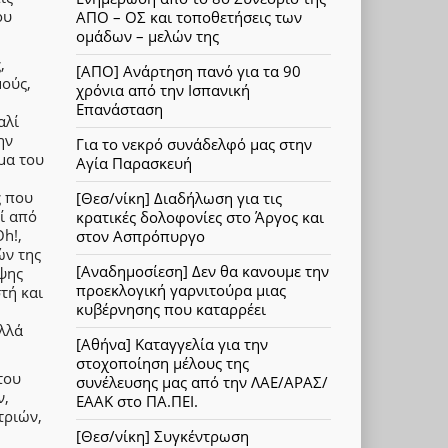
ου
ΑΠΟ – ΟΣ και τοποθετήσεις των
ομάδων – μελών της
,
[ΑΠΟ] Ανάρτηση πανό για τα 90
μούς,
χρόνια από την Ισπανική
Επανάσταση
αλί
ην
Για το νεκρό συνάδελφό μας στην
μα του
Αγία Παρασκευή
ς που
[Θεσ/νίκη] Διαδήλωση για τις
ί από
κρατικές δολοφονίες στο Άργος και
h!,
στον Ασπρόπυργο
ών της
[Αναδημοσίεση] Δεν θα κανουμε την
ψης
προεκλογική γαρνιτούρα μιας
τή και
κυβέρνησης που καταρρέει
αλλά
[Αθήνα] Καταγγελία για την
στοχοποίηση μέλους της
του
συνέλευσης μας από την ΛΑΕ/ΑΡΑΣ/
ν,
ΕΑΑΚ στο ΠΑ.ΠΕΙ.
τριών,
[Θεσ/νίκη] Συγκέντρωση