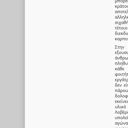
μπορε
κράτο
αποτε
αλληλε
σιχαθ
τέτοι
διεκδ
καρπο
Στην 
εξουσ
άνθρω
πληθυ
κάθε 
φοιτήτ
εργάτρ
δεν ε
πάρου
δολοφ
εκείν
υλικό
Λοβέρ
υπολε
αγώνας