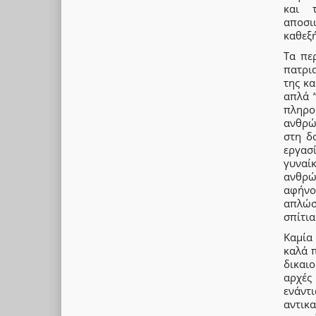
και 
αποσι
καθεξή
Τα πε
πατρια
της κα
απλά ‘
πληρο
ανθρώ
στη δ
εργασί
γυναί
ανθρώ
αφήνο
απλώσε
σπίτια
Καμία
καλά π
δικαι
αρχές
ενάν
αντικα