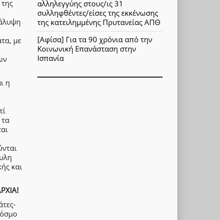
 της
αλληλεγγύης στους/ις 31
συλληφθέντες/είσες της εκκένωσης
κάλυψη
της κατειλημμένης Πρυτανείας ΑΠΘ
[Αφίσα] Για τα 90 χρόνια από την
τα, με
Κοινωνική Επανάσταση στην
Ισπανία
ων
ι η
τί
 τα
ται
ύνται
φυλη
κής και
ΡΧΙΑ!
άτες-
κόσμο