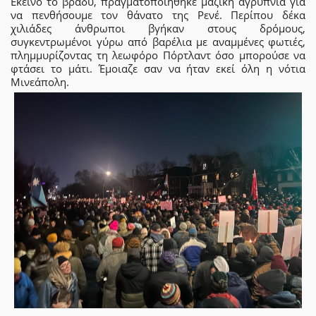
Εκείνο το βράδυ, πραγματοποιήθηκε μαζική αγρυπνία για
να πενθήσουμε τον θάνατο της Ρενέ. Περίπου δέκα
χιλιάδες άνθρωποι βγήκαν στους δρόμους,
συγκεντρωμένοι γύρω από βαρέλια με αναμμένες φωτιές,
πλημμυρίζοντας τη λεωφόρο Πόρτλαντ όσο μπορούσε να
φτάσει το μάτι. Έμοιαζε σαν να ήταν εκεί όλη η νότια
Μινεάπολη.