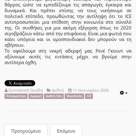
θάρρος ώστε να εμποδίζουμε τις απαγωγές έγκαιρα και
δυναμικά. Και πρέπει επίσης να τους νικήσουμε σε
πολιτικό επίπεδο, προωθώντας την αντίληψη ότι το ICE
αντιπροσωπεύει μια επίθεση στην κοινωνία στο σύνολό
της. Οι συνθήκες για μια ακόμη εξέγερση όπως το 2020
σιγοβράζουν κάτω από την επιφάνεια. Είναι μια φωτιά που
καίει υπόγεια και οι ομοσπονδιακοί δεν μπορούν να τη
σβήσουν.
Το οφείλουμε στη νεκρή αδερφή μας Ρενέ Γκουντ να
οξύνουμε αυτές τις εντάσεις μέχρι να βγούμε στην
αντίπερα όχθη.
Συντακτική Ομάδα
Διεθνή
11 Ιανουαρίου 2026
Emp
Επικαιρότητα
Αμερική
Διεθνή Νέα
Μινεάπολη
ICE
Προηγούμενο
Επόμενο