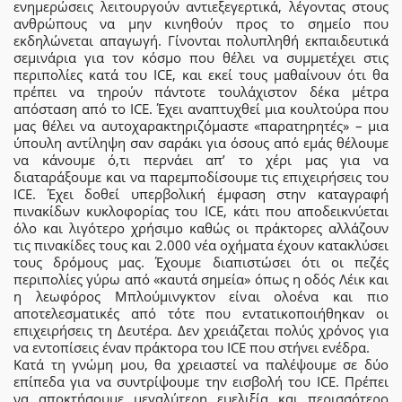
ενημερώσεις λειτουργούν αντιεξεγερτικά, λέγοντας στους
ανθρώπους να μην κινηθούν προς το σημείο που
εκδηλώνεται απαγωγή. Γίνονται πολυπληθή εκπαιδευτικά
σεμινάρια για τον κόσμο που θέλει να συμμετέχει στις
περιπολίες κατά του ICE, και εκεί τους μαθαίνουν ότι θα
πρέπει να τηρούν πάντοτε τουλάχιστον δέκα μέτρα
απόσταση από το ΙCE. Έχει αναπτυχθεί μια κουλτούρα που
μας θέλει να αυτοχαρακτηριζόμαστε «παρατηρητές» – μια
ύπουλη αντίληψη σαν σαράκι για όσους από εμάς θέλουμε
να κάνουμε ό,τι περνάει απ’ το χέρι μας για να
διαταράξουμε και να παρεμποδίσουμε τις επιχειρήσεις του
ICE. Έχει δοθεί υπερβολική έμφαση στην καταγραφή
πινακίδων κυκλοφορίας του ICE, κάτι που αποδεικνύεται
όλο και λιγότερο χρήσιμο καθώς οι πράκτορες αλλάζουν
τις πινακίδες τους και 2.000 νέα οχήματα έχουν κατακλύσει
τους δρόμους μας. Έχουμε διαπιστώσει ότι οι πεζές
περιπολίες γύρω από «καυτά σημεία» όπως η οδός Λέικ και
η λεωφόρος Μπλούμινγκτον είναι ολοένα και πιο
αποτελεσματικές από τότε που εντατικοποιήθηκαν οι
επιχειρήσεις τη Δευτέρα. Δεν χρειάζεται πολύς χρόνος για
να εντοπίσεις έναν πράκτορα του ICE που στήνει ενέδρα.
Κατά τη γνώμη μου, θα χρειαστεί να παλέψουμε σε δύο
επίπεδα για να συντρίψουμε την εισβολή του ICE. Πρέπει
να αποκτήσουμε μεγαλύτερη ευελιξία και περισσότερο