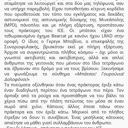
σταμάτησε να λειτουργεί και στα δύο μας τηλέφωνα, σαν
να υπήρχε παρεμβολή. Είχαν τοποθετήσει κίτρινη κορδέλα
που οριοθετούσε τον τόπο του εγκλήματος και δεκάδες
αστυνομικοί της αστυνομικής δύναμης της Μινεάπολης
(MPD), πάνοπλοι και με πλήρη εξάρτυση, προστάτευαν
τους πράκτορες του ICE. Οι μπάτσοι είχαν ένα
τεθωρακισμένο όχημα Bearcat με κανόνι ήχου LRAD στην
οροφή. Ο ίδιος ο Γκρεγκ Μποβίνο, ο επικεφαλής της
Συνοριοφυλακής, βρισκόταν εκεί με πλήρη εξάρτυση.
Άρχισε να συγκεντρώνεται πλήθος κόσμου – όχι μόνο οι
γνωστοί ακτιβιστές και ακτιβίστριες, αλλά και απλοί
άνθρωποι της γειτονιάς που μένουν στο ίδιο τετράγωνο
και έβγαιναν στο δρόμο για να τους βρίσουν. Ξεκινήσαμε
να φωνάζουμε το σύνθημα «
Μπάτσοι! Γουρούνια!
Δολοφόνοι!
»
Τα πνεύματα οξύνθηκαν όταν ένας πράκτορας έριξε κάτω
έναν διαδηλωτή περίπου ένα τετράγωνο πιο πέρα. Τον
άρπαξε από τα ρούχα και προσπάθησε να του βάλει τα
χέρια πίσω από την πλάτη πετώντας τον μέσα σε έναν
σωρό από χιόνι. Κάποιος άλλος έπεσε πάνω στον
πράκτορα και τον έριξε κάτω. Μερικοί από το πλήθος
έτρεξαν να δουν τι συνέβαινε. Ένας μεσήλικας κάτοικος
απαίτησε να μάθει γιατί συλλαμβάνουν τον άνθρωπο.