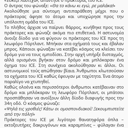
«
Έσκιζε λάστιχα
», απάντησε ο πράκτορας του ICE.
Ο άντρας του φώναξε: «
Θα το κάνω κι εγώ, ρε μαλάκα!
»
Ακολούθησε μια σύντομη αντιπαράθεση μέχρι που ο
πράκτορας άφησε το άτομο και υποχώρησε προς την
υπόλοιπη ομάδα του ICE.
Το πλήθος άρχισε να παίρνει θάρρος, κινήθηκε προς τους
πράκτορες και φώναζε ακόμα πιο επιθετικά. Η αστυνομία
άνοιξε δίοδο για να φύγουν οι πράκτορες του ICE προς τη
λεωφόρο Πόρτλαντ. Μπήκαν στα οχήματά τους και έβαλαν
μπρος. Κάποιοι φώναξαν να κατέβει κόσμος να κλείσει τον
δρόμο για να τους εμποδίσει. Στην αρχή υπήρξε δισταγμός,
αλλά ορισμένοι βγήκαν στον δρόμο και μπλόκαραν ένα
όχημα του ICE. Στη συνέχεια ακολούθησαν κι άλλοι. Οι
αστυνομικοί τούς απώθησαν βίαια. Άνθρωποι κλωτσούσαν
τα οχήματα του ICE καθώς έφευγαν με ταχύτητα. Ένα άτομο
παραλίγο να χτυπηθεί.
Καθώς ολοένα και περισσότεροι άνθρωποι κατέβαιναν στο
δρόμο και μπλόκαραν τη λεωφόρο Πόρτλαντ, οι μπάτσοι
προσπάθησαν να ανοίξουν άλλη δίοδο διαφυγής προς την
34η οδό. Ο κόσμος φώναζε:
«
Ψηλά τις γροθιές! Κάτω οι ομοσπονδιακοί! Ξεκουμπιστείτε
από την πόλη!
»
Πράκτορες του ICE με λιγότερο θανατηφόρα όπλα –
εκτοξευτήρες δακρυγόνων και καραμπίνες – φύλαγαν ένα