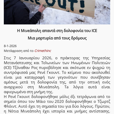
Η Μινεάπολη απαντά στη δολοφονία του ICE
Μια μαρτυρία από τους δρόμους
8-1-2026
Μετάφραση από το
Crimethinc
Στις 7 Ιανουαρίου 2026, ο πράκτορας της Υπηρεσίας
Μετανάστευσης και Τελωνείων των Ηνωμένων Πολιτειών
(ICE) Τζόναθαν Ρος πυροβόλησε και σκότωσε εν ψυχρώ τη
συντρόφισσά μας Ρενέ Γκουντ. Το κείμενο που ακολουθεί
είναι μια καταγραφή των γεγονότων που συνέβησαν
αμέσως μετά τη δολοφονία της, από την οπτική ενός
αναρχικού στη Μινεάπολη. Ta λόγια αυτά είναι
αφιερωμένα στη μνήμη της.
Η Ρενέ Γκουντ δολοφονήθηκε μόλις έξι τετράγωνα από το
σημείο όπου τον Μάιο του 2020 δολοφονήθηκε ο Τζωρτζ
Φλόιντ. Αυτό έχει τη σημασία του για δύο λόγους. Πρώτον,
η Νότια Μινεάπολη έχει ιστορία και μνήμες αντίστασης.