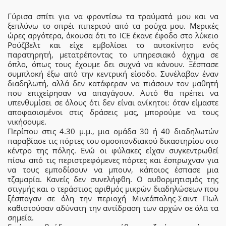
Γύρισα σπίτι για να φροντίσω τα τραύματά μου και να
ξεπλύνω το σπρέι πιπεριού από τα ρούχα μου. Μερικές
ώρες αργότερα, άκουσα ότι το ICE έκανε έφοδο στο λύκειο
Ρούζβελτ και είχε εμβολίσει το αυτοκίνητο ενός
παρατηρητή, μετατρέποντας το υπηρεσιακό όχημα σε
όπλο, όπως τους έχουμε δει συχνά να κάνουν. Ξέσπασε
συμπλοκή έξω από την κεντρική είσοδο. Συνέλαβαν έναν
διαδηλωτή, αλλά δεν κατάφεραν να πιάσουν τον μαθητή
που επιχείρησαν να απαγάγουν. Αυτό θα πρέπει να
υπενθυμίσει σε όλους ότι δεν είναι ανίκητοι: όταν είμαστε
αποφασισμένοι στις δράσεις μας, μπορούμε να τους
νικήσουμε.
Περίπου στις 4.30 μ.μ., μια ομάδα 30 ή 40 διαδηλωτών
παραβίασε τις πόρτες του ομοσπονδιακού δικαστηρίου στο
κέντρο της πόλης. Ενώ οι φύλακες είχαν συγκεντρωθεί
πίσω από τις περιστρεφόμενες πόρτες και έσπρωχναν για
να τους εμποδίσουν να μπουν, κάποιος έσπασε μια
τζαμαρία. Κανείς δεν συνελήφθη. Ο αυθορμητισμός της
στιγμής και ο τεράστιος αριθμός μικρών διαδηλώσεων που
ξέσπαγαν σε όλη την περιοχή Μινεάπολης-Σαιντ Πωλ
καθιστούσαν αδύνατη την αντίδραση των αρχών σε όλα τα
σημεία.