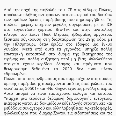
Από την αρχή της εισβολής του ICE στις Δίδυμες Πόλεις,
προέκυψε πλήθος αντιφάσεων στο εσωτερικό του δικτύου
των ομάδων άμεσης παρέμβασης που δημιουργήθηκε. Τις
πρώτες ημέρες, υπήρξαν μεγάλες συγκρούσεις με το ICE
στο εργοστάσιο χαρτιού Bro-Tex και στην ανατολική
πλευρά του Σαιντ Πωλ. Μερικές εβδομάδες αργότερα,
ξέσπασε σύγκρουση στη διασταύρωση της 29ης οδού με
την Πίλσμπουρι, όταν έριξαν στο έδαφος μια έγκυο
γυναίκα. Μετά από αυτά τα γεγονότα, υπήρξε πολλή
εσωτερική καταστολή στο όνομα της διατήρησης της
ειρήνης και πολλή συζήτηση περί μη βίας. Φιλελεύθερα
στοιχεία έχουν κερδίσει έδαφος και πράγματα που
θεωρούσαμε δεδομένα το 2020 δεν είναι πλέον
εδραιωμένα.
Πολλοί από τους ανθρώπους που συμμετέχουν στις ομάδες
άμεσης παρέμβασης προέρχονται από τις διαδηλώσεις του
«κινήματος 50501» και «No Kings», έχοντας μεγάλη απειρία.
Αυτό μπορεί να είναι ταυτόχρονα ευλογία και κατάρα.
Υπάρχει μια τεράστια δεξαμενή δημιουργικής ενέργειας.
Διάφορες γειτονιές δοκιμάζουν κάθε λογής στρατηγικές και
μεθόδους συναγερμού και αλληλοβοήθειας. Αρκετές φορές,
φιλελεύθεροι που διαχειρίζονται τις ειδοποιήσεις και τις