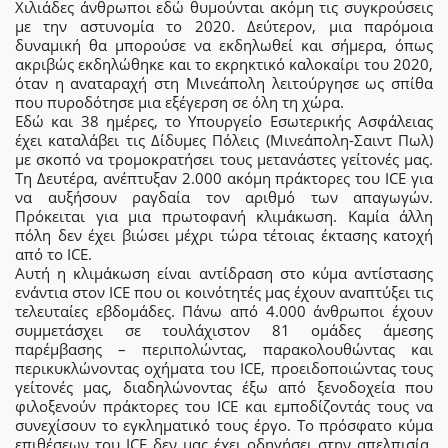
Χιλιάδες άνθρωποι εδώ θυμούνται ακόμη τις συγκρούσεις
με την αστυνομία το 2020. Δεύτερον, μια παρόμοια
δυναμική θα μπορούσε να εκδηλωθεί και σήμερα, όπως
ακριβώς εκδηλώθηκε και το εκρηκτικό καλοκαίρι του 2020,
όταν η αναταραχή στη Μινεάπολη λειτούργησε ως σπίθα
που πυροδότησε μια εξέγερση σε όλη τη χώρα.
Εδώ και 38 ημέρες, το Υπουργείο Εσωτερικής Ασφάλειας
έχει καταλάβει τις Δίδυμες Πόλεις (Μινεάπολη-Σαιντ Πωλ)
με σκοπό να τρομοκρατήσει τους μετανάστες γείτονές μας.
Τη Δευτέρα, ανέπτυξαν 2.000 ακόμη πράκτορες του ICE για
να αυξήσουν ραγδαία τον αριθμό των απαγωγών.
Πρόκειται για μια πρωτοφανή κλιμάκωση. Καμία άλλη
πόλη δεν έχει βιώσει μέχρι τώρα τέτοιας έκτασης κατοχή
από το ICE.
Αυτή η κλιμάκωση είναι αντίδραση στο κύμα αντίστασης
ενάντια στον ICE που οι κοινότητές μας έχουν αναπτύξει τις
τελευταίες εβδομάδες. Πάνω από 4.000 άνθρωποι έχουν
συμμετάσχει σε τουλάχιστον 81 ομάδες άμεσης
παρέμβασης – περιπολώντας, παρακολουθώντας και
περικυκλώνοντας οχήματα του ICE, προειδοποιώντας τους
γείτονές μας, διαδηλώνοντας έξω από ξενοδοχεία που
φιλοξενούν πράκτορες του ICE και εμποδίζοντάς τους να
συνεχίσουν το εγκληματικό τους έργο. Το πρόσφατο κύμα
επιθέσεων του ICE δεν μας έχει οδηγήσει στην απελπισία.