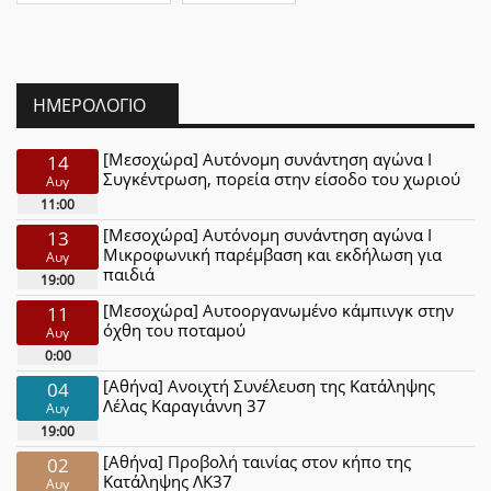
ΗΜΕΡΟΛΌΓΙΟ
[Μεσοχώρα] Αυτόνομη συνάντηση αγώνα Ι
14
Συγκέντρωση, πορεία στην είσοδο του χωριού
Αυγ
11:00
[Μεσοχώρα] Αυτόνομη συνάντηση αγώνα Ι
13
Μικροφωνική παρέμβαση και εκδήλωση για
Αυγ
παιδιά
19:00
[Μεσοχώρα] Αυτοοργανωμένο κάμπινγκ στην
11
όχθη του ποταμού
Αυγ
0:00
[Αθήνα] Ανοιχτή Συνέλευση της Κατάληψης
04
Λέλας Καραγιάννη 37
Αυγ
19:00
[Αθήνα] Προβολή ταινίας στον κήπο της
02
Κατάληψης ΛΚ37
Αυγ