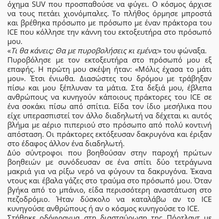
όχημα SUV που προσπαθούσε να φύγει. Ο κόσμος άρχισε
να τους πετάει χιονόμπαλες. Το πλήθος όρμησε μπροστά
και βρέθηκα πρόσωπο με πρόσωπο με έναν πράκτορα του
ICE που κόλλησε την κάννη του εκτοξευτήρα στο πρόσωπό
μου.
«
Τι θα κάνεις; Θα με πυροβολήσεις κι εμένα;
» του φώναξα.
Πυροβόλησε με τον εκτοξευτήρα στο πρόσωπό μου εξ
επαφής. Η πρώτη μου σκέψη ήταν: «Μόλις έχασα το μάτι
μου». Έτσι ένιωθα. Διασώστες του δρόμου με τράβηξαν
πίσω και μου ξέπλυναν τα μάτια. Στα δεξιά μου, έβλεπα
ανθρώπους να κυνηγούν κάποιους πράκτορες του ICE σε
ένα σοκάκι πίσω από σπίτια. Είδα τον ίδιο μεσήλικα που
είχε υπερασπιστεί τον άλλο διαδηλωτή να δέχεται κι αυτός
βλήμα με αέριο πιπεριού στο πρόσωπο από πολύ κοντινή
απόσταση. Οι πράκτορες εκτόξευσαν δακρυγόνα και έριξαν
στο έδαφος άλλον ένα διαδηλωτή.
Δύο σύντροφοι που βοηθούσαν στην παροχή πρώτων
βοηθειών με συνόδευσαν σε ένα σπίτι δύο τετράγωνα
μακριά για να ρίξω νερό να φύγουν τα δακρυγόνα. Έκανα
ντους και έβαλα γάζες στο τραύμα στο πρόσωπό μου. Όταν
βγήκα από το μπάνιο, είδα περισσότερη αναστάτωση στο
πεζοδρόμιο. Ήταν δύσκολο να καταλάβω αν το ICE
κυνηγούσε ανθρώπους ή αν ο κόσμος κυνηγούσε το ICE.
Στήθηκε οδόφραγμα στη διασταύρωση της Πόρτλαντ με