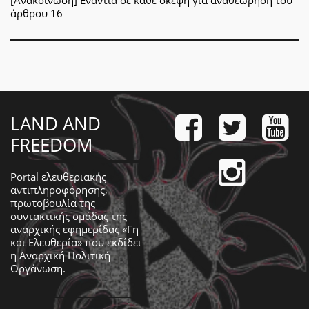
[Ανακοίνωση] Ενάντια σε κάθε σκέψη για αναθεώρηση του
άρθρου 16
LAND AND
FREEDOM
Portal ελευθεριακής
αντιπληροφόρησης,
πρωτοβουλία της
συντακτικής ομάδας της
αναρχικής εφημερίδας «Γη
και Ελευθερία» που εκδίδει
η
Αναρχική Πολιτική
Οργάνωση
.