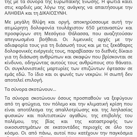
της με τα σύνορα της Ευρωπαϊκής Ένωσης. Η φωτιά καίει
στις καρδιές μας λόγω της ανάγκης να απαιτήσουμε την
ΑΛΗΘΕΙΑ και τη ΔΙΚΑΙΟΣΥΝΗ.
Με μεγάλη θλίψη και οργή, αποκηρύσσουμε αυτή την
ατιμώρητη δολοφονία τουλάχιστον 650 μεταναστών και
προσφύγων στη Μεσόγειο Θάλασσα, που αναζητούσαν
απεγνωσμένα βοήθεια. Οι λιμενικές αρχές με την
αδιαφορία τους για τη διάσωσή τους και με τις ξεκάθαρες
δολοφονικές ενέργειές τους, παραβίασαν το διεθνές δίκαιο
για τη διάσωση ανθρώπων και σκαφών που βρίσκονται σε
κίνδυνο, οδηγώντας αυτούς τους ανθρώπους στο θάνατο.
Οι συγκλονιστικές μαρτυρίες των επιζώντων έφτασαν σε
εμάς εδώ. Το ίδιο και οι φωνές των νεκρών. Η σιωπή δεν
αποτελεί επιλογή.
Τα σύνορα σκοτώνουν...
Τα σύνορα σκοτώνουν όσους προσπαθούν να ξεφύγουν
από τη φτώχεια, τον πόλεμο και την κλιματική κρίση που
είναι αποτέλεσμα της απαλλοτρίωσης και της λεηλασίας
φυσικών και πολιτιστικών αγαθών, της επιβολής του
πολέμου, της βίας και της καταστροφής των
οικοσυστημάτων σε εκατοντάδες περιοχές σε όλο τον
κόσμο. Οι από πάνω, αυτοί που κατέχουν την παγκόσμια