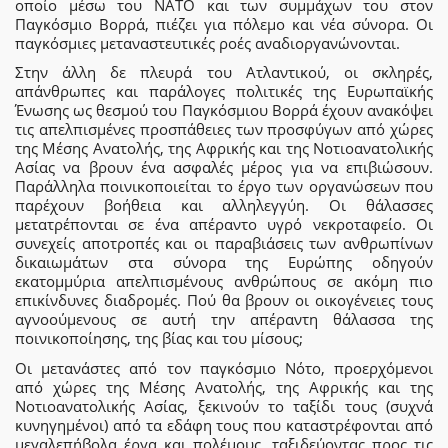
οποίο μέσω του ΝΑΤΟ και των συμμάχων του στον
Παγκόσμιο Βορρά, πιέζει για πόλεμο και νέα σύνορα. Οι
παγκόσμιες μεταναστευτικές ροές αναδιοργανώνονται.
Στην άλλη δε πλευρά του Ατλαντικού, οι σκληρές,
απάνθρωπες και παράλογες πολιτικές της Ευρωπαϊκής
Ένωσης ως θεσμού του Παγκόσμιου Βορρά έχουν ανακόψει
τις απελπισμένες προσπάθειες των προσφύγων από χώρες
της Μέσης Ανατολής, της Αφρικής και της Νοτιοανατολικής
Ασίας να βρουν ένα ασφαλές μέρος για να επιβιώσουν.
Παράλληλα ποινικοποιείται το έργο των οργανώσεων που
παρέχουν βοήθεια και αλληλεγγύη. Οι θάλασσες
μετατρέπονται σε ένα απέραντο υγρό νεκροταφείο. Οι
συνεχείς αποτροπές και οι παραβιάσεις των ανθρωπίνων
δικαιωμάτων στα σύνορα της Ευρώπης οδηγούν
εκατομμύρια απελπισμένους ανθρώπους σε ακόμη πιο
επικίνδυνες διαδρομές. Πού θα βρουν οι οικογένειες τους
αγνοούμενους σε αυτή την απέραντη θάλασσα της
ποινικοποίησης, της βίας και του μίσους;
Οι μετανάστες από τον παγκόσμιο Νότο, προερχόμενοι
από χώρες της Μέσης Ανατολής, της Αφρικής και της
Νοτιοανατολικής Ασίας, ξεκινούν το ταξίδι τους (συχνά
κυνηγημένοι) από τα εδάφη τους που καταστρέφονται από
μεγαλεπήβολα έργα και πολέμους, ταξιδεύοντας προς τις