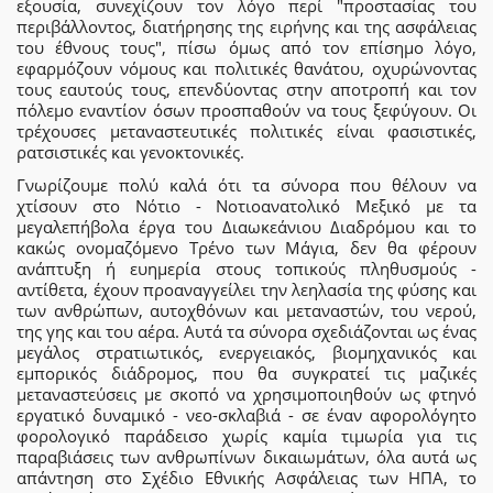
εξουσία, συνεχίζουν τον λόγο περί "προστασίας του
περιβάλλοντος, διατήρησης της ειρήνης και της ασφάλειας
του έθνους τους", πίσω όμως από τον επίσημο λόγο,
εφαρμόζουν νόμους και πολιτικές θανάτου, οχυρώνοντας
τους εαυτούς τους, επενδύοντας στην αποτροπή και τον
πόλεμο εναντίον όσων προσπαθούν να τους ξεφύγουν. Οι
τρέχουσες μεταναστευτικές πολιτικές είναι φασιστικές,
ρατσιστικές και γενοκτονικές.
Γνωρίζουμε πολύ καλά ότι τα σύνορα που θέλουν να
χτίσουν στο Νότιο - Νοτιοανατολικό Μεξικό με τα
μεγαλεπήβολα έργα του Διαωκεάνιου Διαδρόμου και το
κακώς ονομαζόμενο Τρένο των Μάγια, δεν θα φέρουν
ανάπτυξη ή ευημερία στους τοπικούς πληθυσμούς -
αντίθετα, έχουν προαναγγείλει την λεηλασία της φύσης και
των ανθρώπων, αυτοχθόνων και μεταναστών, του νερού,
της γης και του αέρα. Αυτά τα σύνορα σχεδιάζονται ως ένας
μεγάλος στρατιωτικός, ενεργειακός, βιομηχανικός και
εμπορικός διάδρομος, που θα συγκρατεί τις μαζικές
μεταναστεύσεις με σκοπό να χρησιμοποιηθούν ως φτηνό
εργατικό δυναμικό - νεο-σκλαβιά - σε έναν αφορολόγητο
φορολογικό παράδεισο χωρίς καμία τιμωρία για τις
παραβιάσεις των ανθρωπίνων δικαιωμάτων, όλα αυτά ως
απάντηση στο Σχέδιο Εθνικής Ασφάλειας των ΗΠΑ, το