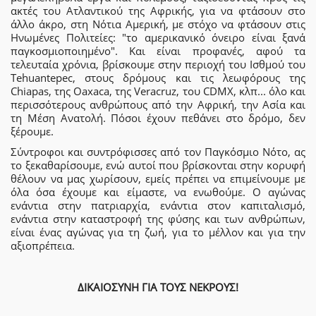
ακτές του Ατλαντικού της Αφρικής, για να φτάσουν στο
άλλο άκρο, στη Νότια Αμερική, με στόχο να φτάσουν στις
Ηνωμένες Πολιτείες: "το αμερικανικό όνειρο είναι ξανά
παγκοσμιοποιημένο". Και είναι προφανές, αφού τα
τελευταία χρόνια, βρίσκουμε στην περιοχή του Ισθμού του
Tehuantepec, στους δρόμους και τις λεωφόρους της
Chiapas, της Οaxaca, της Veracruz, του CDMX, κλπ... όλο και
περισσότερους ανθρώπους από την Αφρική, την Ασία και
τη Μέση Ανατολή. Πόσοι έχουν πεθάνει στο δρόμο, δεν
ξέρουμε.
Σύντροφοι και συντρόφισσες από τον Παγκόσμιο Νότο, ας
το ξεκαθαρίσουμε, ενώ αυτοί που βρίσκονται στην κορυφή
θέλουν να μας χωρίσουν, εμείς πρέπει να επιμείνουμε με
όλα όσα έχουμε και είμαστε, να ενωθούμε. Ο αγώνας
ενάντια στην πατριαρχία, ενάντια στον καπιταλισμό,
ενάντια στην καταστροφή της φύσης και των ανθρώπων,
είναι ένας αγώνας για τη ζωή, για το μέλλον και για την
αξιοπρέπεια.
ΔΙΚΑΙΟΣΥΝΗ ΓΙΑ ΤΟΥΣ ΝΕΚΡΟΥΣ!