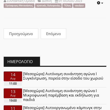
Συντακτική Ομάδα
Διεθνή
01 Ιουλίου 2023
Emp
Πρόσφυγες-Μετανάστες
κρατικές δολοφονίες
Πύλος
ναυάγιο
Προηγούμενο
Επόμενο
ΗΜΕΡΟΛΌΓΙΟ
[Μεσοχώρα] Αυτόνομη συνάντηση αγώνα Ι
14
Συγκέντρωση, πορεία στην είσοδο του χωριού
Αυγ
11:00
[Μεσοχώρα] Αυτόνομη συνάντηση αγώνα Ι
13
Μικροφωνική παρέμβαση και εκδήλωση για
Αυγ
παιδιά
19:00
[Μεσοχώρα] Αυτοοργανωμένο κάμπινγκ στην
11