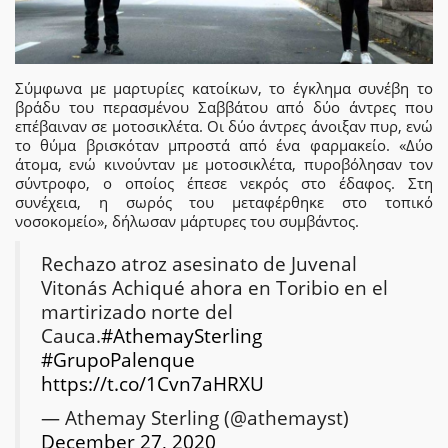
Σύμφωνα με μαρτυρίες κατοίκων, το έγκλημα συνέβη το
βράδυ του περασμένου Σαββάτου από δύο άντρες που
επέβαιναν σε μοτοσικλέτα. Οι δύο άντρες άνοιξαν πυρ, ενώ
το θύμα βρισκόταν μπροστά από ένα φαρμακείο. «Δύο
άτομα, ενώ κινούνταν με μοτοσικλέτα, πυροβόλησαν τον
σύντροφο, ο οποίος έπεσε νεκρός στο έδαφος. Στη
συνέχεια, η σωρός του μεταφέρθηκε στο τοπικό
νοσοκομείο», δήλωσαν μάρτυρες του συμβάντος.
Rechazo atroz asesinato de Juvenal
Vitonás Achiqué ahora en Toribio en el
martirizado norte del
Cauca.
#AthemaySterling
#GrupoPalenque
https://t.co/1Cvn7aHRXU
— Athemay Sterling (@athemayst)
December 27, 2020