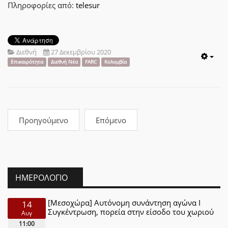
Πληροφορίες από:
telesur
Διεθνή
27 Δεκεμβρίου 2020
Emp
Επικαιρότητα
Διεθνή Νέα
FARC
Κολομβία
Προηγούμενο
Επόμενο
ΗΜΕΡΟΛΌΓΙΟ
[Μεσοχώρα] Αυτόνομη συνάντηση αγώνα Ι
14
Συγκέντρωση, πορεία στην είσοδο του χωριού
Αυγ
11:00