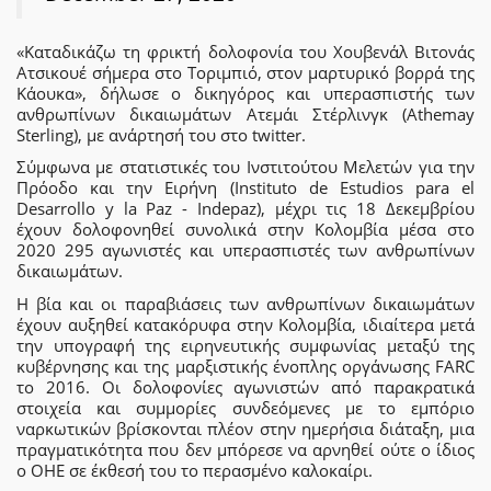
«Καταδικάζω τη φρικτή δολοφονία του Χουβενάλ Βιτονάς
Ατσικουέ σήμερα στο Τοριμπιό, στον μαρτυρικό βορρά της
Κάουκα», δήλωσε ο δικηγόρος και υπερασπιστής των
ανθρωπίνων δικαιωμάτων Ατεμάι Στέρλινγκ (Athemay
Sterling), με ανάρτησή του στο twitter.
Σύμφωνα με στατιστικές του Ινστιτούτου Μελετών για την
Πρόοδο και την Ειρήνη (Instituto de Estudios para el
Desarrollo y la Paz - Indepaz), μέχρι τις 18 Δεκεμβρίου
έχουν δολοφονηθεί συνολικά στην Κολομβία μέσα στο
2020 295 αγωνιστές και υπερασπιστές των ανθρωπίνων
δικαιωμάτων.
Η βία και οι παραβιάσεις των ανθρωπίνων δικαιωμάτων
έχουν αυξηθεί κατακόρυφα στην Κολομβία, ιδιαίτερα μετά
την υπογραφή της ειρηνευτικής συμφωνίας μεταξύ της
κυβέρνησης και της μαρξιστικής ένοπλης οργάνωσης FARC
το 2016. Οι δολοφονίες αγωνιστών από παρακρατικά
στοιχεία και συμμορίες συνδεόμενες με το εμπόριο
ναρκωτικών βρίσκονται πλέον στην ημερήσια διάταξη, μια
πραγματικότητα που δεν μπόρεσε να αρνηθεί ούτε ο ίδιος
ο ΟΗΕ σε έκθεσή του το περασμένο καλοκαίρι.