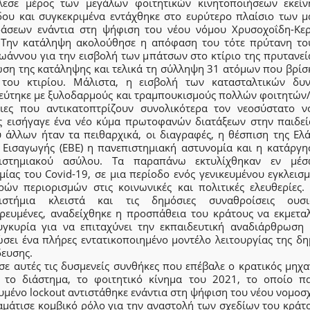
λεσε μέρος των μεγάλων φοιτητικών κινητοποιήσεων εκείν
δου και συγκεκριμένα εντάχθηκε στο ευρύτερο πλαίσιο των μ
ράσεων ενάντια στη ψήφιση του νέου νόμου Χρυσοχοΐδη-Κε
 Την κατάληψη ακολούθησε η απόφαση του τότε πρύτανη τ
ωάννου για την εισβολή των μπάτσων στο κτίριο της πρυτανεία
ωση της κατάληψης και τελικά τη σύλληψη 31 ατόμων που βρίσ
 του κτιρίου. Μάλιστα, η εισβολή των κατασταλτικών δυ
εύτηκε με ξυλοδαρμούς και τραμπουκισμούς πολλών φοιτητών/
ειες που αντικατοπτρίζουν συνολικότερα τον νεοσύστατο ν
ς εισήγαγε ένα νέο κύμα πρωτοφανών διατάξεων στην παιδεί
ύ άλλων ήταν τα πειθαρχικά, οι διαγραφές, η θέσπιση της Ελά
 Εισαγωγής (ΕΒΕ) η πανεπιστημιακή αστυνομία και η κατάργη
ιστημιακού ασύλου. Τα παραπάνω εκτυλίχθηκαν εν μέ
ίας του Covid-19, σε μια περίοδο ενός γενικευμένου εγκλεισ
ρών περιορισμών στις κοινωνικές και πολιτικές ελευθερίες.
ιστήμια κλειστά και τις δημόσιες συναθροίσεις ουσι
ρευμένες, αναδείχθηκε η προσπάθεια του κράτους να εκμεταλ
υγκυρία για να επιταχύνει την εκπαιδευτική αναδιάρθρωση 
ώσει ένα πλήρες εντατικοποιημένο μοντέλο λειτουργίας της δη
δευσης.
σε αυτές τις δυσμενείς συνθήκες που επέβαλε ο κρατικός μηχα
ο το διάστημα, το φοιτητικό κίνημα του 2021, το οποίο π
υμένο lockout αντιστάθηκε ενάντια στη ψήφιση του νέου νομοσ
αμάτισε κομβικό ρόλο για την αναστολή των σχεδίων του κράτο