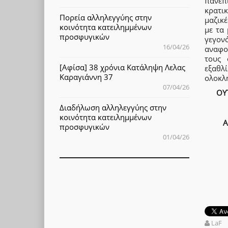
πανεπ
κρατικ
Πορεία αλληλεγγύης στην
μαζικέ
κοινότητα κατειλημμένων
με τα
προσφυγικών
γεγον
16/04/26
αναφο
τους 
[Αφίσα] 38 χρόνια Κατάληψη Λελας
εξαθλί
Καραγιάννη 37
ολοκλ
07/04/26
ΟΥ
Διαδήλωση αλληλεγγύης στην
κοινότητα κατειλημμένων
Α
προσφυγικών
01/04/26
LaF