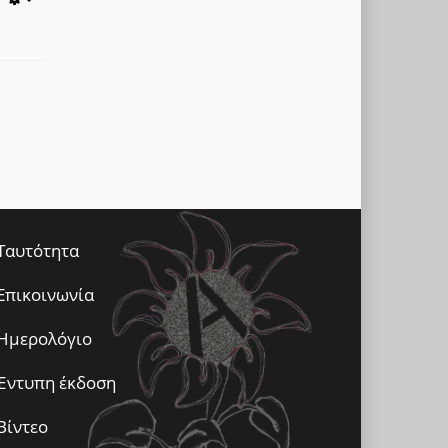
Empty
Ταυτότητα
Επικοινωνία
Ημερολόγιο
Έντυπη έκδοση
Βίντεο