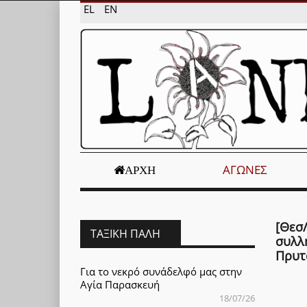
EL
EN
ΑΓΏΝΕΣ
ΑΡΧΉ
[Θεσ
ΤΑΞΙΚΉ ΠΆΛΗ
συλλ
Πρυτ
Για το νεκρό συνάδελφό μας στην
Αγία Παρασκευή
18/07/26