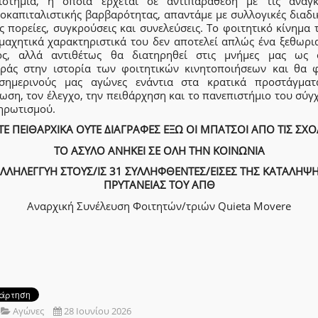
ιστήμια, η οποία έρχεται σε αντιπαράθεση με τις ανάγκ
οκαπιταλιστικής βαρβαρότητας, απαντάμε με συλλογικές διαδι
ς πορείες, συγκρούσεις και συνελεύσεις. Το φοιτητικό κίνημα 
 μαχητικά χαρακτηριστικά του δεν αποτελεί απλώς ένα ξεθωρι
ός, αλλά αντιθέτως θα διατηρηθεί στις μνήμες μας ως 
ράς στην ιστορία των φοιτητικών κινητοποιήσεων και θα φ
σημερινούς μας αγώνες ενάντια στα κρατικά προστάγματ
ωση, τον έλεγχο, την πειθάρχηση και το πανεπιστήμιο του σύ
ηρωτισμού.
ΤΕ ΠΕΙΘΑΡΧΙΚΑ ΟΥΤΕ ΔΙΑΓΡΑΦΕΣ ΕΞΩ ΟΙ ΜΠΑΤΣΟΙ ΑΠΟ ΤΙΣ ΣΧΟ
ΤΟ ΑΣΥΛΟ ΑΝΗΚΕΙ ΣΕ ΟΛΗ ΤΗΝ ΚΟΙΝΩΝΙΑ
ΛΛΗΛΕΓΓΥΗ ΣΤΟΥΣ/ΙΣ 31 ΣΥΛΛΗΦΘΕΝΤΕΣ/ΕΙΣΕΣ ΤΗΣ ΚΑΤΑΛΗΨ
ΠΡΥΤΑΝΕΙΑΣ ΤΟΥ ΑΠΘ
Αναρχική Συνέλευση Φοιτητών/τριών Quieta Movere
Αγώνες
28 Ιουνίου 2026