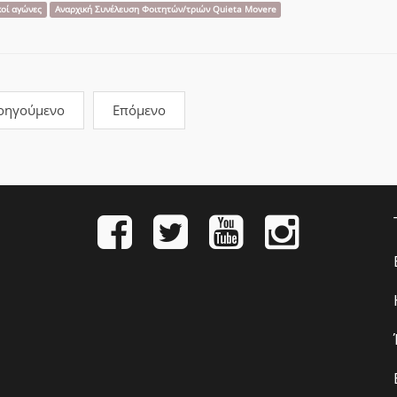
κοί αγώνες
Αναρχική Συνέλευση Φοιτητών/τριών Quieta Movere
οηγούμενο
Επόμενο