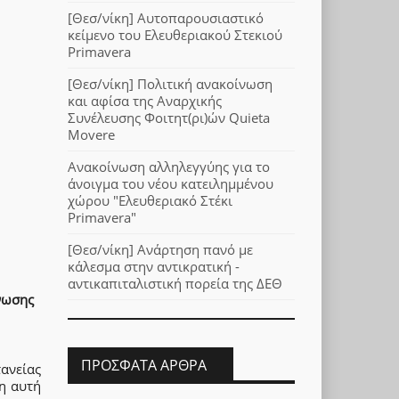
[Θεσ/νίκη] Αυτοπαρουσιαστικό
κείμενο του Ελευθεριακού Στεκιού
Primavera
[Θεσ/νίκη] Πολιτική ανακοίνωση
και αφίσα της Αναρχικής
Συνέλευσης Φοιτητ(ρι)ών Quieta
Movere
Ανακοίνωση αλληλεγγύης για το
άνοιγμα του νέου κατειλημμένου
χώρου "Ελευθεριακό Στέκι
Primavera"
[Θεσ/νίκη] Ανάρτηση πανό με
κάλεσμα στην αντικρατική -
αντικαπιταλιστική πορεία της ΔΕΘ
νωσης
ΠΡΌΣΦΑΤΑ ΆΡΘΡΑ
ανείας
η αυτή