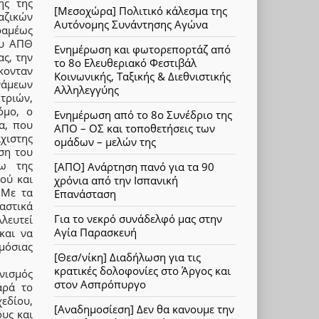
ης της
[Μεσοχώρα] Πολιτικό κάλεσμα της
αζικών
Αυτόνομης Συνάντησης Αγώνα
ραμέως
ου ΑΠΘ
Ενημέρωση και φωτορεπορτάζ από
ς, την
το 8ο Ελευθεριακό Φεστιβάλ
κονταν
Κοινωνικής, Ταξικής & Διεθνιστικής
νάμεων
Αλληλεγγύης
τριών,
όμο, ο
Ενημέρωση από το 8ο Συνέδριο της
α, που
ΑΠΟ – ΟΣ και τοποθετήσεις των
χιστης
ομάδων – μελών της
ση του
σω της
[ΑΠΟ] Ανάρτηση πανό για τα 90
μού και
χρόνια από την Ισπανική
 Με τα
Επανάσταση
αστικά
Για το νεκρό συνάδελφό μας στην
λευτεί
Αγία Παρασκευή
και να
μόσιας
[Θεσ/νίκη] Διαδήλωση για τις
κρατικές δολοφονίες στο Άργος και
νισμός
στον Ασπρόπυργο
αρά το
χεδίου,
[Αναδημοσίεση] Δεν θα κανουμε την
υς και