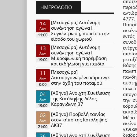
αποτέ
περιό
ΗΜΕΡΟΛΌΓΙΟ
αντιδ
4777.
[Μεσοχώρα] Αυτόνομη
14
Παπαϊ
συνάντηση αγώνα Ι
Αυγ
εκκέν
Συγκέντρωση, πορεία στην
11:00
εντός
είσοδο του χωριού
συνοδ
[Μεσοχώρα] Αυτόνομη
ενέργ
13
συνάντηση αγώνα Ι
οποίο
Αυγ
Μικροφωνική παρέμβαση
μεταξ
19:00
και εκδήλωση για παιδιά
Βάσης
πανεπ
[Μεσοχώρα]
11
πανδημ
Αυτοοργανωμένο κάμπινγκ
Αυγ
αυστη
στην όχθη του ποταμού
0:00
πανεπ
[Αθήνα] Ανοιχτή Συνέλευση
04
απαγο
της Κατάληψης Λέλας
Αυγ
την σ
Καραγιάννη 37
εδραι
19:00
εκπαί
[Αθήνα] Προβολή ταινίας
02
Μέσα 
στον κήπο της Κατάληψης
Αυγ
εκείν
ΛΚ37
21:00
γενικε
διαδρ
[Αθήνα] Ανοιχτή Συνέλευση
26