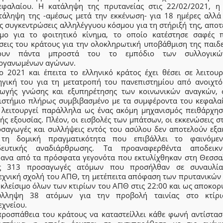
εφαλαίου. Η κατάληψη της πρυτανείας στις 22/02/2021, η
τάληψη της -αμέσως μετά την εκκένωση- για 18 ημέρες αλλά 
ς συγκεντρώσεις αλληλέγγυου κόσμου για τη στήριξή της, απο
μο για το φοιτητικό κίνημα, το οποίο κατέστησε σαφές 
σεις του κράτους για την ολοκληρωτική υποβάθμιση της παιδε
κουν πάντα μπροστά του το εμπόδιο των συλλογικώ
ργανωμένων αγώνων.
ο 2021 και έπειτα το ελληνικό κράτος έχει θέσει σε λειτουρ
ηγική του για τη μετατροπή του πανεπιστημίου από ανοιχτό
ωγής γνώσης και εξυπηρέτησης των κοινωνικών αναγκών, 
ιστήμιο πλήρως συμβιβασμένο με τα συμφέροντα του κεφαλαί
 λειτουργεί παράλληλα ως ένας ακόμη μηχανισμός πειθάρχησ
ής εξουσίας. Πλέον, οι εισβολές των μπάτσων, οι εκκενώσεις σ
οσαγωγές και συλλήψεις εντός του ασύλου δεν αποτελούν εξαι
τη δομική πραγματικότητα που επιβάλλει το φαινόμε
δευτικής αναδιάρθρωσης. Τα προαναφερθέντα αποδεικν
ρανα από τα πρόσφατα γεγονότα που εκτυλίχθηκαν στη Θεσσα
ς 313 προσαγωγές ατόμων που προσήλθαν σε συναυλί
εχνική σχολή του ΑΠΘ, τη μετέπειτα απόφαση των πρυτανικών
ο κλείσιμο όλων των κτιρίων του ΑΠΘ στις 22:00 και ως αποκο
λληψη 38 ατόμων για την προβολή ταινίας στο κτίρ
εχνείου.
προσπάθεια του κράτους να καταστείλλει κάθε φωνή αντίστασ