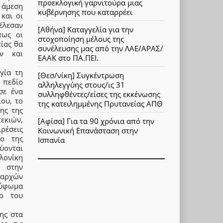
προεκλογική γαρνιτούρα μιας
 άμεση
κυβέρνησης που καταρρέει
και οι
τέλεσαν
[Αθήνα] Καταγγελία για την
πως οι
στοχοποίηση μέλους της
ίας θα
συνέλευσης μας από την ΛΑΕ/ΑΡΑΣ/
ν και
ΕΑΑΚ στο ΠΑ.ΠΕΙ.
γία τη
[Θεσ/νίκη] Συγκέντρωση
 πεδίο
αλληλεγγύης στους/ις 31
σε ένα
συλληφθέντες/είσες της εκκένωσης
ου, το
της κατειλημμένης Πρυτανείας ΑΠΘ
ης της
τεκιών,
[Αφίσα] Για τα 90 χρόνια από την
ρέσεις
Κοινωνική Επανάσταση στην
νο της
Ισπανία
ύονται
λονίκη
α στην
 αρχών
ρύφωμα
ιο του
ης στα