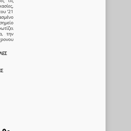
ες τις
κασίες,
του ’21
ασμένο
σημείο
ωτίζει
α, την
γχρονου
ΛΕΣ
ΗΣ