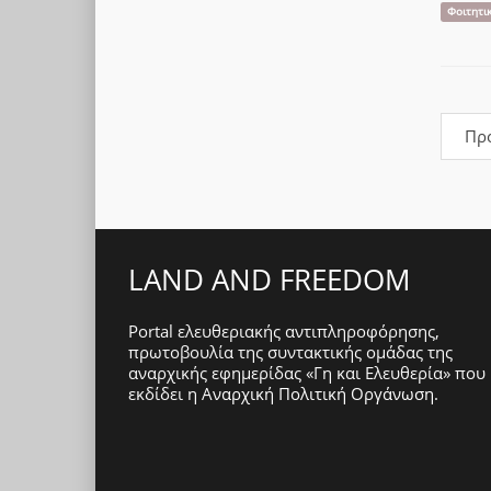
Φοιτητι
Πρ
LAND AND FREEDOM
Portal ελευθεριακής αντιπληροφόρησης,
πρωτοβουλία της συντακτικής ομάδας της
αναρχικής εφημερίδας «Γη και Ελευθερία» που
εκδίδει η
Αναρχική Πολιτική Οργάνωση
.