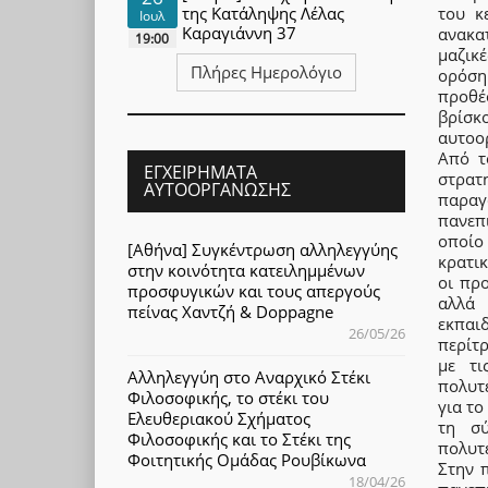
του κ
της Κατάληψης Λέλας
Ιουλ
Καραγιάννη 37
ανακα
19:00
μαζικέ
Πλήρες Ημερολόγιο
ορόση
προθέ
βρίσ
αυτοο
Από τ
ΕΓΧΕΙΡΉΜΑΤΑ
στρατ
ΑΥΤΟΟΡΓΆΝΩΣΗΣ
παραγ
πανεπ
οποίο
[Αθήνα] Συγκέντρωση αλληλεγγύης
κρατικ
στην κοινότητα κατειλημμένων
οι πρ
προσφυγικών και τους απεργούς
αλλά 
πείνας Χαντζή & Doppagne
εκπαι
26/05/26
περίτ
με τι
Αλληλεγγύη στο Αναρχικό Στέκι
πολυτ
Φιλοσοφικής, το στέκι του
για τ
Ελευθεριακού Σχήματος
τη σύ
Φιλοσοφικής και το Στέκι της
πολυτ
Φοιτητικής Ομάδας Ρουβίκωνα
Στην 
18/04/26