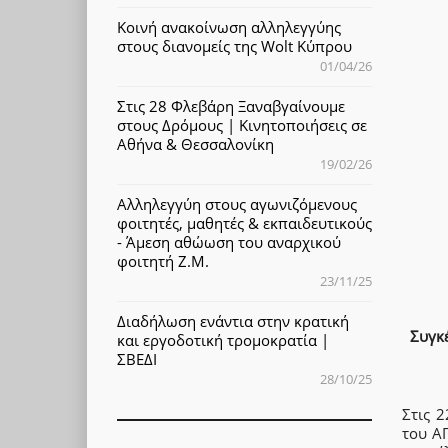
Κοινή ανακοίνωση αλληλεγγύης
στους διανομείς της Wolt Κύπρου
01/04/26
Στις 28 Φλεβάρη Ξαναβγαίνουμε
στους Δρόμους | Κινητοποιήσεις σε
Αθήνα & Θεσσαλονίκη
19/02/26
Αλληλεγγύη στους αγωνιζόμενους
φοιτητές, μαθητές & εκπαιδευτικούς
- Άμεση αθώωση του αναρχικού
φοιτητή Ζ.Μ.
23/11/25
Διαδήλωση ενάντια στην κρατική
Συγκ
και εργοδοτική τρομοκρατία |
ΣΒΕΔΙ
28/10/25
Στις 
του Α