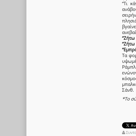
“Τι κ
ανάβο
σειρή
πλησι
βγαίν
ανεβα
“Ζήτω 
“Ζήτω 
“Εμπρό
Τα φο
υψωμέ
Ράμπλ
ενώνο
κόσμο
μπαλκ
Σάνθ.
*Το σύ
Συντ