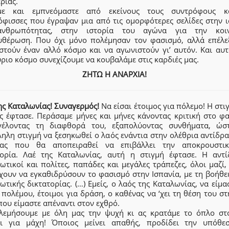
ρίας.
με και εμπνεόμαστε από εκείνους τους συντρόφους κ
όφισσες που έγραψαν μια από τις ομορφότερες σελίδες στην ι
ανθρωπότητας, στην ιστορία του αγώνα για την κοιν
υθέρωση. Που όχι μόνο πολέμησαν τον φασισμό, αλλά επέλε
στούν έναν αλλό κόσμο και να αγωνιστούν γι’ αυτόν. Και αυτ
ριο κόσμο συνεχίζουμε να κουβαλάμε στις καρδιές μας.
ΖΗΤΩ Η ΑΝΑΡΧΙΑ!
ης Καταλωνίας! Συναγερμός!
Να είσαι έτοιμος για πόλεμο! Η στι
ς έφτασε. Περάσαμε μήνες και μήνες κάνοντας κριτική στο φα
γέλοντας τη διαφθορά του, εξαπολύοντας συνθήματα, ώσ
ηλη στιγμή να ξεσηκωθεί ο λαός ενάντια στην ολέθρια αντίδρ
ίας που θα αποπειραθεί να επιβάλλει την αποκρουστι
τορία. Λαέ της Καταλωνίας, αυτή η στιγμή έφτασε. Η αντί
ωτικοί και πολίτες, παπάδες και μεγάλες τράπεζες, όλοι μαζί
χουν να εγκαθιδρύσουν το φασισμό στην Ισπανία, με τη βοήθε
ωτικής δικτατορίας. (…) Εμείς, ο λαός της Καταλωνίας, να είμα
πολέμου, έτοιμοι για δράση, ο καθένας να ‘χει τη θέση του σ
ου είμαστε απέναντι στον εχθρό.
λεμήσουμε με όλη μας την ψυχή κι ας κρατάμε το όπλο στο
οι για μάχη! Όποιος μείνει απαθής, προδίδει την υπόθε