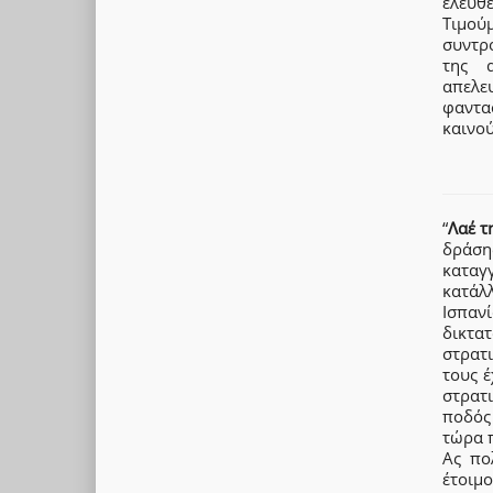
ελευθε
Τιμού
συντρ
της 
απελε
φαντα
καινού
“
Λαέ τ
δράση
καταγ
κατάλλ
Ισπαν
δικτα
στρατι
τους έ
στρατι
ποδός 
τώρα π
Ας πο
έτοιμ