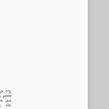
ρι της
, μέσα
δα μια
ης και