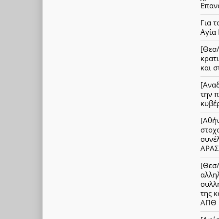
Επαν
Για τ
Αγία
[Θεσ/
κρατι
και 
[Ανα
την π
κυβέ
[Αθήν
στοχ
συνέ
ΑΡΑΣ
[Θεσ
αλληλ
συλλη
της κ
ΑΠΘ