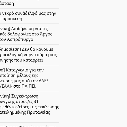
άσταση
ο νεκρό συνάδελφό μας στην
 Παρασκευή
νίκη] Διαδήλωση για τις
κές δολοφονίες στο Άργος
στον Ασπρόπυργο
δημοσίεση] Δεν θα κανουμε
ροεκλογική γαρνιτούρα μιας
ρνησης που καταρρέει
α] Καταγγελία για την
οποίηση μέλους της
λευσης μας από την ΛΑΕ/
/ΕΑΑΚ στο ΠΑ.ΠΕΙ.
/νίκη] Συγκέντρωση
εγγύης στους/ις 31
φθέντες/είσες της εκκένωσης
ατειλημμένης Πρυτανείας