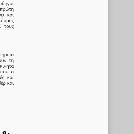
οδηγοί
 πρώτη
ει και
κόσμος
ί τους
σημαία
ουν τη
κίνητα
 που ο
ές και
έρ και