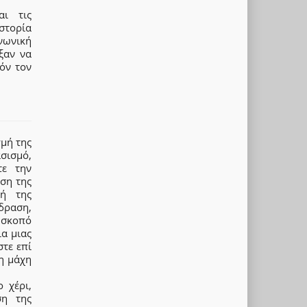
αι τις
στορία
ωνική
ξαν να
όν τον
γμή της
σισμό,
τε την
αση της
κή της
δραση,
, σκοπό
ια μιας
στε επί
τη μάχη
 χέρι,
ση της