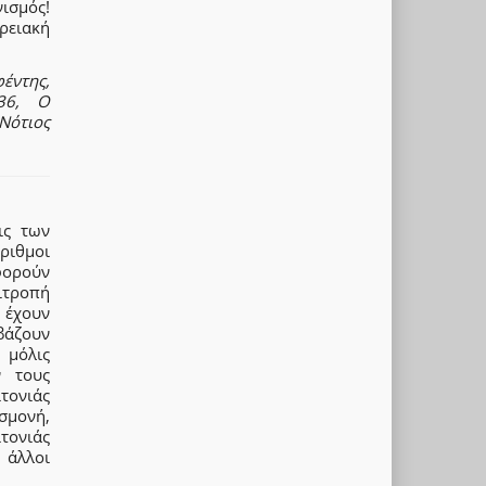
ισμός!
ρειακή
έντης,
936, Ο
Νότιος
ις των
ριθμοι
φορούν
ιτροπή
 έχουν
βάζουν
 μόλις
ν τους
τονιάς
σμονή,
ονιάς
 άλλοι