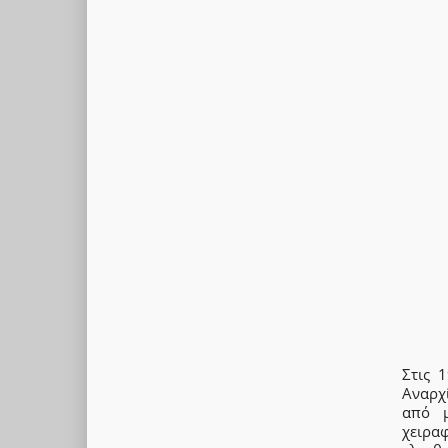
Στις 
Αναρχ
από μ
χειρα