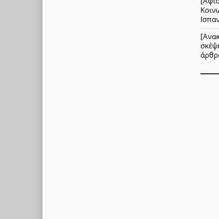
[Αφίσ
Κοιν
Ισπα
[Ανακ
σκέψ
άρθρ