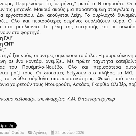
άνουμε; Περιμένουμε τις σειρήνες;” ρωτά ο Ντουρρούτι. Οι 
υν τις μηχανές. Μακριά ακούς μια παρατεταμένη στριγγλιά: η
να εργοστασίου. Δεν ακούγεται λέξη. Το ουρλιαχτό δυναμών
άζει. Όλο και περισσότερες σειρήνες ουρλιάζουν τώρα. Ο 
ει στα μπαλκόνια. Τα μέλη της επιτροπής και οι συνοδο
ίνουν στα φορτηγά.
η FAI”
η CNT”
ς!”
ρτηγά ξεκινούν, οι άντρες σηκώνουν τα όπλα. Η μαυροκόκκινη 
νη σε ένα κοντάρι ανεμίζει. Με πρώτη ταχύτητα κατεβαίν
ας του Πουέμπλο-Νουέβο. Όλο και περισσότερα αυτο
νται μαζί τους. Οι διοικητές δείχνουν στο πλήθος τα MG,
ς τα νιώθει σύμβολα αποφασιστικότητας. Φωνές από σκεπ
όνια χαιρετούν τους Ντουρρούτι, Ασκάσο, Γκαρθία Ολιβέρ, Χοβ
ντομο καλοκαίρι της Αναρχίας, Χ.Μ. Εντσενσμπέργκερ
ακτική Ομάδα
Αγώνες
22 Ιουνίου 2026