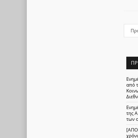
Πρ
ΠΡ
Ενημ
από 
Κοινω
Διεθν
Ενημ
της Α
των 
[ΑΠΟ
χρόνι