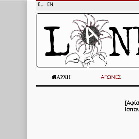
EL
EN
ΑΓΏΝΕΣ
ΑΡΧΉ
[Αφί
Ισπα