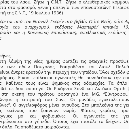
ερίας του λαού. Ζήτω η C.N.T.! Ζήτω ο ελευθεριακός κομμουν
τά στο φασισμό, γενική απεργία των επαναστατών!” (Περιφε
πή της C.N.T., 19 Ιουλίου 1936)
έρεται από τον Ντανιέλ Γκερέν στο βιβλίο Ούτε Θεός, ούτε Αφ
ογία του αναρχισμού, εκδόσεις Μασπερό/ Ισπανία 1
ρούτι και η Κοινωνική Επανάσταση, εναλλακτικές εκδόσεις 
ς
ρήνες
τη λάμψη της νέας ημέρας φωτίζει τις φτωχικές προσόψε
ών των οδών Πουχάδας, Εσπροθέντα και Λιούλ. Πολυά
μένοι άντρες κρατούν την περιοχή του γηπέδου. Όλοι σχεδόν 
φόρμες. Είκοσι επίλεκτοι αγωνιστές θα συνοδεύουν την επ
ς. Καθένας τους είναι ψημένος στις οδομαχίες. Τα όπλα
θεί σε δυο φορτηγά. Οι Ρικάρντο Σανθ και Αντόνιο Ορτίθ 
στη σκεπή του πρώτου φορτηγού ένα MG. “Σύντροφοι,
ώνησε η επιτροπή του Σανς. Οι μονάδες εγακταλείπου
ώνες”. Ο αγγελιοφόρος μένει άναυδος. Στα μπαλκόνια της γει
ις εκείνους που ξυπνούν νωρίς. Φάτσες γεμάτες προ
λέγγυες μα και φοβισμένες. Οι αγωνιστές της γειτ
ντρώνονται στο γήπεδο. Όποιος έχει πιστόλι το δείχνει. Οι
 όπλα. Τα αποθέματα μοιράζονται.