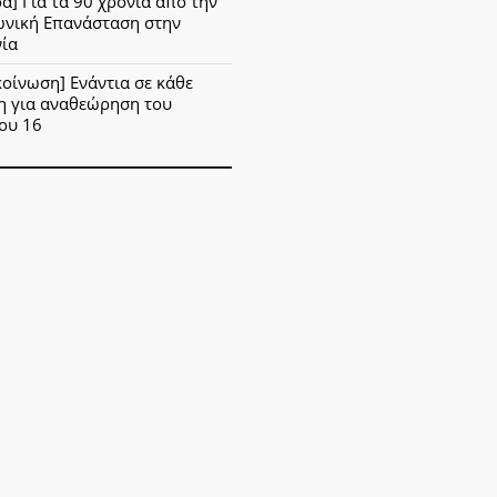
α] Για τα 90 χρόνια από την
ωνική Επανάσταση στην
νία
οίνωση] Ενάντια σε κάθε
η για αναθεώρηση του
ου 16