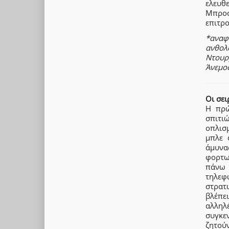
ελευθ
Μπροσ
επιτρο
*αναφ
ανθολ
Ντουρ
Άνεμο
Οι σει
Η πρώ
σπιτι
οπλισ
μπλε 
άμυνα
φορτω
πάνω 
τηλεφ
στρατ
βλέπε
αλλη
συγκε
ζητούν