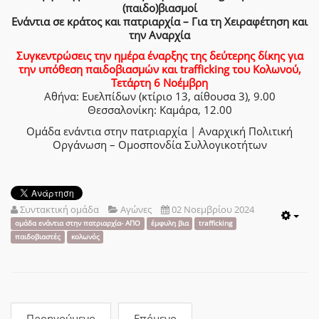
(παιδο)βιασμοί
Ενάντια σε κράτος και πατριαρχία – Για τη Χειραφέτηση και
την Αναρχία
Συγκεντρώσεις την ημέρα έναρξης της δεύτερης δίκης για
την υπόθεση παιδοβιασμών και trafficking του Κολωνού,
Τετάρτη 6 Νοέμβρη
Αθήνα: Ευελπίδων (κτίριο 13, αίθουσα 3), 9.00
Θεσσαλονίκη: Καμάρα, 12.00
Ομάδα ενάντια στην πατριαρχία | Αναρχική Πολιτική
Οργάνωση – Ομοσπονδία Συλλογικοτήτων
Συντακτική ομάδα
Αγώνες
02 Νοεμβρίου 2024
Emp
ομάδα ενάντια στην πατριαρχία- ΑΠΟ
έμφυλη βια
trafficking
παιδοβιαστές
κολωνός
Προηγούμενο
Επόμενο