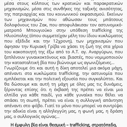
μέσα στους κόλπους των κρατικών και παρακρατικών
μηχανισμών, μέσα στις συνθήκες της ταξικής ανισότητας,
της πατριαρχίας και του κοινωνικού εκφασισμού. Εκείνων
των μηχανισμών που αθώωσαν τους μπάτσους
δολοφόνους του Ζακ, που αποφυλάκισαν τον αστυνομικό-
ματροπό Μπουγιούκο στην υπόθεση trafficking της
Ηλιούπολης (όπου συμμετείχαν μέλη του ίδιου κυκλώματος
που εξέδιδε και την 12χρονη), των μηχανισμών που
άφησαν την Κυριακή Γρίβα να χάσει τη ζωή της στα χέρια
του κακοποιητή της έξω από το Α.Τ. αγ. Αναργύρων, που
ξεπλένουν γυναικοκτόνους και βιαστές, που νομιμοποιούν
την κατασταλτική βία που βιώνουμε ως αγωνιζόμενες…
Γνωρίζουμε ότι και αυτή η δίκη αποτελεί μια ακόμα μάχη,
απέναντι στα κυκλώματα trafficking, την αστυνομία που
εμπλέκεται και την πολιτική εξουσία που συγκαλύπτει. Και
θα δώσουμε και αυτή τη μάχη με όλες μας τις δυνάμεις,
ξέροντας επίσης ότι η έκβασή της πρέπει να είναι μια
ελπίδα για κάθε παιδί, για κάθε γυναίκα που θέλει να
σπάσει τη σιωπή, πρέπει να είναι η συλλογική απάντηση
απέναντι στο φόβο. Γιατί το μόνο που μπορεί να συντρίψει
την αδικία είναι η αλληλεγγύη μας, η φωνή μας, η δράση
μας, ο συλλογικός αγώνας…
Η έμφυλη βία είναι θεσμική – trafficking, στρατόπεδα,