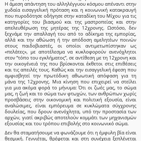
Η άμεση απάντηση του αλληλέγγυου κόσμου απέναντι στην
χυδαία εισαγγελική πρόταση και η κοινωνική κατακραυγή
που πυροδότησε οδήγησε στην καταδίκη του Μίχου για τις
κατηγορίες του βιασμού και της μαστροπείας και στην
απελευθέρωση της μητέρας της 12χρονης. Ωστόσο, δεν
ξεχνάμε την απαλλαγή του από το αδίκημα της εμπορίας,
αλλά και την αθώωση ή την απόδοση αμελητέων ποινών
στους παιδοβιαστές, οι οποίοι αντιμετωπίστηκαν ως
«πελάτες», με αποτέλεσμα να κυκλοφορούν ανενόχλητοι
στον “τόπο του εγκλήματος”, σε αντίθεση με τη 12χρονη και
την οικογένειά της που βρίσκονται έκθετοι στις επιθέσεις
και τις απειλές τους. Καθώς και την εισαγγελική έφεση που
αμφισβητεί την πρωτόδικη αθωωτική απόφαση για τη
μάνα της 12χρονης. Μια κίνηση που επιχειρεί να στείλει
για μια ακόμα φορά το μήνυμα: Ότι οι ζωές μας, το σώμα
μας, η ζωή και το σώμα των φτωχών, των ανθρώπων χωρίς
προσβάσεις στην οικονομική και πολιτική εξουσία, είναι
αναλώσιμες, είναι εμπόρευμα σε κυκλώματα σύγχρονης
δουλείας, που δρουν ανενόχλητα, υπό την προστασία των
αρχών, γιατί ακριβώς αποτελούν κομμάτι των μηχανισμών
εξουσίας και του τρόπου επιβολής στο κοινωνικό σώμα.
Δεν θα σταματήσουμε να φωνάζουμε ότι η έμφυλη βία είναι
θεσμική. Γεννιέται, θρέφεται και στη συνέχεια ξεπλένεται