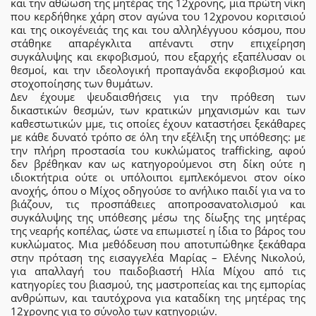
και την αθώωση της μητέρας της 12χρονης, μια πρώτη νίκη
που κερδήθηκε χάρη στον αγώνα του 12χρονου κοριτσιού
και της οικογένειάς της και του αλληλέγγυου κόσμου, που
στάθηκε απαρέγκλιτα απέναντι στην επιχείρηση
συγκάλυψης και εκφοβισμού, που εξαρχής εξαπέλυσαν οι
θεσμοί, και την ιδεολογική προπαγάνδα εκφοβισμού και
στοχοποίησης των θυμάτων.
Δεν έχουμε ψευδαισθήσεις για την πρόθεση των
δικαστικών θεσμών, των κρατικών μηχανισμών και των
καθεστωτικών μμε, τις οποίες έχουν καταστήσει ξεκάθαρες
με κάθε δυνατό τρόπο σε όλη την εξέλιξη της υπόθεσης: με
την πλήρη προστασία του κυκλώματος trafficking, αφού
δεν βρέθηκαν καν ως κατηγορούμενοι στη δίκη ούτε η
ιδιοκτήτρια ούτε οι υπόλοιποι εμπλεκόμενοι στον οίκο
ανοχής, όπου ο Μίχος οδηγούσε το ανήλικο παιδί για να το
βιάζουν, τις προσπάθειες αποπροσανατολισμού και
συγκάλυψης της υπόθεσης μέσω της δίωξης της μητέρας
της νεαρής κοπέλας, ώστε να επωμιστεί η ίδια το βάρος του
κυκλώματος. Μια μεθόδευση που αποτυπώθηκε ξεκάθαρα
στην πρόταση της εισαγγελέα Μαρίας – Ελένης Νικολού,
για απαλλαγή του παιδοβιαστή Ηλία Μίχου από τις
κατηγορίες του βιασμού, της μαστροπείας και της εμπορίας
ανθρώπων, και ταυτόχρονα για καταδίκη της μητέρας της
12χρονης για το σύνολο των κατηγοριών.