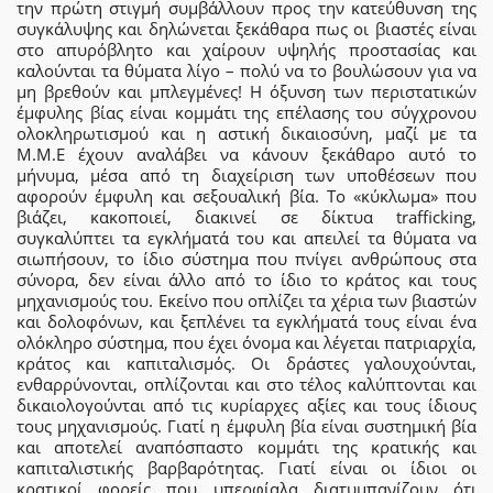
την πρώτη στιγμή συμβάλλουν προς την κατεύθυνση της
συγκάλυψης και δηλώνεται ξεκάθαρα πως οι βιαστές είναι
στο απυρόβλητο και χαίρουν υψηλής προστασίας και
καλούνται τα θύματα λίγο – πολύ να το βουλώσουν για να
μη βρεθούν και μπλεγμένες! Η όξυνση των περιστατικών
έμφυλης βίας είναι κομμάτι της επέλασης του σύγχρονου
ολοκληρωτισμού και η αστική δικαιοσύνη, μαζί με τα
Μ.Μ.Ε έχουν αναλάβει να κάνουν ξεκάθαρο αυτό το
μήνυμα, μέσα από τη διαχείριση των υποθέσεων που
αφορούν έμφυλη και σεξουαλική βία. Το «κύκλωμα» που
βιάζει, κακοποιεί, διακινεί σε δίκτυα trafficking,
συγκαλύπτει τα εγκλήματά του και απειλεί τα θύματα να
σιωπήσουν, το ίδιο σύστημα που πνίγει ανθρώπους στα
σύνορα, δεν είναι άλλο από το ίδιο το κράτος και τους
μηχανισμούς του. Εκείνο που οπλίζει τα χέρια των βιαστών
και δολοφόνων, και ξεπλένει τα εγκλήματά τους είναι ένα
ολόκληρο σύστημα, που έχει όνομα και λέγεται πατριαρχία,
κράτος και καπιταλισμός. Οι δράστες γαλουχούνται,
ενθαρρύνονται, οπλίζονται και στο τέλος καλύπτονται και
δικαιολογούνται από τις κυρίαρχες αξίες και τους ίδιους
τους μηχανισμούς. Γιατί η έμφυλη βία είναι συστημική βία
και αποτελεί αναπόσπαστο κομμάτι της κρατικής και
καπιταλιστικής βαρβαρότητας. Γιατί είναι οι ίδιοι οι
κρατικοί φορείς που υπερφίαλα διατυμπανίζουν ότι