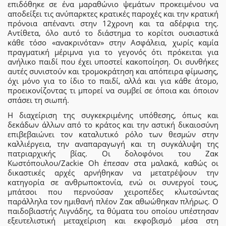
επιδόθηκε σε ένα μαραθώνιο ψεμάτων προκειμένου να
αποδείξει τις ανύπαρκτες κρατικές παροχές και την κρατική
πρόνοια απέναντι στην 12χρονη και τα αδέρφια της.
Αντίθετα, όλο αυτό το διάστημα το κορίτσι ουσιαστικά
κάθε τόσο «ανακρινόταν» στην Ασφάλεια, χωρίς καμία
πραγματική μέριμνα για το γεγονός ότι πρόκειται για
ανήλικο παιδί που έχει υποστεί κακοποίηση. Οι συνθήκες
αυτές συνιστούν και τρομοκράτηση και απόπειρα φίμωσης,
όχι μόνο για το ίδιο το παιδί, αλλά και για κάθε άτομο,
προεικονίζοντας τι μπορεί να συμβεί σε όποια και όποιον
σπάσει τη σιωπή.
Η διαχείριση της συγκεκριμένης υπόθεσης, όπως και
δεκάδων άλλων από το κράτος και την αστική δικαιοσύνη
επιβεβαιώνει τον καταλυτικό ρόλο των θεσμών στην
καλλιέργεια, την αναπαραγωγή και τη συγκάλυψη της
πατριαρχικής βίας. Οι δολοφόνοι του Ζακ
Κωστόπουλου/Zackie Oh έπεσαν στα μαλακά, καθώς οι
δικαστικές αρχές αρνήθηκαν να μετατρέψουν την
κατηγορία σε ανθρωποκτονία, ενώ οι συνεργοί τους,
μπάτσοι που περνούσαν χειροπέδες κλωτσώντας
παράλληλα τον ημιθανή πλέον Ζακ αθωώθηκαν πλήρως. Ο
παιδοβιαστής Λιγνάδης, τα θύματα του οποίου υπέστησαν
εξευτελιστική μεταχείριση και εκφοβισμό μέσα στη