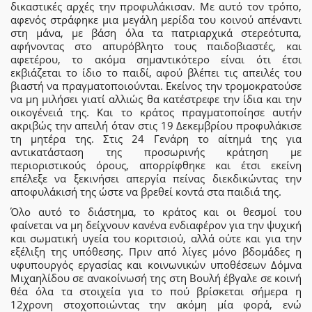
δικαστικές αρχές την προφυλάκισαν. Με αυτό τον τρόπο,
αφενός στράφηκε μια μεγάλη μερίδα του κοινού απέναντι
στη μάνα, με βάση όλα τα πατριαρχικά στερεότυπα,
αφήνοντας στο απυρόβλητο τους παιδοβιαστές, και
αφετέρου, το ακόμα σημαντικότερο είναι ότι έτσι
εκβιάζεται το ίδιο το παιδί, αφού βλέπει τις απειλές του
βιαστή να πραγματοποιούνται. Εκείνος την τρομοκρατούσε
να μη μιλήσει γιατί αλλιώς θα κατέστρεφε την ίδια και την
οικογένειά της. Και το κράτος πραγματοποίησε αυτήν
ακριβώς την απειλή όταν στις 19 Δεκεμβρίου προφυλάκισε
τη μητέρα της. Στις 24 Γενάρη το αίτημά της για
αντικατάσταση της προσωρινής κράτηση με
περιοριστικούς όρους, απορρίφθηκε και έτσι εκείνη
επέλεξε να ξεκινήσει απεργία πείνας διεκδικώντας την
αποφυλάκισή της ώστε να βρεθεί κοντά στα παιδιά της.
Όλο αυτό το διάστημα, το κράτος και οι θεσμοί του
φαίνεται να μη δείχνουν κανένα ενδιαφέρον για την ψυχική
και σωματική υγεία του κοριτσιού, αλλά ούτε και για την
εξέλιξη της υπόθεσης. Πριν από λίγες μόνο βδομάδες η
υφυπουργός εργασίας και κοινωνικών υποθέσεων Δόμνα
Μιχαηλίδου σε ανακοίνωσή της στη Βουλή έβγαλε σε κοινή
θέα όλα τα στοιχεία για το πού βρίσκεται σήμερα η
12χρονη στοχοποιώντας την ακόμη μία φορά, ενώ