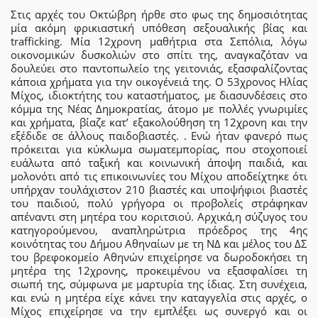
Στις αρχές του Οκτώβρη ήρθε στο φως της δημοσιότητας
μία ακόμη φρικιαστική υπόθεση σεξουαλικής βίας και
trafficking. Μία 12χρονη μαθήτρια στα Σεπόλια, λόγω
οικονομικών δυσκολιών στο σπίτι της, αναγκαζόταν να
δουλεύει στο παντοπωλείο της γειτονιάς, εξασφαλίζοντας
κάποια χρήματα για την οικογένειά της. Ο 53χρονος Ηλίας
Μίχος, ιδιοκτήτης του καταστήματος, με διασυνδέσεις στο
κόμμα της Νέας Δημοκρατίας, άτομο με πολλές γνωριμίες
και χρήματα, βίαζε κατ’ εξακολούθηση τη 12χρονη και την
εξέδιδε σε άλλους παιδοβιαστές. . Ενώ ήταν φανερό πως
πρόκειται για κύκλωμα σωματεμπορίας, που στοχοποιεί
ευάλωτα από ταξική και κοινωνική άποψη παιδιά, και
μολονότι από τις επικοινωνίες του Μίχου αποδείχτηκε ότι
υπήρχαν τουλάχιστον 210 βιαστές και υποψήφιοι βιαστές
του παιδιού, πολύ γρήγορα οι προβολείς στράφηκαν
απέναντι στη μητέρα του κοριτσιού. Αρχικά,η σύζυγος του
κατηγορούμενου, αναπληρώτρια πρόεδρος της 4ης
κοινότητας του Δήμου Αθηναίων με τη ΝΔ και μέλος του ΔΣ
του βρεφοκομείο Αθηνών επιχείρησε να δωροδοκήσει τη
μητέρα της 12χρονης, προκειμένου να εξασφαλίσει τη
σιωπή της, σύμφωνα με μαρτυρία της ίδιας. Στη συνέχεια,
και ενώ η μητέρα είχε κάνει την καταγγελία στις αρχές, ο
Μίχος επιχείρησε να την εμπλέξει ως συνεργό και οι