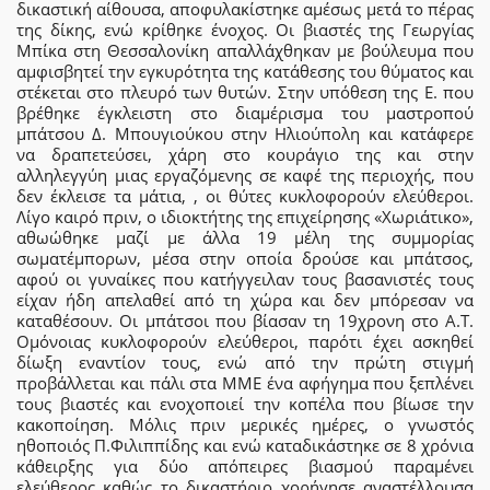
δικαστική αίθουσα, αποφυλακίστηκε αμέσως μετά το πέρας
της δίκης, ενώ κρίθηκε ένοχος. Οι βιαστές της Γεωργίας
Μπίκα στη Θεσσαλονίκη απαλλάχθηκαν με βούλευμα που
αμφισβητεί την εγκυρότητα της κατάθεσης του θύματος και
στέκεται στο πλευρό των θυτών. Στην υπόθεση της Ε. που
βρέθηκε έγκλειστη στο διαμέρισμα του μαστροπού
μπάτσου Δ. Μπουγιούκου στην Ηλιούπολη και κατάφερε
να δραπετεύσει, χάρη στο κουράγιο της και στην
αλληλεγγύη μιας εργαζόμενης σε καφέ της περιοχής, που
δεν έκλεισε τα μάτια, , οι θύτες κυκλοφορούν ελεύθεροι.
Λίγο καιρό πριν, ο ιδιοκτήτης της επιχείρησης «Χωριάτικο»,
αθωώθηκε μαζί με άλλα 19 μέλη της συμμορίας
σωματέμπορων, μέσα στην οποία δρούσε και μπάτσος,
αφού οι γυναίκες που κατήγγειλαν τους βασανιστές τους
είχαν ήδη απελαθεί από τη χώρα και δεν μπόρεσαν να
καταθέσουν. Οι μπάτσοι που βίασαν τη 19χρονη στο Α.Τ.
Ομόνοιας κυκλοφορούν ελεύθεροι, παρότι έχει ασκηθεί
δίωξη εναντίον τους, ενώ από την πρώτη στιγμή
προβάλλεται και πάλι στα ΜΜΕ ένα αφήγημα που ξεπλένει
τους βιαστές και ενοχοποιεί την κοπέλα που βίωσε την
κακοποίηση. Μόλις πριν μερικές ημέρες, ο γνωστός
ηθοποιός Π.Φιλιππίδης και ενώ καταδικάστηκε σε 8 χρόνια
κάθειρξης για δύο απόπειρες βιασμού παραμένει
ελεύθερος καθώς το δικαστήριο χορήγησε αναστέλλουσα