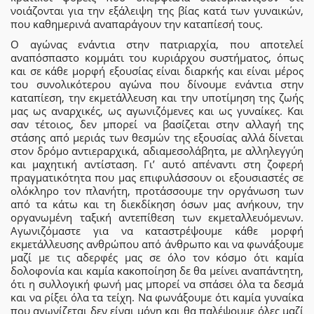
νοιάζονται για την εξάλειψη της βίας κατά των γυναικών,
που καθημερινά αναπαράγουν την καταπίεσή τους.
Ο αγώνας ενάντια στην πατριαρχία, που αποτελεί
αναπόσπαστο κομμάτι του κυριάρχου συστήματος, όπως
και σε κάθε μορφή εξουσίας είναι διαρκής και είναι μέρος
του συνολικότερου αγώνα που δίνουμε ενάντια στην
καταπίεση, την εκμετάλλευση και την υποτίμηση της ζωής
μας ως αναρχικές, ως αγωνιζόμενες και ως γυναίκες. Και
σαν τέτοιος, δεν μπορεί να βασίζεται στην αλλαγή της
στάσης από μεριάς των θεσμών της εξουσίας αλλά δίνεται
στον δρόμο αντιεραρχικά, αδιαμεσολάβητα, με αλληλεγγύη
και μαχητική αντίσταση. Γι’ αυτό απέναντι στη ζοφερή
πραγματικότητα που μας επιφυλάσσουν οι εξουσιαστές σε
ολόκληρο τον πλανήτη, προτάσσουμε την οργάνωση των
από τα κάτω και τη διεκδίκηση όσων μας ανήκουν, την
οργανωμένη ταξική αντεπίθεση των εκμεταλλευόμενων.
Αγωνιζόμαστε για να καταστρέψουμε κάθε μορφή
εκμετάλλευσης ανθρώπου από άνθρωπο και να φωνάξουμε
μαζί με τις αδερφές μας σε όλο τον κόσμο ότι καμία
δολοφονία και καμία κακοποίηση δε θα μείνει αναπάντητη,
ότι η συλλογική φωνή μας μπορεί να σπάσει όλα τα δεσμά
και να ρίξει όλα τα τείχη. Να φωνάξουμε ότι καμία γυναίκα
που αγωνίζεται δεν είναι μόνη και θα παλέψουμε όλες μαζί