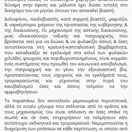
δύναμη στην έφεση και μάλιστα έχει δώσει εντολή στο
δικηγόρο του να μηνύει όποιον τον αποκαλεί βιαστή;
Δολοφόνοι, παιδοβιαστές, κατά συρροή βιαστές, μαφιόζοι
& ναρκέμποροι χαίρουν της προστασίας της κυβέρνησης &
της δικαιοσύνης. Οι μηχανισμοί της αστικής δικαιοσύνης,
μιας «δικαιοσύνης» ταξικής και πατριαρχικής, που
βρίσκεται εκεί για να διώκει & να φυλακίζει όσους & όσες
αντιστέκονται στη κρατική-καπιταλιστική βαρβαρότητα,
που καταδικάζει σε εγκλεισμό στα κελιά των φυλακών
χιλιάδες φτωχούς και περιθωριοποιημένους, είναι κομμάτι
ενός συστήματος που προωθεί τον κοινωνικό κανιβαλισμό,
την πατριαρχική και εν γένει την εξουσιαστική βία,
προστατεύοντας τους ισχυρούς και τα εγκλήματά τους,
τρομοκρατώντας και ρίχνοντας στην πυρά του
κανιβαλισμού όσες και όσους τολμούν να την
αμφισβητήσουν.
Τα παραπάνω δεν αποτελούν μεμονωμένα περιστατικά,
αλλά το ενιαίο μήνυμα που στέλνεται από το κράτος και
τους μηχανισμούς του είναι απέναντι σε όσες σπάνε τη
σιωπή και σε όσες επιχειρήσουν να τολμήσουν κάτι
αντίστοιχο: εκδικητικό και τρομοκρατικό. Νομιμοποιείται η
διαχείριση των μπάτσων σε κάθε περίπτωση, οι οποίοι από