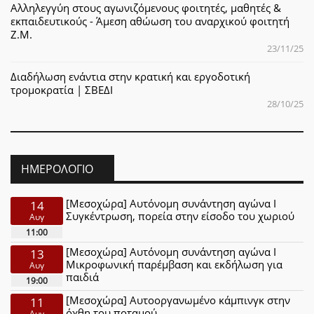
Αλληλεγγύη στους αγωνιζόμενους φοιτητές, μαθητές &
εκπαιδευτικούς - Άμεση αθώωση του αναρχικού φοιτητή
Ζ.Μ.
23/11/25
Διαδήλωση ενάντια στην κρατική και εργοδοτική
τρομοκρατία | ΣΒΕΔΙ
28/10/25
ΗΜΕΡΟΛΌΓΙΟ
[Μεσοχώρα] Αυτόνομη συνάντηση αγώνα Ι
14
Συγκέντρωση, πορεία στην είσοδο του χωριού
Αυγ
11:00
[Μεσοχώρα] Αυτόνομη συνάντηση αγώνα Ι
13
Μικροφωνική παρέμβαση και εκδήλωση για
Αυγ
παιδιά
19:00
[Μεσοχώρα] Αυτοοργανωμένο κάμπινγκ στην
11
όχθη του ποταμού
Αυγ