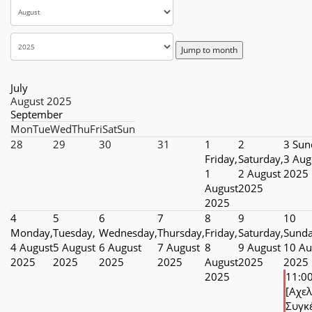
Jump to month
July
August 2025
September
Mon
Tue
Wed
Thu
Fri
Sat
Sun
28
29
30
31
1
2
3
Sun
Friday,
Saturday,
3 Aug
1
2 August
2025
August
2025
2025
4
5
6
7
8
9
10
Monday,
Tuesday,
Wednesday,
Thursday,
Friday,
Saturday,
Sunda
4 August
5 August
6 August
7 August
8
9 August
10 Au
2025
2025
2025
2025
August
2025
2025
2025
11:0
[Αχε
Συγκέ 