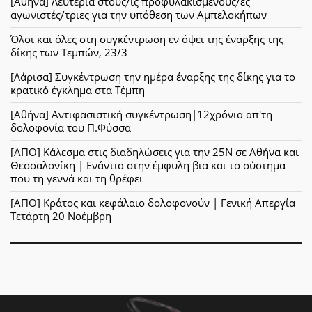
[Αθήνα] Λευτεριά στους/ις προφυλακισμένους/ες
αγωνιστές/τριες για την υπόθεση των Αμπελοκήπων
Όλοι και όλες στη συγκέντρωση εν όψει της έναρξης της
δίκης των Τεμπών, 23/3
[Λάρισα] Συγκέντρωση την ημέρα έναρξης της δίκης για το
κρατικό έγκλημα στα Τέμπη
[Αθήνα] Αντιφασιστική συγκέντρωση|12χρόνια απ'τη
δολοφονία του Π.Φύσσα
[ΑΠΟ] Κάλεσμα στις διαδηλώσεις για την 25Ν σε Αθήνα και
Θεσσαλονίκη | Ενάντια στην έμφυλη βια και το σύστημα
που τη γεννά και τη θρέφει
[ΑΠΟ] Κράτος και κεφάλαιο δολοφονούν | Γενική Απεργία
Τετάρτη 20 Νοέμβρη