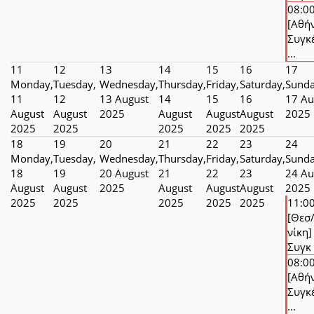
08:0
[Αθή
Συγκ
...
11
12
13
14
15
16
17
Monday,
Tuesday,
Wednesday,
Thursday,
Friday,
Saturday,
Sunda
11
12
13 August
14
15
16
17 Au
August
August
2025
August
August
August
2025
2025
2025
2025
2025
2025
18
19
20
21
22
23
24
Monday,
Tuesday,
Wednesday,
Thursday,
Friday,
Saturday,
Sunda
18
19
20 August
21
22
23
24 Au
August
August
2025
August
August
August
2025
2025
2025
2025
2025
2025
11:0
[Θεσ
νίκη]
Συγκ .
08:0
[Αθή
Συγκ
...