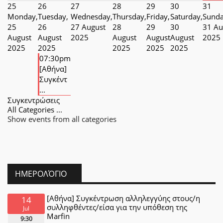
25
26
27
28
29
30
31
Monday,
Tuesday,
Wednesday,
Thursday,
Friday,
Saturday,
Sunda
25
26
27 August
28
29
30
31 Au
August
August
2025
August
August
August
2025
2025
2025
2025
2025
2025
07:30pm
[Αθήνα]
Συγκέντ
...
Συγκεντρώσεις
All Categories ...
Show events from all categories
ΗΜΕΡΟΛΌΓΙΟ
[Αθήνα] Συγκέντρωση αλληλεγγύης στους/η
14
συλληφθέντες/είσα για την υπόθεση της
Jul
Marfin
9:30