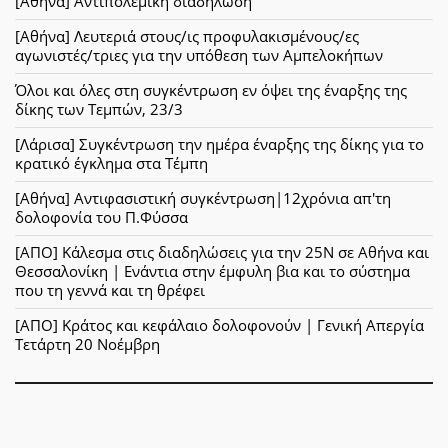
[Αθήνα] Αντιπολεμική διαδήλωση
[Αθήνα] Λευτεριά στους/ις προφυλακισμένους/ες
αγωνιστές/τριες για την υπόθεση των Αμπελοκήπων
Όλοι και όλες στη συγκέντρωση εν όψει της έναρξης της
δίκης των Τεμπών, 23/3
[Λάρισα] Συγκέντρωση την ημέρα έναρξης της δίκης για το
κρατικό έγκλημα στα Τέμπη
[Αθήνα] Αντιφασιστική συγκέντρωση|12χρόνια απ'τη
δολοφονία του Π.Φύσσα
[ΑΠΟ] Κάλεσμα στις διαδηλώσεις για την 25Ν σε Αθήνα και
Θεσσαλονίκη | Ενάντια στην έμφυλη βια και το σύστημα
που τη γεννά και τη θρέφει
[ΑΠΟ] Κράτος και κεφάλαιο δολοφονούν | Γενική Απεργία
Τετάρτη 20 Νοέμβρη