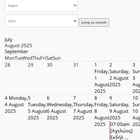
Jump to month
July
August 2025
September
Mon
Tue
Wed
Thu
Fri
Sat
Sun
28
29
30
31
1
2
3
Friday,
Saturday,
Sun
1
2 August
3
August
2025
Aug
2025
20
4
Monday,
5
6
7
8
9
10
4 August
Tuesday,
Wednesday,
Thursday,
Friday,
Saturday,
Sun
2025
5 August
6 August
7 August
8
9 August
10
2025
2025
2025
August
2025
Aug
2025
07:00am
20
[Αχελώος]
Εκδήλ ...