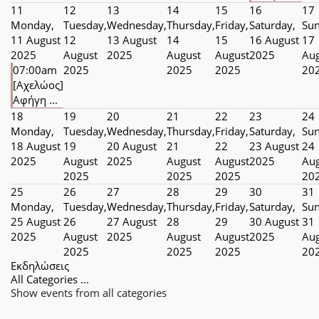
11
12
13
14
15
16
17
Monday,
Tuesday,
Wednesday,
Thursday,
Friday,
Saturday,
Sun
11 August
12
13 August
14
15
16 August
17
2025
August
2025
August
August
2025
Aug
07:00am
2025
2025
2025
20
[Αχελώος]
Αφήγη ...
18
19
20
21
22
23
24
Monday,
Tuesday,
Wednesday,
Thursday,
Friday,
Saturday,
Sun
18 August
19
20 August
21
22
23 August
24
2025
August
2025
August
August
2025
Aug
2025
2025
2025
20
25
26
27
28
29
30
31
Monday,
Tuesday,
Wednesday,
Thursday,
Friday,
Saturday,
Sun
25 August
26
27 August
28
29
30 August
31
2025
August
2025
August
August
2025
Aug
2025
2025
2025
20
Εκδηλώσεις
All Categories ...
Show events from all categories