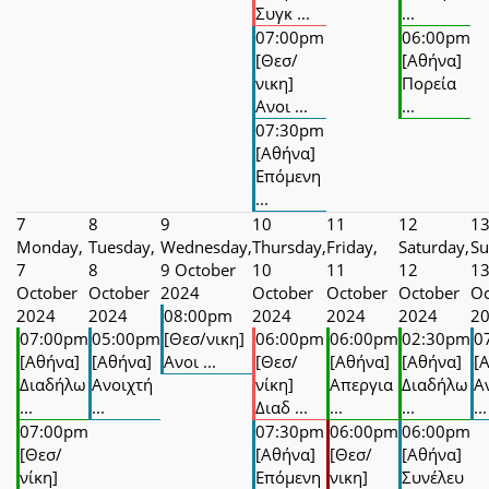
Συγκ ...
...
07:00pm
06:00pm
[Θεσ/
[Αθήνα]
νικη]
Πορεία
Ανοι ...
...
07:30pm
[Αθήνα]
Επόμενη
...
7
8
9
10
11
12
1
Monday,
Tuesday,
Wednesday,
Thursday,
Friday,
Saturday,
Su
7
8
9 October
10
11
12
1
October
October
2024
October
October
October
Oc
2024
2024
08:00pm
2024
2024
2024
2
07:00pm
05:00pm
[Θεσ/νικη]
06:00pm
06:00pm
02:30pm
0
[Αθήνα]
[Αθήνα]
Ανοι ...
[Θεσ/
[Αθήνα]
[Αθήνα]
[
Διαδήλω
Ανοιχτή
νίκη]
Απεργια
Διαδήλω
Α
...
...
Διαδ ...
...
...
...
07:00pm
07:30pm
06:00pm
06:00pm
[Θεσ/
[Αθήνα]
[Θεσ/
[Αθήνα]
νίκη]
Επόμενη
νικη]
Συνέλευ