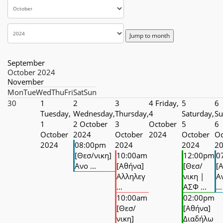
Jump to month
September
October 2024
November
Mon
Tue
Wed
Thu
Fri
Sat
Sun
30
1
2
3
4
Friday,
5
6
Tuesday,
Wednesday,
Thursday,
4
Saturday,
Su
1
2 October
3
October
5
6
October
2024
October
2024
October
Oc
2024
08:00pm
2024
2024
2
[Θεσ/νικη]
10:00am
12:00pm
0
Ανο ...
[Αθήνα]
[Θεσ/
[
Αλληλεγ
νικη |
Α
...
ΑΣΦ ...
...
10:00am
02:00pm
[Θεσ/
[Αθήνα]
νικη]
Διαδήλω