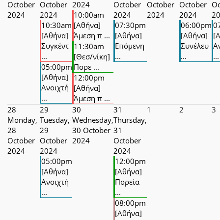
October
October
2024
October
October
October
Oc
2024
2024
10:00am
2024
2024
2024
2
10:30am
[Αθήνα]
07:30pm
06:00pm
0
[Αθήνα]
Άμεση π ...
[Αθήνα]
[Αθήνα]
[
Συγκέντ
Επόμενη
Συνέλευ
Α
11:30am
...
...
...
...
[Θεσ/νίκη]
05:00pm
Πορε ...
[Αθήνα]
12:00pm
Ανοιχτή
[Αθήνα]
...
Άμεση π ...
28
29
30
31
1
2
3
Monday,
Tuesday,
Wednesday,
Thursday,
28
29
30 October
31
October
October
2024
October
2024
2024
2024
05:00pm
12:00pm
[Αθήνα]
[Αθήνα]
Ανοιχτή
Πορεία
...
...
08:00pm
[Αθήνα]