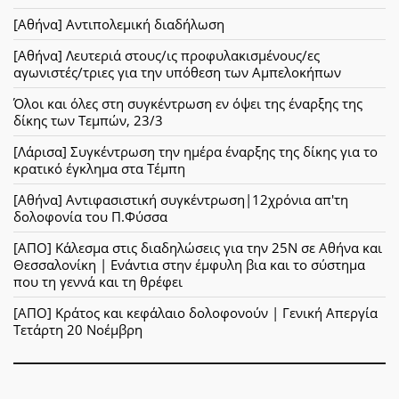
[Αθήνα] Αντιπολεμική διαδήλωση
[Αθήνα] Λευτεριά στους/ις προφυλακισμένους/ες
αγωνιστές/τριες για την υπόθεση των Αμπελοκήπων
Όλοι και όλες στη συγκέντρωση εν όψει της έναρξης της
δίκης των Τεμπών, 23/3
[Λάρισα] Συγκέντρωση την ημέρα έναρξης της δίκης για το
κρατικό έγκλημα στα Τέμπη
[Αθήνα] Αντιφασιστική συγκέντρωση|12χρόνια απ'τη
δολοφονία του Π.Φύσσα
[ΑΠΟ] Κάλεσμα στις διαδηλώσεις για την 25Ν σε Αθήνα και
Θεσσαλονίκη | Ενάντια στην έμφυλη βια και το σύστημα
που τη γεννά και τη θρέφει
[ΑΠΟ] Κράτος και κεφάλαιο δολοφονούν | Γενική Απεργία
Τετάρτη 20 Νοέμβρη