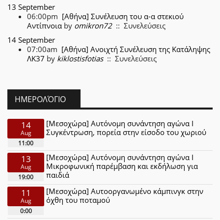
13 September
06:00pm
[Αθήνα] Συνέλευση του α-α στεκιού
Αντίπνοια
by
omikron72
:: Συνελεύσεις
14 September
07:00am
[Αθήνα] Ανοιχτή Συνέλευση της Κατάληψης
ΛΚ37
by
kiklostisfotias
:: Συνελεύσεις
ΗΜΕΡΟΛΌΓΙΟ
[Μεσοχώρα] Αυτόνομη συνάντηση αγώνα Ι
14
Συγκέντρωση, πορεία στην είσοδο του χωριού
Aug
11:00
[Μεσοχώρα] Αυτόνομη συνάντηση αγώνα Ι
13
Μικροφωνική παρέμβαση και εκδήλωση για
Aug
παιδιά
19:00
[Μεσοχώρα] Αυτοοργανωμένο κάμπινγκ στην
11
όχθη του ποταμού
Aug
0:00