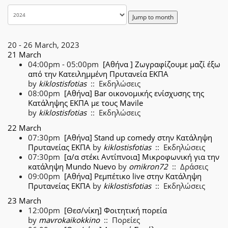
Jump to month
20 - 26 March, 2023
21 March
04:00pm - 05:00pm
[Αθήνα ] Ζωγραφίζουμε μαζί έξω
από την Κατειλημμένη Πρυτανεία ΕΚΠΑ
by
kiklostisfotias
:: Εκδηλώσεις
08:00pm
[Αθήνα] Bar οικονομικής ενίσχυσης της
Κατάληψης ΕΚΠΑ με τους Mavile
by
kiklostisfotias
:: Εκδηλώσεις
22 March
07:30pm
[Αθήνα] Stand up comedy στην Κατάληψη
Πρυτανείας ΕΚΠΑ
by
kiklostisfotias
:: Εκδηλώσεις
07:30pm
[α/α στέκι Αντίπνοια] Μικροφωνική για την
κατάληψη Mundo Nuevo
by
omikron72
:: Δράσεις
09:00pm
[Αθήνα] Ρεμπέτικο live στην Κατάληψη
Πρυτανείας ΕΚΠΑ
by
kiklostisfotias
:: Εκδηλώσεις
23 March
12:00pm
[Θεσ/νίκη] Φοιτητική πορεία
by
mavrokaikokkino
:: Πορείες