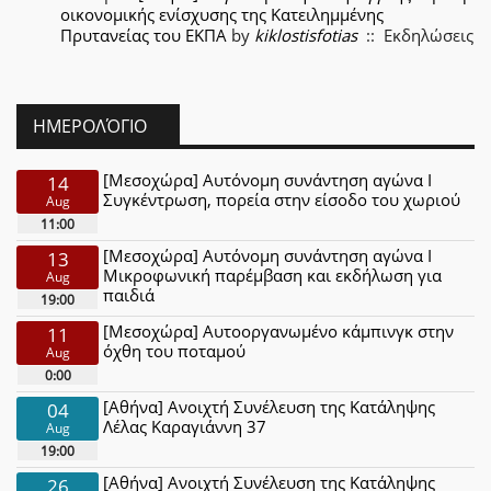
οικονομικής ενίσχυσης της Κατειλημμένης
Πρυτανείας του ΕΚΠΑ
by
kiklostisfotias
:: Εκδηλώσεις
ΗΜΕΡΟΛΌΓΙΟ
[Μεσοχώρα] Αυτόνομη συνάντηση αγώνα Ι
14
Συγκέντρωση, πορεία στην είσοδο του χωριού
Aug
11:00
[Μεσοχώρα] Αυτόνομη συνάντηση αγώνα Ι
13
Μικροφωνική παρέμβαση και εκδήλωση για
Aug
παιδιά
19:00
[Μεσοχώρα] Αυτοοργανωμένο κάμπινγκ στην
11
όχθη του ποταμού
Aug
0:00
[Αθήνα] Ανοιχτή Συνέλευση της Κατάληψης
04
Λέλας Καραγιάννη 37
Aug
19:00
[Αθήνα] Ανοιχτή Συνέλευση της Κατάληψης
26