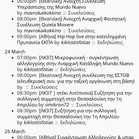
06:00pm
[Θεσ/νίκη] Ανοιχτή Συνέλευση
Υπεράσπισης της Mundo Nuevo
by
mavrokaikokkino
:: Συνελεύσεις
08:00pm
[Θεσ/νίκη] Ανοιχτή Αναρχική Φοιτητική
Συνέλευση Quieta Movere
by
mavrokaikokkino
:: Συνελεύσεις
09:00pm
[Αθήνα] Hip Hop live στην κατειλημμένη
Πρυτανεία ΕΚΠΑ
by
kiklostisfotias
:: Εκδηλώσεις
24 March
07:00pm
[ΛΚ37] Μικροφωνική - συγκέντρωση
αλληλεγγύης στην Αναρχική Κατάληψη Mundo Nuevo
by
kiklostisfotias
:: Εκδηλώσεις
08:00pm
[Θεσ/νικη] Ανοιχτή συνέλευση της ΕΣΤΟΒ
(ελευθεριακή συν. για την ταξική οργάνωση στη βάση)
by
:: Συνελεύσεις
08:30pm
[ΛΚ37 | στέκι Αντίπνοια] Συζήτηση για την
συλλογική συμμετοχή στην Θεσσαλονίκη την 1η
Απριλίου
by
omikron72
:: Συνελεύσεις
08:30pm
[ΛΚ37] Συζήτηση για την συλλογική
συμμετοχή στην Θεσσαλονίκη την 1η Απριλίου
by
kiklostisfotias
:: Εκδηλώσεις
26 March
06:00pm
[Αθήνα] Συγκέντρωση Αλληλεγγύης & μπαρ