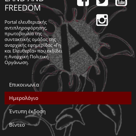
FREEDOM
Portal ελευθεριακής
αντιπληροφόρησης,
πρωτοβουλία της
συντακτικής ομάδας της
αναρχικής εφημερίδας «Γη
και Ελευθερία» που εκδίδει
η
Αναρχική Πολιτική
Οργάνωση
.
Επικοινωνία
Ημερολόγιο
Έντυπη έκδοση
Βίντεο