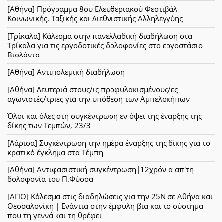
[Αθήνα] Πρόγραμμα 8ου Ελευθεριακού Φεστιβάλ
Κοινωνικής, Ταξικής και Διεθνιστικής Αλληλεγγύης
[Τρίκαλα] Κάλεσμα στην πανελλαδική διαδήλωση στα
Τρίκαλα για τις εργοδοτικές δολοφονίες στο εργοστάσιο
Βιολάντα
[Αθήνα] Αντιπολεμική διαδήλωση
[Αθήνα] Λευτεριά στους/ις προφυλακισμένους/ες
αγωνιστές/τριες για την υπόθεση των Αμπελοκήπων
Όλοι και όλες στη συγκέντρωση εν όψει της έναρξης της
δίκης των Τεμπών, 23/3
[Λάρισα] Συγκέντρωση την ημέρα έναρξης της δίκης για το
κρατικό έγκλημα στα Τέμπη
[Αθήνα] Αντιφασιστική συγκέντρωση|12χρόνια απ'τη
δολοφονία του Π.Φύσσα
[ΑΠΟ] Κάλεσμα στις διαδηλώσεις για την 25Ν σε Αθήνα και
Θεσσαλονίκη | Ενάντια στην έμφυλη βια και το σύστημα
που τη γεννά και τη θρέφει