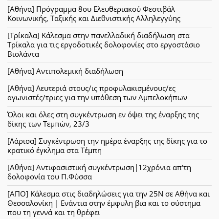
[Αθήνα] Πρόγραμμα 8ου Ελευθεριακού Φεστιβάλ
Κοινωνικής, Ταξικής και Διεθνιστικής Αλληλεγγύης
[Τρίκαλα] Κάλεσμα στην πανελλαδική διαδήλωση στα
Τρίκαλα για τις εργοδοτικές δολοφονίες στο εργοστάσιο
Βιολάντα
[Αθήνα] Αντιπολεμική διαδήλωση
[Αθήνα] Λευτεριά στους/ις προφυλακισμένους/ες
αγωνιστές/τριες για την υπόθεση των Αμπελοκήπων
Όλοι και όλες στη συγκέντρωση εν όψει της έναρξης της
δίκης των Τεμπών, 23/3
[Λάρισα] Συγκέντρωση την ημέρα έναρξης της δίκης για το
κρατικό έγκλημα στα Τέμπη
[Αθήνα] Αντιφασιστική συγκέντρωση|12χρόνια απ'τη
δολοφονία του Π.Φύσσα
[ΑΠΟ] Κάλεσμα στις διαδηλώσεις για την 25Ν σε Αθήνα και
Θεσσαλονίκη | Ενάντια στην έμφυλη βια και το σύστημα
που τη γεννά και τη θρέφει