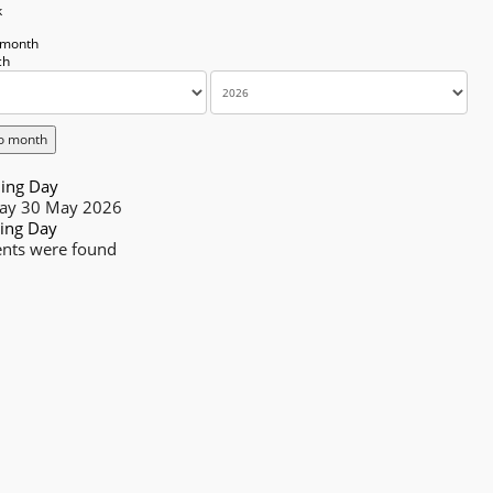
k
 month
o month
ing Day
day 30 May 2026
ing Day
nts were found