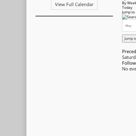
By Wee
View Full Calendar
Today
Jump to
Jump t
Preced
Satur
Follow
No eve