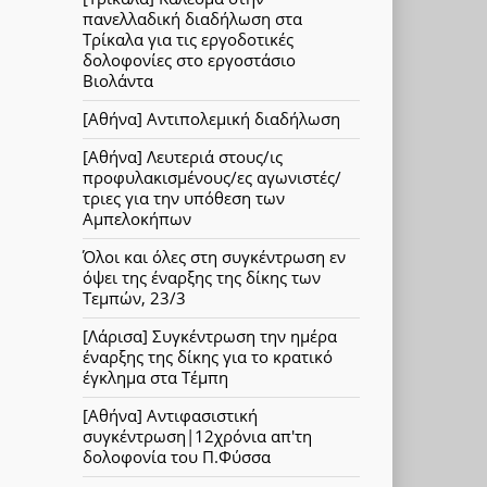
πανελλαδική διαδήλωση στα
Τρίκαλα για τις εργοδοτικές
δολοφονίες στο εργοστάσιο
Βιολάντα
[Αθήνα] Αντιπολεμική διαδήλωση
[Αθήνα] Λευτεριά στους/ις
προφυλακισμένους/ες αγωνιστές/
τριες για την υπόθεση των
Αμπελοκήπων
Όλοι και όλες στη συγκέντρωση εν
όψει της έναρξης της δίκης των
Τεμπών, 23/3
[Λάρισα] Συγκέντρωση την ημέρα
έναρξης της δίκης για το κρατικό
έγκλημα στα Τέμπη
[Αθήνα] Αντιφασιστική
συγκέντρωση|12χρόνια απ'τη
δολοφονία του Π.Φύσσα