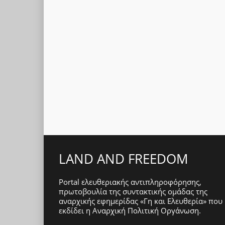
LAND AND FREEDOM
Portal ελευθεριακής αντιπληροφόρησης,
πρωτοβουλία της συντακτικής ομάδας της
αναρχικής εφημερίδας «Γη και Ελευθερία» που
εκδίδει η
Αναρχική Πολιτική Οργάνωση
.