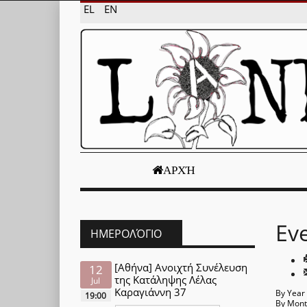
EL
EN
ΑΡΧΉ
Ev
ΗΜΕΡΟΛΌΓΙΟ
[Αθήνα] Ανοιχτή Συνέλευση
12
της Κατάληψης Λέλας
Jul
Καραγιάννη 37
By Year
19:00
By Mon