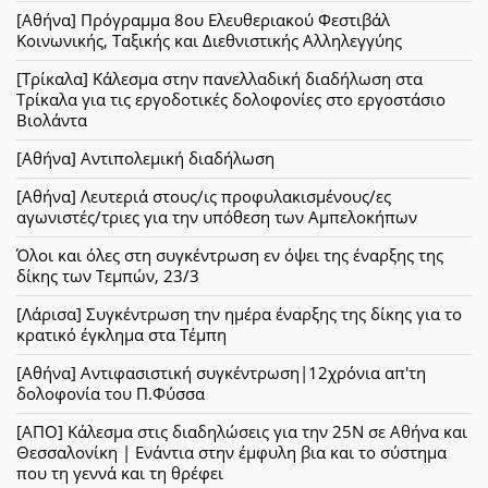
[Αθήνα] Πρόγραμμα 8ου Ελευθεριακού Φεστιβάλ
Κοινωνικής, Ταξικής και Διεθνιστικής Αλληλεγγύης
[Τρίκαλα] Κάλεσμα στην πανελλαδική διαδήλωση στα
Τρίκαλα για τις εργοδοτικές δολοφονίες στο εργοστάσιο
Βιολάντα
[Αθήνα] Αντιπολεμική διαδήλωση
[Αθήνα] Λευτεριά στους/ις προφυλακισμένους/ες
αγωνιστές/τριες για την υπόθεση των Αμπελοκήπων
Όλοι και όλες στη συγκέντρωση εν όψει της έναρξης της
δίκης των Τεμπών, 23/3
[Λάρισα] Συγκέντρωση την ημέρα έναρξης της δίκης για το
κρατικό έγκλημα στα Τέμπη
[Αθήνα] Αντιφασιστική συγκέντρωση|12χρόνια απ'τη
δολοφονία του Π.Φύσσα
[ΑΠΟ] Κάλεσμα στις διαδηλώσεις για την 25Ν σε Αθήνα και
Θεσσαλονίκη | Ενάντια στην έμφυλη βια και το σύστημα
που τη γεννά και τη θρέφει