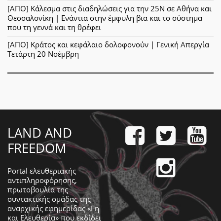
[ΑΠΟ] Κάλεσμα στις διαδηλώσεις για την 25Ν σε Αθήνα και
Θεσσαλονίκη | Ενάντια στην έμφυλη βια και το σύστημα
που τη γεννά και τη θρέφει
[ΑΠΟ] Κράτος και κεφάλαιο δολοφονούν | Γενική Απεργία
Τετάρτη 20 Νοέμβρη
LAND AND
FREEDOM
Portal ελευθεριακής
αντιπληροφόρησης,
πρωτοβουλία της
συντακτικής ομάδας της
αναρχικής εφημερίδας «Γη
και Ελευθερία» που εκδίδει