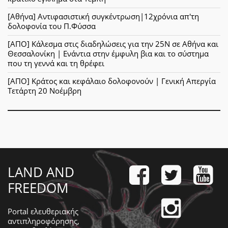
[Αθήνα] Αντιφασιστική συγκέντρωση|12χρόνια απ'τη
δολοφονία του Π.Φύσσα
[ΑΠΟ] Κάλεσμα στις διαδηλώσεις για την 25Ν σε Αθήνα και
Θεσσαλονίκη | Ενάντια στην έμφυλη βια και το σύστημα
που τη γεννά και τη θρέφει
[ΑΠΟ] Κράτος και κεφάλαιο δολοφονούν | Γενική Απεργία
Τετάρτη 20 Νοέμβρη
LAND AND
FREEDOM
Portal ελευθεριακής
αντιπληροφόρησης,