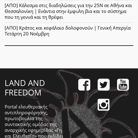
[ΑΠΟ] Κάλεσμα στις διαδηλώσεις για την 25Ν σε Αθήνα και
Θεσσαλονίκη | Ενάντια στην έμφυλη βια και το σύστημα
που τη γεννά και τη θρέφει
[ΑΠΟ] Κράτος και κεφάλαιο δολοφονούν | Γενική Απεργία
Τετάρτη 20 Νοέμβρη
LAND AND
FREEDOM
Portal ελευθεριακής
αντιπληροφόρησης,
πρωτοβουλία της
συντακτικής ομάδας της
αναρχικής εφημερίδας «Γη
και Ελευθερία» που εκδίδει