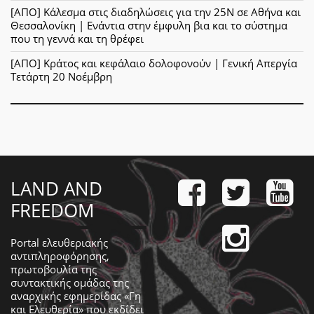
[ΑΠΟ] Κάλεσμα στις διαδηλώσεις για την 25Ν σε Αθήνα και
Θεσσαλονίκη | Ενάντια στην έμφυλη βια και το σύστημα
που τη γεννά και τη θρέφει
[ΑΠΟ] Κράτος και κεφάλαιο δολοφονούν | Γενική Απεργία
Τετάρτη 20 Νοέμβρη
LAND AND
FREEDOM
Portal ελευθεριακής
αντιπληροφόρησης,
πρωτοβουλία της
συντακτικής ομάδας της
αναρχικής εφημερίδας «Γη
και Ελευθερία» που εκδίδει