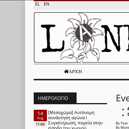
EL
EN
ΑΡΧΉ
Ev
ΗΜΕΡΟΛΌΓΙΟ
[Μεσοχώρα] Αυτόνομη
14
συνάντηση αγώνα Ι
Aug
Συγκέντρωση, πορεία στην
By Year
11:00
είσοδο του χωριού
By Mon