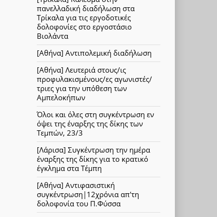
πανελλαδική διαδήλωση στα
Τρίκαλα για τις εργοδοτικές
δολοφονίες στο εργοστάσιο
Βιολάντα
[Αθήνα] Αντιπολεμική διαδήλωση
[Αθήνα] Λευτεριά στους/ις
προφυλακισμένους/ες αγωνιστές/
τριες για την υπόθεση των
Αμπελοκήπων
Όλοι και όλες στη συγκέντρωση εν
όψει της έναρξης της δίκης των
Τεμπών, 23/3
[Λάρισα] Συγκέντρωση την ημέρα
έναρξης της δίκης για το κρατικό
έγκλημα στα Τέμπη
[Αθήνα] Αντιφασιστική
συγκέντρωση|12χρόνια απ'τη
δολοφονία του Π.Φύσσα