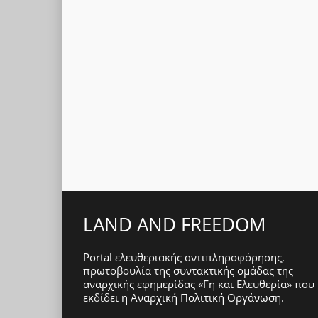
LAND AND FREEDOM
Portal ελευθεριακής αντιπληροφόρησης,
πρωτοβουλία της συντακτικής ομάδας της
αναρχικής εφημερίδας «Γη και Ελευθερία» που
εκδίδει η
Αναρχική Πολιτική Οργάνωση
.