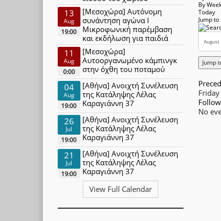
By Wee
[Μεσοχώρα] Αυτόνομη
13
Today
συνάντηση αγώνα Ι
Jump to
Aug
Μικροφωνική παρέμβαση
19:00
και εκδήλωση για παιδιά
[Μεσοχώρα]
11
Αυτοοργανωμένο κάμπινγκ
Aug
Jump t
στην όχθη του ποταμού
0:00
Preced
[Αθήνα] Ανοιχτή Συνέλευση
04
Friday
της Κατάληψης Λέλας
Aug
Follow
Καραγιάννη 37
19:00
No eve
[Αθήνα] Ανοιχτή Συνέλευση
26
της Κατάληψης Λέλας
Jul
Καραγιάννη 37
19:00
[Αθήνα] Ανοιχτή Συνέλευση
21
της Κατάληψης Λέλας
Jul
Καραγιάννη 37
19:00
View Full Calendar