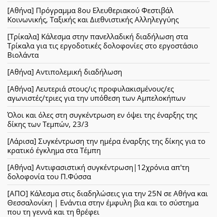
[Αθήνα] Πρόγραμμα 8ου Ελευθεριακού Φεστιβάλ
Κοινωνικής, Ταξικής και Διεθνιστικής Αλληλεγγύης
[Τρίκαλα] Κάλεσμα στην πανελλαδική διαδήλωση στα
Τρίκαλα για τις εργοδοτικές δολοφονίες στο εργοστάσιο
Βιολάντα
[Αθήνα] Αντιπολεμική διαδήλωση
[Αθήνα] Λευτεριά στους/ις προφυλακισμένους/ες
αγωνιστές/τριες για την υπόθεση των Αμπελοκήπων
Όλοι και όλες στη συγκέντρωση εν όψει της έναρξης της
δίκης των Τεμπών, 23/3
[Λάρισα] Συγκέντρωση την ημέρα έναρξης της δίκης για το
κρατικό έγκλημα στα Τέμπη
[Αθήνα] Αντιφασιστική συγκέντρωση|12χρόνια απ'τη
δολοφονία του Π.Φύσσα
[ΑΠΟ] Κάλεσμα στις διαδηλώσεις για την 25Ν σε Αθήνα και
Θεσσαλονίκη | Ενάντια στην έμφυλη βια και το σύστημα
που τη γεννά και τη θρέφει