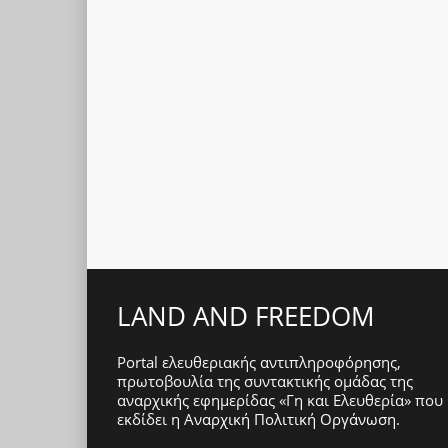
LAND AND FREEDOM
Portal ελευθεριακής αντιπληροφόρησης,
πρωτοβουλία της συντακτικής ομάδας της
αναρχικής εφημερίδας «Γη και Ελευθερία» που
εκδίδει η
Αναρχική Πολιτική Οργάνωση
.