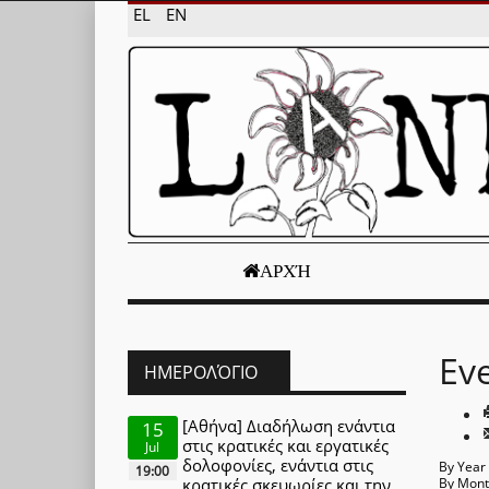
EL
EN
ΑΡΧΉ
Ev
ΗΜΕΡΟΛΌΓΙΟ
[Αθήνα] Διαδήλωση ενάντια
15
στις κρατικές και εργατικές
Jul
δολοφονίες, ενάντια στις
By Year
19:00
κρατικές σκευωρίες και την
By Mon