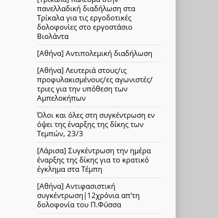
πανελλαδική διαδήλωση στα
Τρίκαλα για τις εργοδοτικές
δολοφονίες στο εργοστάσιο
Βιολάντα
[Αθήνα] Αντιπολεμική διαδήλωση
[Αθήνα] Λευτεριά στους/ις
προφυλακισμένους/ες αγωνιστές/
τριες για την υπόθεση των
Αμπελοκήπων
Όλοι και όλες στη συγκέντρωση εν
όψει της έναρξης της δίκης των
Τεμπών, 23/3
[Λάρισα] Συγκέντρωση την ημέρα
έναρξης της δίκης για το κρατικό
έγκλημα στα Τέμπη
[Αθήνα] Αντιφασιστική
συγκέντρωση|12χρόνια απ'τη
δολοφονία του Π.Φύσσα