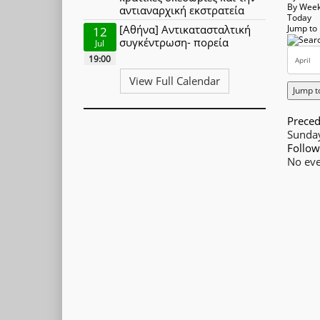
By Wee
αντιαναρχική εκστρατεία
Today
[Αθήνα] Αντικατασταλτική
Jump to
12
συγκέντρωση- πορεία
Jul
19:00
View Full Calendar
Jump t
Preced
Sunday
Follow
No eve