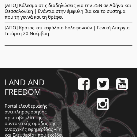
[ΑΠΟ] Κάλεσμα στις διαδηλώσεις για την 25Ν σε Αθήνα και
Θεσσαλονίκη | Ενάντια στην έμφυλη βια και το σύστημα
που τη γεννά και τη θρέφει
[ΑΠΟ] Κράτος και κεφάλαιο δολοφονούν | Γενική Απεργία
Τετάρτη 20 Νοέμβρη
LAND AND
FREEDOM
Portal ελευθεριακής
αντιπληροφόρησης,
πρωτοβουλία της
συντακτικής ομάδας της
αναρχικής εφημερίδας «Γη
και Ελευθερία» που εκδίδει