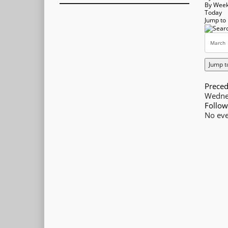
By Wee
Today
Jump to
Jump t
Preced
Wedne
Follow
No eve