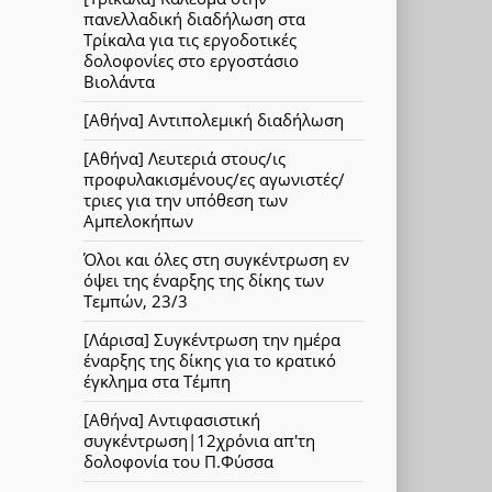
πανελλαδική διαδήλωση στα
Τρίκαλα για τις εργοδοτικές
δολοφονίες στο εργοστάσιο
Βιολάντα
[Αθήνα] Αντιπολεμική διαδήλωση
[Αθήνα] Λευτεριά στους/ις
προφυλακισμένους/ες αγωνιστές/
τριες για την υπόθεση των
Αμπελοκήπων
Όλοι και όλες στη συγκέντρωση εν
όψει της έναρξης της δίκης των
Τεμπών, 23/3
[Λάρισα] Συγκέντρωση την ημέρα
έναρξης της δίκης για το κρατικό
έγκλημα στα Τέμπη
[Αθήνα] Αντιφασιστική
συγκέντρωση|12χρόνια απ'τη
δολοφονία του Π.Φύσσα