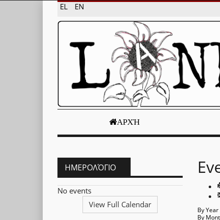
EL
EN
ΑΡΧΉ
Ev
ΗΜΕΡΟΛΌΓΙΟ
No events
View Full Calendar
By Year
By Mon