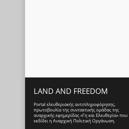
LAND AND FREEDOM
Portal ελευθεριακής αντιπληροφόρησης,
πρωτοβουλία της συντακτικής ομάδας της
αναρχικής εφημερίδας «Γη και Ελευθερία» που
εκδίδει η
Αναρχική Πολιτική Οργάνωση
.