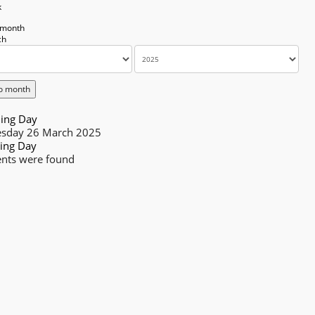
k
 month
o month
ing Day
sday 26 March 2025
ing Day
nts were found