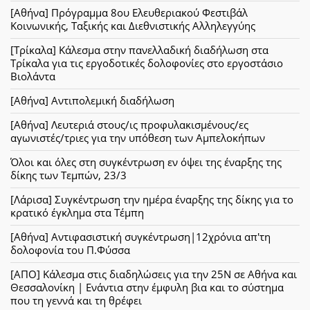
[Αθήνα] Πρόγραμμα 8ου Ελευθεριακού Φεστιβάλ
Κοινωνικής, Ταξικής και Διεθνιστικής Αλληλεγγύης
[Τρίκαλα] Κάλεσμα στην πανελλαδική διαδήλωση στα
Τρίκαλα για τις εργοδοτικές δολοφονίες στο εργοστάσιο
Βιολάντα
[Αθήνα] Αντιπολεμική διαδήλωση
[Αθήνα] Λευτεριά στους/ις προφυλακισμένους/ες
αγωνιστές/τριες για την υπόθεση των Αμπελοκήπων
Όλοι και όλες στη συγκέντρωση εν όψει της έναρξης της
δίκης των Τεμπών, 23/3
[Λάρισα] Συγκέντρωση την ημέρα έναρξης της δίκης για το
κρατικό έγκλημα στα Τέμπη
[Αθήνα] Αντιφασιστική συγκέντρωση|12χρόνια απ'τη
δολοφονία του Π.Φύσσα
[ΑΠΟ] Κάλεσμα στις διαδηλώσεις για την 25Ν σε Αθήνα και
Θεσσαλονίκη | Ενάντια στην έμφυλη βια και το σύστημα
που τη γεννά και τη θρέφει