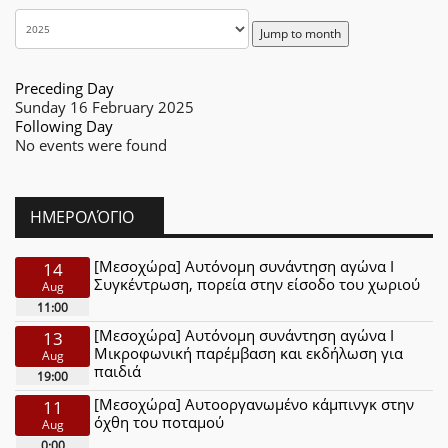
Jump to month
Preceding Day
Sunday 16 February 2025
Following Day
No events were found
ΗΜΕΡΟΛΌΓΙΟ
[Μεσοχώρα] Αυτόνομη συνάντηση αγώνα Ι
14
Συγκέντρωση, πορεία στην είσοδο του χωριού
Aug
11:00
[Μεσοχώρα] Αυτόνομη συνάντηση αγώνα Ι
13
Μικροφωνική παρέμβαση και εκδήλωση για
Aug
παιδιά
19:00
[Μεσοχώρα] Αυτοοργανωμένο κάμπινγκ στην
11
όχθη του ποταμού
Aug
0:00