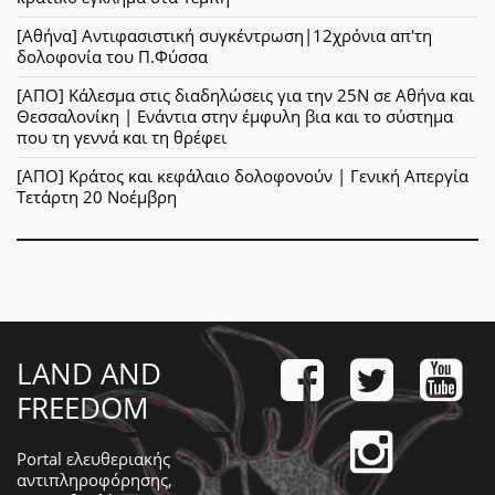
[Αθήνα] Αντιφασιστική συγκέντρωση|12χρόνια απ'τη
δολοφονία του Π.Φύσσα
[ΑΠΟ] Κάλεσμα στις διαδηλώσεις για την 25Ν σε Αθήνα και
Θεσσαλονίκη | Ενάντια στην έμφυλη βια και το σύστημα
που τη γεννά και τη θρέφει
[ΑΠΟ] Κράτος και κεφάλαιο δολοφονούν | Γενική Απεργία
Τετάρτη 20 Νοέμβρη
LAND AND
FREEDOM
Portal ελευθεριακής
αντιπληροφόρησης,