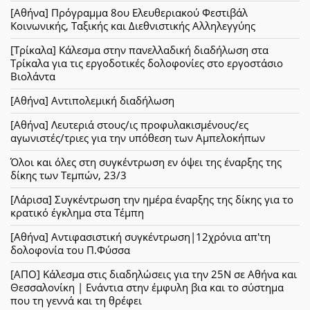
[Αθήνα] Πρόγραμμα 8ου Ελευθεριακού Φεστιβάλ
Κοινωνικής, Ταξικής και Διεθνιστικής Αλληλεγγύης
[Τρίκαλα] Κάλεσμα στην πανελλαδική διαδήλωση στα
Τρίκαλα για τις εργοδοτικές δολοφονίες στο εργοστάσιο
Βιολάντα
[Αθήνα] Αντιπολεμική διαδήλωση
[Αθήνα] Λευτεριά στους/ις προφυλακισμένους/ες
αγωνιστές/τριες για την υπόθεση των Αμπελοκήπων
Όλοι και όλες στη συγκέντρωση εν όψει της έναρξης της
δίκης των Τεμπών, 23/3
[Λάρισα] Συγκέντρωση την ημέρα έναρξης της δίκης για το
κρατικό έγκλημα στα Τέμπη
[Αθήνα] Αντιφασιστική συγκέντρωση|12χρόνια απ'τη
δολοφονία του Π.Φύσσα
[ΑΠΟ] Κάλεσμα στις διαδηλώσεις για την 25Ν σε Αθήνα και
Θεσσαλονίκη | Ενάντια στην έμφυλη βια και το σύστημα
που τη γεννά και τη θρέφει