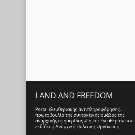
LAND AND FREEDOM
Portal ελευθεριακής αντιπληροφόρησης,
πρωτοβουλία της συντακτικής ομάδας της
αναρχικής εφημερίδας «Γη και Ελευθερία» που
εκδίδει η
Αναρχική Πολιτική Οργάνωση
.