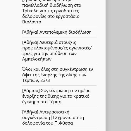
πανελλαδική διαδήλωση στα
Τρίκαλα για τις εργοδοτικές
δολοφονίες στο εργοστάσιο
Βιολάντα
[Αθήνα] Αντιπολεμική διαδήλωση
[Αθήνα] Λευτεριά στους/ις
προφυλακισμένους/ες αγωνιστές/
τριες για την υπόθεση των
Αμπελοκήπων
Όλοι και όλες στη συγκέντρωση εν
όψει της έναρξης της δίκης των
Τεμπών, 23/3
[Λάρισα] Συγκέντρωση την ημέρα
έναρξης της δίκης για το κρατικό
έγκλημα στα Τέμπη
[Αθήνα] Αντιφασιστική
συγκέντρωση|12χρόνια απ'τη
δολοφονία του Π.Φύσσα