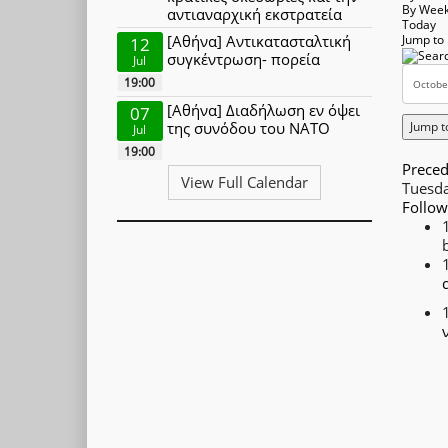
By Wee
αντιαναρχική εκστρατεία
Today
[Αθήνα] Αντικατασταλτική
Jump to
12
συγκέντρωση- πορεία
Jul
19:00
[Αθήνα] Διαδήλωση εν όψει
07
Jump t
της συνόδου του ΝΑΤΟ
Jul
19:00
Preced
View Full Calendar
Tuesd
Follow