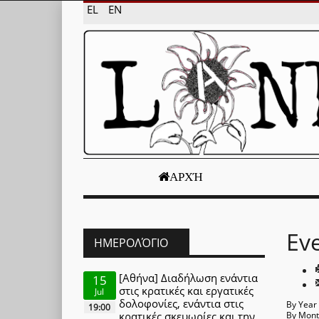
EL
EN
ΑΡΧΉ
Ev
ΗΜΕΡΟΛΌΓΙΟ
[Αθήνα] Διαδήλωση ενάντια
15
στις κρατικές και εργατικές
Jul
δολοφονίες, ενάντια στις
By Year
19:00
κρατικές σκευωρίες και την
By Mon