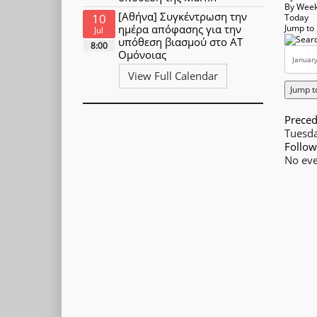
By Wee
[Αθήνα] Συγκέντρωση την
10
Today
ημέρα απόφασης για την
Jump to
Jul
υπόθεση βιασμού στο ΑΤ
8:00
Ομόνοιας
View Full Calendar
Jump t
Preced
Tuesda
Follow
No eve