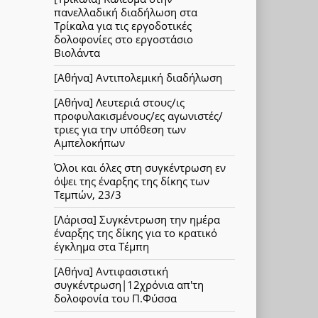
πανελλαδική διαδήλωση στα
Τρίκαλα για τις εργοδοτικές
δολοφονίες στο εργοστάσιο
Βιολάντα
[Αθήνα] Αντιπολεμική διαδήλωση
[Αθήνα] Λευτεριά στους/ις
προφυλακισμένους/ες αγωνιστές/
τριες για την υπόθεση των
Αμπελοκήπων
Όλοι και όλες στη συγκέντρωση εν
όψει της έναρξης της δίκης των
Τεμπών, 23/3
[Λάρισα] Συγκέντρωση την ημέρα
έναρξης της δίκης για το κρατικό
έγκλημα στα Τέμπη
[Αθήνα] Αντιφασιστική
συγκέντρωση|12χρόνια απ'τη
δολοφονία του Π.Φύσσα