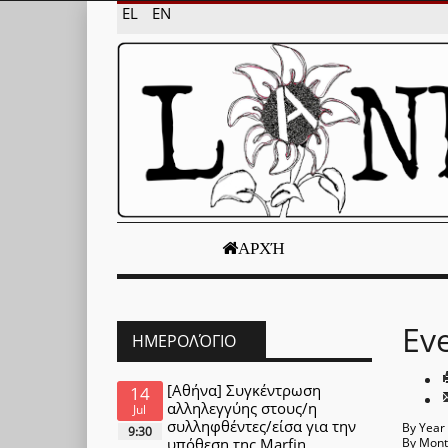
EL
EN
ΑΡΧΉ
Ev
ΗΜΕΡΟΛΌΓΙΟ
[Αθήνα] Συγκέντρωση
14
αλληλεγγύης στους/η
Jul
συλληφθέντες/είσα για την
By Year
9:30
υπόθεση της Marfin
By Mon