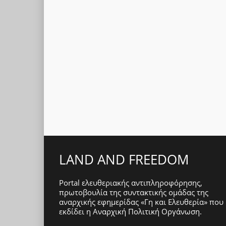
LAND AND FREEDOM
Portal ελευθεριακής αντιπληροφόρησης,
πρωτοβουλία της συντακτικής ομάδας της
αναρχικής εφημερίδας «Γη και Ελευθερία» που
εκδίδει η
Αναρχική Πολιτική Οργάνωση
.