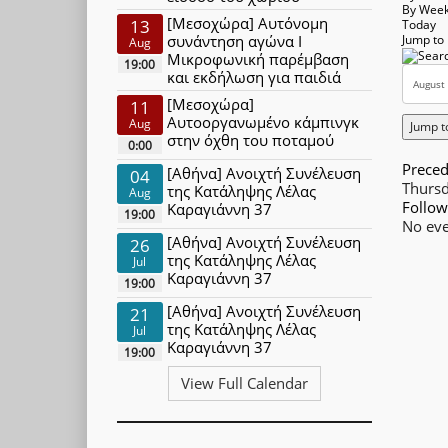
By Wee
[Μεσοχώρα] Αυτόνομη
13
Today
συνάντηση αγώνα Ι
Jump to
Aug
Μικροφωνική παρέμβαση
19:00
και εκδήλωση για παιδιά
[Μεσοχώρα]
11
Αυτοοργανωμένο κάμπινγκ
Aug
Jump t
στην όχθη του ποταμού
0:00
Preced
[Αθήνα] Ανοιχτή Συνέλευση
04
Thurs
της Κατάληψης Λέλας
Aug
Follow
Καραγιάννη 37
19:00
No eve
[Αθήνα] Ανοιχτή Συνέλευση
26
της Κατάληψης Λέλας
Jul
Καραγιάννη 37
19:00
[Αθήνα] Ανοιχτή Συνέλευση
21
της Κατάληψης Λέλας
Jul
Καραγιάννη 37
19:00
View Full Calendar