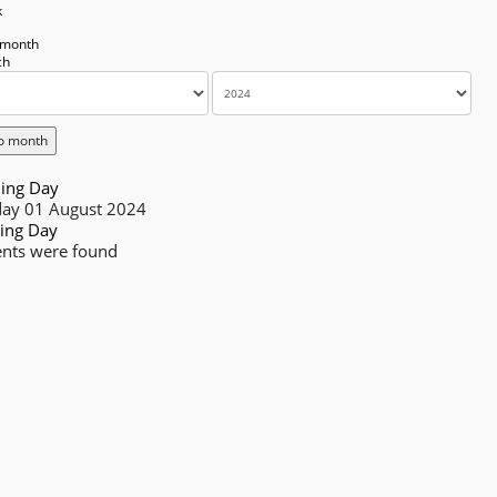
k
 month
o month
ing Day
day 01 August 2024
ing Day
nts were found