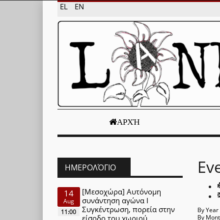
EL
EN
ΑΡΧΉ
Ev
ΗΜΕΡΟΛΌΓΙΟ
[Μεσοχώρα] Αυτόνομη
14
συνάντηση αγώνα Ι
Aug
Συγκέντρωση, πορεία στην
By Year
11:00
είσοδο του χωριού
By Mon