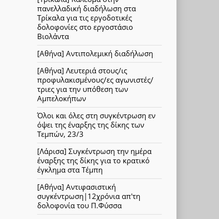
πανελλαδική διαδήλωση στα
Τρίκαλα για τις εργοδοτικές
δολοφονίες στο εργοστάσιο
Βιολάντα
[Αθήνα] Αντιπολεμική διαδήλωση
[Αθήνα] Λευτεριά στους/ις
προφυλακισμένους/ες αγωνιστές/
τριες για την υπόθεση των
Αμπελοκήπων
Όλοι και όλες στη συγκέντρωση εν
όψει της έναρξης της δίκης των
Τεμπών, 23/3
[Λάρισα] Συγκέντρωση την ημέρα
έναρξης της δίκης για το κρατικό
έγκλημα στα Τέμπη
[Αθήνα] Αντιφασιστική
συγκέντρωση|12χρόνια απ'τη
δολοφονία του Π.Φύσσα