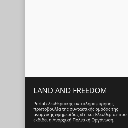
LAND AND FREEDOM
Portal ελευθεριακής αντιπληροφόρησης,
πρωτοβουλία της συντακτικής ομάδας της
αναρχικής εφημερίδας «Γη και Ελευθερία» που
εκδίδει η
Αναρχική Πολιτική Οργάνωση
.