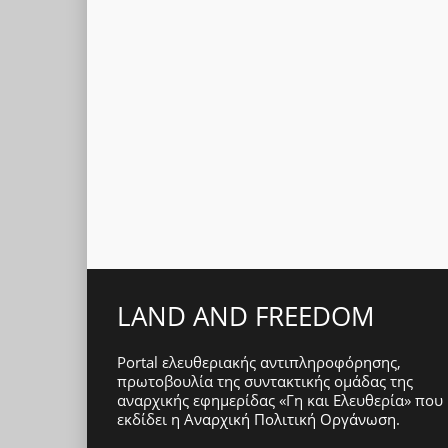
LAND AND FREEDOM
Portal ελευθεριακής αντιπληροφόρησης,
πρωτοβουλία της συντακτικής ομάδας της
αναρχικής εφημερίδας «Γη και Ελευθερία» που
εκδίδει η
Αναρχική Πολιτική Οργάνωση
.