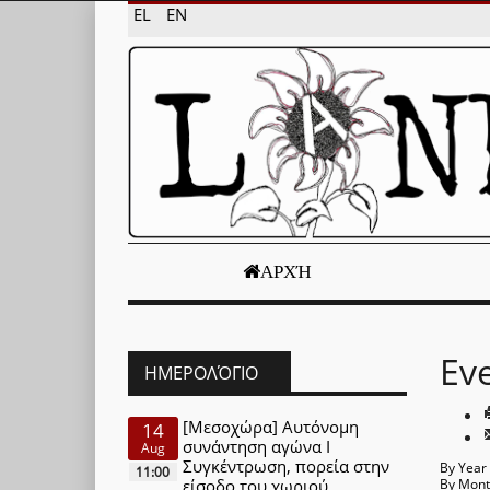
EL
EN
ΑΡΧΉ
Ev
ΗΜΕΡΟΛΌΓΙΟ
[Μεσοχώρα] Αυτόνομη
14
συνάντηση αγώνα Ι
Aug
Συγκέντρωση, πορεία στην
By Year
11:00
είσοδο του χωριού
By Mon