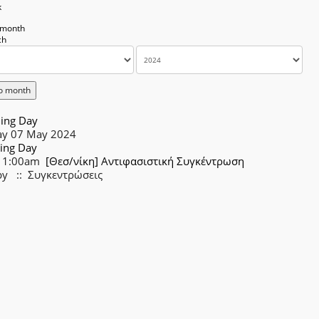
k
 month
o month
ing Day
ay 07 May 2024
ing Day
11:00am
[Θεσ/νίκη] Αντιφασιστική Συγκέντρωση
by
:: Συγκεντρώσεις