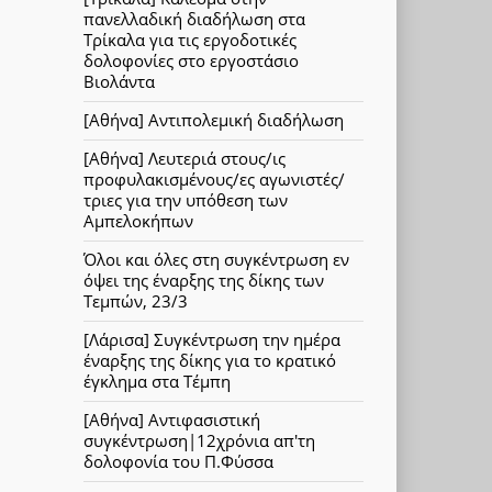
πανελλαδική διαδήλωση στα
Τρίκαλα για τις εργοδοτικές
δολοφονίες στο εργοστάσιο
Βιολάντα
[Αθήνα] Αντιπολεμική διαδήλωση
[Αθήνα] Λευτεριά στους/ις
προφυλακισμένους/ες αγωνιστές/
τριες για την υπόθεση των
Αμπελοκήπων
Όλοι και όλες στη συγκέντρωση εν
όψει της έναρξης της δίκης των
Τεμπών, 23/3
[Λάρισα] Συγκέντρωση την ημέρα
έναρξης της δίκης για το κρατικό
έγκλημα στα Τέμπη
[Αθήνα] Αντιφασιστική
συγκέντρωση|12χρόνια απ'τη
δολοφονία του Π.Φύσσα