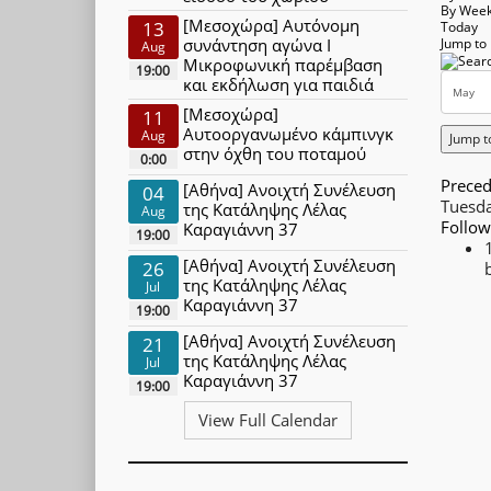
By Wee
[Μεσοχώρα] Αυτόνομη
13
Today
συνάντηση αγώνα Ι
Jump to
Aug
Μικροφωνική παρέμβαση
19:00
και εκδήλωση για παιδιά
[Μεσοχώρα]
11
Αυτοοργανωμένο κάμπινγκ
Aug
Jump t
στην όχθη του ποταμού
0:00
Preced
[Αθήνα] Ανοιχτή Συνέλευση
04
Tuesd
της Κατάληψης Λέλας
Aug
Follow
Καραγιάννη 37
19:00
[Αθήνα] Ανοιχτή Συνέλευση
26
της Κατάληψης Λέλας
Jul
Καραγιάννη 37
19:00
[Αθήνα] Ανοιχτή Συνέλευση
21
της Κατάληψης Λέλας
Jul
Καραγιάννη 37
19:00
View Full Calendar