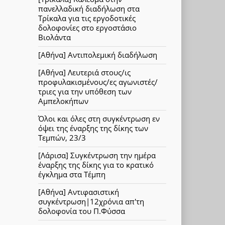
πανελλαδική διαδήλωση στα
Τρίκαλα για τις εργοδοτικές
δολοφονίες στο εργοστάσιο
Βιολάντα
[Αθήνα] Αντιπολεμική διαδήλωση
[Αθήνα] Λευτεριά στους/ις
προφυλακισμένους/ες αγωνιστές/
τριες για την υπόθεση των
Αμπελοκήπων
Όλοι και όλες στη συγκέντρωση εν
όψει της έναρξης της δίκης των
Τεμπών, 23/3
[Λάρισα] Συγκέντρωση την ημέρα
έναρξης της δίκης για το κρατικό
έγκλημα στα Τέμπη
[Αθήνα] Αντιφασιστική
συγκέντρωση|12χρόνια απ'τη
δολοφονία του Π.Φύσσα