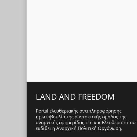
LAND AND FREEDOM
Portal ελευθεριακής αντιπληροφόρησης,
πρωτοβουλία της συντακτικής ομάδας της
αναρχικής εφημερίδας «Γη και Ελευθερία» που
εκδίδει η
Αναρχική Πολιτική Οργάνωση
.