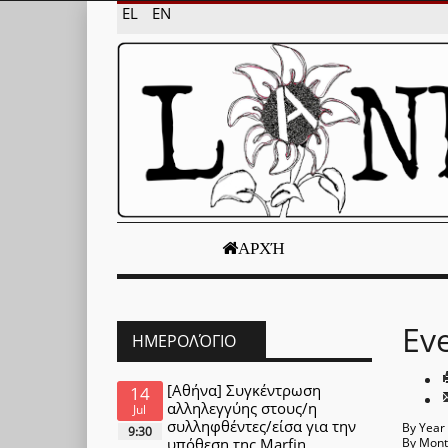
EL
EN
ΑΡΧΉ
Ev
ΗΜΕΡΟΛΌΓΙΟ
[Αθήνα] Συγκέντρωση
14
αλληλεγγύης στους/η
Jul
συλληφθέντες/είσα για την
By Year
9:30
υπόθεση της Marfin
By Mon