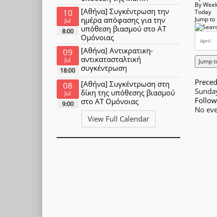
By Wee
[Αθήνα] Συγκέντρωση την
10
Today
ημέρα απόφασης για την
Jump to
Jul
υπόθεση βιασμού στο ΑΤ
8:00
Ομόνοιας
[Αθήνα] Αντικρατικη-
09
αντικατασταλτική
Jul
Jump t
συγκέντρωση
18:00
Preced
[Αθήνα] Συγκέντρωση στη
08
Sunday
δίκη της υπόθεσης βιασμού
Jul
Follow
στο ΑΤ Ομόνοιας
9:00
No eve
View Full Calendar