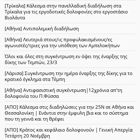
[Τρίκαλα] Κάλεσμα στην πανελλαδική διαδήλωση στα
Τρίκαλα για τις εργοδοτικές δολοφονίες στο εργοστάσιο
Βιολάντα
[Αθήνα] Αντιπολεμική διαδήλωση
[Αθήνα] Λευτεριά στους/ις προφυλακισμένους/ες
αγωνιστές/τριες για την υπόθεση των Αμπελοκήπων
Όλοι και όλες στη συγκέντρωση εν όψει της έναρξης της
δίκης των Τεμπών, 23/3
[Λάρισα] Συγκέντρωση την ημέρα έναρξης της δίκης για το
κρατικό έγκλημα στα Τέμπη
[Αθήνα] Αντιφασιστική συγκέντρωση|12χρόνια απ'τη
δολοφονία του Π.Φύσσα
[ΑΠΟ] Κάλεσμα στις διαδηλώσεις για την 25Ν σε Αθήνα και
Θεσσαλονίκη | Ενάντια στην έμφυλη βια και το σύστημα
που τη γεννά και τη θρέφει
[ΑΠΟ] Κράτος και κεφάλαιο δολοφονούν | Γενική Απεργία
Τετάρτη 20 Νοέμβρη