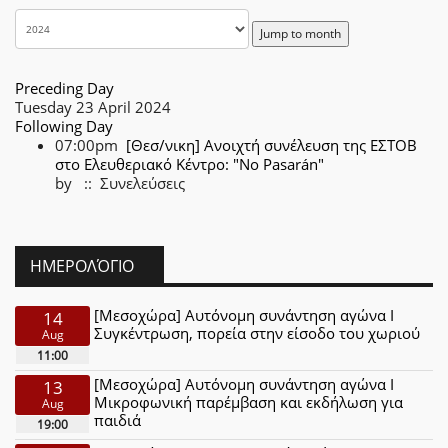
Jump to month
Preceding Day
Tuesday 23 April 2024
Following Day
07:00pm
[Θεσ/νικη] Ανοιχτή συνέλευση της ΕΣΤΟΒ
στο Ελευθεριακό Κέντρο: "No Pasarán"
by
:: Συνελεύσεις
ΗΜΕΡΟΛΌΓΙΟ
[Μεσοχώρα] Αυτόνομη συνάντηση αγώνα Ι
14
Συγκέντρωση, πορεία στην είσοδο του χωριού
Aug
11:00
[Μεσοχώρα] Αυτόνομη συνάντηση αγώνα Ι
13
Μικροφωνική παρέμβαση και εκδήλωση για
Aug
παιδιά
19:00