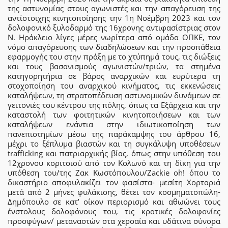
της αστυνομίας στους αγωνιστές και την απαγόρευση της
αντίστοιχης κινητοποίησης την 1η Νοέμβρη 2023 και τον
δολοφονικό ξυλοδαρμό της 16χρονης αντιφασίστριας στον
Ν. Ηράκλειο λίγες μέρες νωρίτερα από ομάδα ΟΠΚΕ, τον
νόμο απαγόρευσης των διαδηλώσεων και την προσπάθεια
εφαρμογής του στην πράξη με το χτύπημά τους, τις διώξεις
και τους βασανισμούς αγωνιστών/τριών, τα στημένα
κατηγορητήρια σε βάρος αναρχικών και ευρύτερα τη
στοχοποίηση του αναρχικού κινήματος, τις εκκενώσεις
καταλήψεων, τη στρατοπέδευση αστυνομικών δυνάμεων σε
γειτονιές του κέντρου της πόλης, όπως τα Εξάρχεια και την
καταστολή των φοιτητικών κινητοποιήσεων και των
καταλήψεων ενάντια στην ιδιωτικοποίηση των
πανεπιστημίων μέσω της παράκαμψης του άρθρου 16,
μέχρι το ξέπλυμα βιαστών και τη συγκάλυψη υποθέσεων
trafficking και πατριαρχικής βίας, όπως στην υπόθεση του
12χρονου κοριτσιού από τον Κολωνό και τη δίκη για την
υπόθεση του/της Ζακ Κωστόπουλου/Zackie oh! όπου το
δικαστήριο αποφυλακίζει τον φασίστα- μεσίτη Χορταριά
μετά από 2 μήνες φυλάκισης, θέτει τον κοσμηματοπώλη-
Δημόπουλο σε κατ’ οίκον περιορισμό και αθωώνει τους
ένστολους δολοφόνους του, τις κρατικές δολοφονίες
προσφύγων/ μεταναστών στα χερσαία και υδάτινα σύνορα