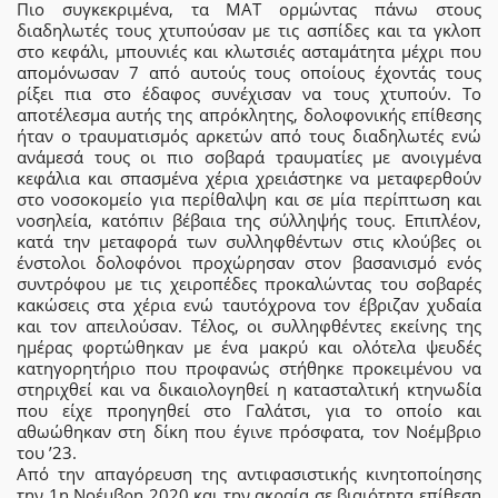
Πιο συγκεκριμένα, τα ΜΑΤ ορμώντας πάνω στους
διαδηλωτές τους χτυπούσαν με τις ασπίδες και τα γκλοπ
στο κεφάλι, μπουνιές και κλωτσιές ασταμάτητα μέχρι που
απομόνωσαν 7 από αυτούς τους οποίους έχοντάς τους
ρίξει πια στο έδαφος συνέχισαν να τους χτυπούν. Το
αποτέλεσμα αυτής της απρόκλητης, δολοφονικής επίθεσης
ήταν ο τραυματισμός αρκετών από τους διαδηλωτές ενώ
ανάμεσά τους οι πιο σοβαρά τραυματίες με ανοιγμένα
κεφάλια και σπασμένα χέρια χρειάστηκε να μεταφερθούν
στο νοσοκομείο για περίθαλψη και σε μία περίπτωση και
νοσηλεία, κατόπιν βέβαια της σύλληψής τους. Επιπλέον,
κατά την μεταφορά των συλληφθέντων στις κλούβες οι
ένστολοι δολοφόνοι προχώρησαν στον βασανισμό ενός
συντρόφου με τις χειροπέδες προκαλώντας του σοβαρές
κακώσεις στα χέρια ενώ ταυτόχρονα τον έβριζαν χυδαία
και τον απειλούσαν. Τέλος, οι συλληφθέντες εκείνης της
ημέρας φορτώθηκαν με ένα μακρύ και ολότελα ψευδές
κατηγορητήριο που προφανώς στήθηκε προκειμένου να
στηριχθεί και να δικαιολογηθεί η κατασταλτική κτηνωδία
που είχε προηγηθεί στο Γαλάτσι, για το οποίο και
αθωώθηκαν στη δίκη που έγινε πρόσφατα, τον Νοέμβριο
του ’23.
Από την απαγόρευση της αντιφασιστικής κινητοποίησης
την 1η Νοέμβρη 2020 και την ακραία σε βιαιότητα επίθεση