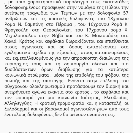
, με ποιο χαρακτηριστικό παράδειγμα τους εκατοντάδες
δολοφονημένους πρόσφυγες στην ναυάγιο της Πύλου, την
ανείπωτη τραγωδία των Τεμπών με την δολοφονία 57
ανθρώπων και τις κρατικές δολοφονίες του 18χρονου
Ρομά Ν. Σαμπάνη στο Πέραμα , του 16χρονου Ρομά Κ.
Φραγκούλη στη Θεσσαλονίκη, του 17χρονου ρομά Χ.
Μιχαλόπουλου στην Θήβα και του Κ. Μανιουδάκη στα
Χανιά. Κράτος και κεφάλαιο θωρακίζονται και επιτίθενται
στους αγωνιστές και σε όσους αντιστέκονται στα
εγκληματικά σχέδια της εξουσίας , στους καταπιεσμένους
και εκμεταλλευομένους για την απρόσκοπτη διαιώνιση της
κυριαρχίας τους και τη δημιουργία ολοένα και πιο
δυσβάστακτων όρων διαβίωσης για τα κατώτερα
κοινωνικά στρώματα , μέσω της επιβολής του φόβου, της
σιωπής και της υποταγής. Ενάντια στην επέλαση του
σύγχρονου ολοκληρωτισμού προτάσσουμε τον διαρκή και
ανειρήνευτο αγώνα εναντία στο κράτος , το κεφάλαιο και
τον φασισμό για μια κοινωνία Ισότητας, Ελευθερίας,
Αλληλεγγύης. Η κρατική τρομοκρατία και η καταστολή, οι
ξυλοδαρμοί και οι βασανισμοί αγωνιστών/-ριών από τους
ένστολους δολοφόνους δεν θα μείνουν αναπάντητες.