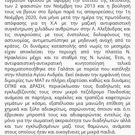
ταγμάτων εφόδου με αφορμή την επέτειο της εκτέλεσης
των 2 φασιστών τον Νοέμβρη του 2013 και η βούλησή
τους να βγουν στο δρόμο παρά τις απαγορεύσεις την 1η
Νοέμβρη 2020, ένα μήνα μετά την ημέρα της πρωτόδικης
απόφασης για τη Χ.Α με την μαζική αντιφασιστική
συγκέντρωση χιλιάδων ανθρώπων στην Λ. Αλεξάνδρας και
τις συγκρούσεις με τους ένστολους δολοφόνους της
αστυνομίας, αντιμετωπίστηκε με μηδενική ανοχή από το
κράτος. Οι δυνάμεις καταστολής από νωρίς το μεσημέρι
είχαν αποκλείσει την περιοχή από την πλατεία Ν.
Ηρακλείου μέχρι και το σταθμό της Ν. Ιωνίας. Έτσι, η
αντιφασιστική-αντικρατική κινητοποίηση τελικά
πραγματοποιήθηκε στο Γαλάτσι με πορεία που κατέληξε
στην πλατεία Αγίου Ανδρέα. Εκεί έκαναν την εμφάνισή τους
διμοιρίες των ΜΑΤ εν πλήρει εξαρτύσει καθώς και δυνάμεις
ΟΠΚΕ και ΔΡΑΣΗ, περικύκλωσαν τους διαδηλωτές και
εγκλωβίζοντάς τους στον μικρό πεζόδρομο Πανδοσίας
ανάμεσα σε παρτέρια, καρέκλες και τραπέζια καφετεριών
γεμάτων με κόσμο, εξαπέλυσαν μια μανιώδη επίθεση με
χημικά και ξύλο αδιακρίτως, σαρώνοντας όποιον και ό,τι
έβρισκαν μπροστά τους και αδιαφορώντας εντελώς όχι
μόνο για την σωματική ακεραιότητα των διαδηλωτών αλλά
και των εγκλωβισμένων μαζί τους θαμώνων, ανάμεσα
στους οποίους ήταν και οικογένειες με μικρά παιδιά.