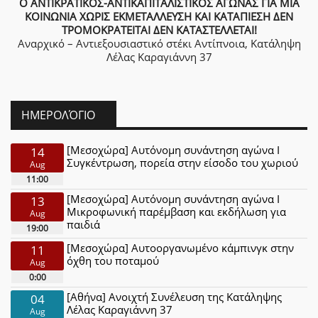
Ο ΑΝΤΙΚΡΑΤΙΚΟΣ-ΑΝΤΙΚΑΠΙΤΑΛΙΣΤΙΚΟΣ ΑΓΩΝΑΣ ΓΙΑ ΜΙΑ
ΚΟΙΝΩΝΙΑ ΧΩΡΙΣ ΕΚΜΕΤΑΛΛΕΥΣΗ ΚΑΙ ΚΑΤΑΠΙΕΣΗ ΔΕΝ
ΤΡΟΜΟΚΡΑΤΕΙΤΑΙ ΔΕΝ ΚΑΤΑΣΤΕΛΛΕΤΑΙ!
Αναρχικό – Αντιεξουσιαστικό στέκι Αντίπνοια, Κατάληψη
Λέλας Καραγιάννη 37
ΗΜΕΡΟΛΌΓΙΟ
[Μεσοχώρα] Αυτόνομη συνάντηση αγώνα Ι
14
Συγκέντρωση, πορεία στην είσοδο του χωριού
Aug
11:00
[Μεσοχώρα] Αυτόνομη συνάντηση αγώνα Ι
13
Μικροφωνική παρέμβαση και εκδήλωση για
Aug
παιδιά
19:00
[Μεσοχώρα] Αυτοοργανωμένο κάμπινγκ στην
11
όχθη του ποταμού
Aug
0:00
[Αθήνα] Ανοιχτή Συνέλευση της Κατάληψης
04
Λέλας Καραγιάννη 37
Aug