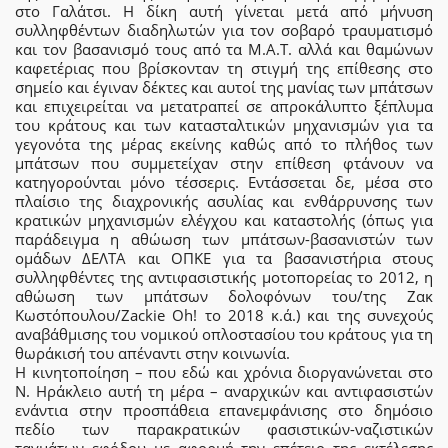
στο Γαλάτσι. Η δίκη αυτή γίνεται μετά από μήνυση
συλληφθέντων διαδηλωτών για τον σοβαρό τραυματισμό
και τον βασανισμό τους από τα Μ.Α.Τ. αλλά και θαμώνων
καφετέριας που βρίσκονταν τη στιγμή της επίθεσης στο
σημείο και έγιναν δέκτες και αυτοί της μανίας των μπάτσων
και επιχειρείται να μετατραπεί σε απροκάλυπτο ξέπλυμα
του κράτους και των κατασταλτικών μηχανισμών για τα
γεγονότα της μέρας εκείνης καθώς από το πλήθος των
μπάτσων που συμμετείχαν στην επίθεση φτάνουν να
κατηγορούνται μόνο τέσσερις. Εντάσσεται δε, μέσα στο
πλαίσιο της διαχρονικής ασυλίας και ενθάρρυνσης των
κρατικών μηχανισμών ελέγχου και καταστολής (όπως για
παράδειγμα η αθώωση των μπάτσων-βασανιστών των
ομάδων ΔΕΛΤΑ και ΟΠΚΕ για τα βασανιστήρια στους
συλληφθέντες της αντιφασιστικής μοτοπορείας το 2012, η
αθώωση των μπάτσων δολοφόνων του/της Ζακ
Κωστόπουλου/Ζackie Οh! το 2018 κ.ά.) και της συνεχούς
αναβάθμισης του νομικού οπλοστασίου του κράτους για τη
θωράκισή του απέναντι στην κοινωνία.
Η κινητοποίηση – που εδώ και χρόνια διοργανώνεται στο
Ν. Ηράκλειο αυτή τη μέρα – αναρχικών και αντιφασιστών
ενάντια στην προσπάθεια επανεμφάνισης στο δημόσιο
πεδίο των παρακρατικών φασιστικών-ναζιστικών