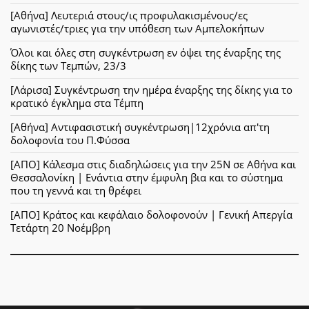
[Αθήνα] Λευτεριά στους/ις προφυλακισμένους/ες
αγωνιστές/τριες για την υπόθεση των Αμπελοκήπων
Όλοι και όλες στη συγκέντρωση εν όψει της έναρξης της
δίκης των Τεμπών, 23/3
[Λάρισα] Συγκέντρωση την ημέρα έναρξης της δίκης για το
κρατικό έγκλημα στα Τέμπη
[Αθήνα] Αντιφασιστική συγκέντρωση|12χρόνια απ'τη
δολοφονία του Π.Φύσσα
[ΑΠΟ] Κάλεσμα στις διαδηλώσεις για την 25Ν σε Αθήνα και
Θεσσαλονίκη | Ενάντια στην έμφυλη βια και το σύστημα
που τη γεννά και τη θρέφει
[ΑΠΟ] Κράτος και κεφάλαιο δολοφονούν | Γενική Απεργία
Τετάρτη 20 Νοέμβρη