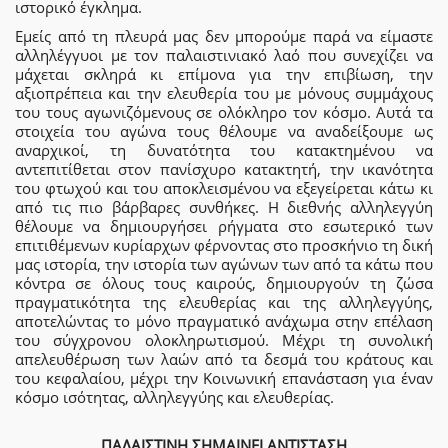
ιστορικό έγκλημα.
Εμείς από τη πλευρά μας δεν μπορούμε παρά να είμαστε
αλληλέγγυοι με τον παλαιστινιακό λαό που συνεχίζει να
μάχεται σκληρά κι επίμονα για την επιβίωση, την
αξιοπρέπεια και την ελευθερία του με μόνους συμμάχους
του τους αγωνιζόμενους σε ολόκληρο τον κόσμο. Αυτά τα
στοιχεία του αγώνα τους θέλουμε να αναδείξουμε ως
αναρχικοί, τη δυνατότητα του κατακτημένου να
αντεπιτίθεται στον πανίσχυρο κατακτητή, την ικανότητα
του φτωχού και του αποκλεισμένου να εξεγείρεται κάτω κι
από τις πιο βάρβαρες συνθήκες. Η διεθνής αλληλεγγύη
θέλουμε να δημιουργήσει ρήγματα στο εσωτερικό των
επιτιθέμενων κυρίαρχων φέρνοντας στο προσκήνιο τη δική
μας ιστορία, την ιστορία των αγώνων των από τα κάτω που
κόντρα σε όλους τους καιρούς, δημιουργούν τη ζώσα
πραγματικότητα της ελευθερίας και της αλληλεγγύης,
αποτελώντας το μόνο πραγματικό ανάχωμα στην επέλαση
του σύγχρονου ολοκληρωτισμού. Μέχρι τη συνολική
απελευθέρωση των λαών από τα δεσμά του κράτους και
του κεφαλαίου, μέχρι την Κοινωνική επανάσταση για έναν
κόσμο ισότητας, αλληλεγγύης και ελευθερίας.
ΠΑΛΑΙΣΤΙΝΗ ΣΗΜΑΙΝΕΙ ΑΝΤΙΣΤΑΣΗ