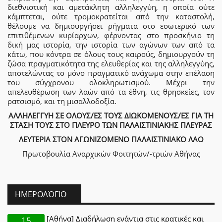
διεθνιστική και αμετάκλητη αλληλεγγύη, η οποία ούτε
κάμπτεται, ούτε τρομοκρατείται από την καταστολή,
θέλουμε να δημιουργήσει ρήγματα στο εσωτερικό των
επιτιθέμενων κυρίαρχων, φέρνοντας στο προσκήνιο τη
δική μας ιστορία, την ιστορία των αγώνων των από τα
κάτω, που κόντρα σε όλους τους καιρούς, δημιουργούν τη
ζώσα πραγματικότητα της ελευθερίας και της αλληλεγγύης,
αποτελώντας το μόνο πραγματικό ανάχωμα στην επέλαση
του σύγχρονου ολοκληρωτισμού. Μέχρι την
απελευθέρωση των λαών από τα έθνη, τις θρησκείες, τον
ρατσισμό, και τη μισαλλοδοξία.
ΑΛΛΗΛΕΓΓΥΗ ΣΕ ΟΛΟΥΣ/ΕΣ ΤΟΥΣ ΔΙΩΚΟΜΕΝΟΥΣ/ΕΣ ΓΙΑ ΤΗ
ΣΤΑΣΗ ΤΟΥΣ ΣΤΟ ΠΛΕΥΡΟ ΤΩΝ ΠΑΛΑΙΣΤΙΝΙΑΚΗΣ ΠΛΕΥΡΑΣ
ΛΕΥΤΕΡΙΑ ΣΤΟΝ ΑΓΩΝΙΖΟΜΕΝΟ ΠΑΛΑΙΣΤΙΝΙΑΚΟ ΛΑΟ
Πρωτοβουλία Αναρχικών Φοιτητών/-τριών Αθήνας
ΗΜΕΡΟΛΌΓΙΟ
[Αθήνα] Διαδήλωση ενάντια στις κρατικές και
15