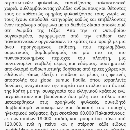
στρατιωτικών φυλακίων, εποικίζοντας παλαιστινιακά
χωριά, συλλαμβάνοντας χιλιάδες ανθρώπους και θέτοντας
τους σε καθεστώς ομηρίας φυλακίζοντας τους χωρίς να
τους έχουν αποδοθεί κατηγορίες καθώς και επιβάλλοντας
έναν παράνομο σύμφωνα με το διεθνές δίκαιο αποκλεισμό
στη Λωρίδα της Γάζας. Από την 7η Οκτωβρίου
συγκεκριμένα, αφορμώμενο από την επίθεση των
παλαιστινιακών οργανώσεων, το κράτος του Ισραήλ με μια
άνευ προηγουμένου επίθεση, που περιλαμβάνει
σαρωτικούς βομβαρδισμούς σε μία πιο τις πιο
πυκνοκατοικημένες περιοχές του πλανήτη, μια
συντονισμένη εισβολή αέρως και εδάφους, συστηματικό
αποκλεισμό ανθρωπιστικής βοήθειας από τρίτες χώρες και
εθελοντές -όπως έδειξε η επίθεση σε μέρος της φετινής
αποστολής του global sumud flotilla, όπου ισραηλινές
δυνάμεις αναχαίτισαν την πορεία του στόλου στα δυτικά
της Κρήτη με την συνεργασία του ελληνικού κράτους ενώ
αιχμαλώτισαν και βασάνισαν δυο μέλη του στόλου που
μεταφέρθηκαν στις Ισραηλινές φυλακές, συνειδητό
βομβαρδισμό νοσοκομείων και διακοπή του παροχής
ηλεκτρικού ρεύματος, έχει σκοτώσει 60.000 Παλαιστίνιους,
εκ των οποίων 18.000 παιδιά, και τραυματίσει πάνω από
120.000, ενώ η πείνα και η στέρηση κάθε είδους
περίθαλψης αποτελεί την πραγματικότητα για το σύνολο