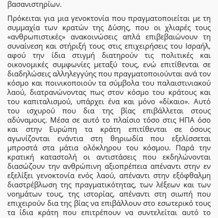
βασανιστηρίων.
Πρόκειται για μια γενοκτονία που πραγματοποιείται με τη
συμμαχία των κρατών της Δύσης, που οι χλιαρές τους
«ανθρωπιστικές» ανακοινώσεις απλά επιβεβαιώνουν τη
συναίνεση και στήριξή τους στις επιχειρήσεις του Ισραήλ,
αφού την ίδια στιγμή διατηρούν τις πολιτικές και
οικονομικές συμφωνίες μεταξύ τους, ενώ επιτίθενται σε
διαδηλώσεις αλληλεγγύης που πραγματοποιούνται ανά τον
κόσμο και ποινικοποιούν τα σύμβολα του παλαιστινιακού
λαού, διατρανώνοντας πως στον κόσμο του κράτους και
του καπιταλισμού, υπάρχει ένα και μόνο «δίκαιο». Αυτό
του ισχυρού που δια της βίας επιβάλλεται στους
αδύναμους. Μέσα σε αυτό το πλαίσιο τόσο στις ΗΠΑ όσο
και στην Ευρώπη τα κράτη επιτίθενται σε όσους
αγωνίζονται ενάντια στη θηριωδία που εξελίσσεται
μπροστά στα μάτια ολόκληρου του κόσμου. Παρά την
κρατική καταστολή οι αντιστάσεις που εκδηλώνονται
διασώζουν την ανθρώπινη αξιοπρέπεια απέναντι στην εν
εξελίξει γενοκτονία ενός λαού, απέναντι στην εξόφθαλμη
διαστρέβλωση της πραγματικότητας, των λέξεων και των
νοημάτων τους, της ιστορίας, απέναντι στη σιωπή που
επιχειρούν δια της βίας να επιβάλλουν στο εσωτερικό τους
τα ίδια κράτη που επιτρέπουν να συντελείται αυτό το