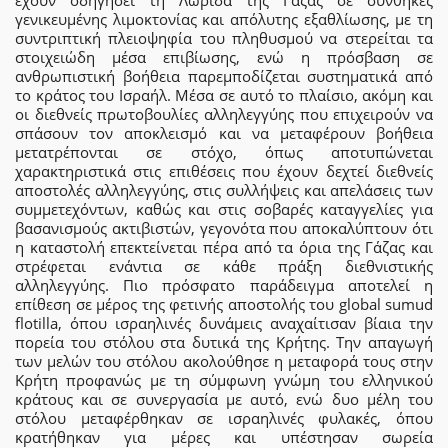
έχουν οδηγήσει τη Λωρίδα της Γάζας σε συνθήκες
γενικευμένης λιμοκτονίας και απόλυτης εξαθλίωσης, με τη
συντριπτική πλειοψηφία του πληθυσμού να στερείται τα
στοιχειώδη μέσα επιβίωσης, ενώ η πρόσβαση σε
ανθρωπιστική βοήθεια παρεμποδίζεται συστηματικά από
το κράτος του Ισραήλ. Μέσα σε αυτό το πλαίσιο, ακόμη και
οι διεθνείς πρωτοβουλίες αλληλεγγύης που επιχειρούν να
σπάσουν τον αποκλεισμό και να μεταφέρουν βοήθεια
μετατρέπονται σε στόχο, όπως αποτυπώνεται
χαρακτηριστικά στις επιθέσεις που έχουν δεχτεί διεθνείς
αποστολές αλληλεγγύης, στις συλλήψεις και απελάσεις των
συμμετεχόντων, καθώς και στις σοβαρές καταγγελίες για
βασανισμούς ακτιβιστών, γεγονότα που αποκαλύπτουν ότι
η καταστολή επεκτείνεται πέρα από τα όρια της Γάζας και
στρέφεται ενάντια σε κάθε πράξη διεθνιστικής
αλληλεγγύης. Πιο πρόσφατο παράδειγμα αποτελεί η
επίθεση σε μέρος της φετινής αποστολής του global sumud
flotilla, όπου ισραηλινές δυνάμεις αναχαίτισαν βίαια την
πορεία του στόλου στα δυτικά της Κρήτης. Την απαγωγή
των μελών του στόλου ακολούθησε η μεταφορά τους στην
Κρήτη προφανώς με τη σύμφωνη γνώμη του ελληνικού
κράτους και σε συνεργασία με αυτό, ενώ δυο μέλη του
στόλου μεταφέρθηκαν σε ισραηλινές φυλακές, όπου
κρατήθηκαν για μέρες και υπέστησαν σωρεία