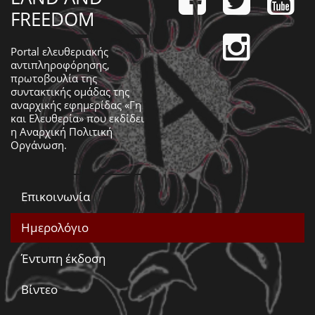
FREEDOM
Portal ελευθεριακής
αντιπληροφόρησης,
πρωτοβουλία της
συντακτικής ομάδας της
αναρχικής εφημερίδας «Γη
και Ελευθερία» που εκδίδει
η
Αναρχική Πολιτική
Οργάνωση
.
Επικοινωνία
Ημερολόγιο
Έντυπη έκδοση
Βίντεο