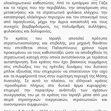
ολοκληρωτικού καθεστώτος. Από το εμπάργκο στη Γάζα
και το τείχος που την περιβάλλει, την απαγόρευση στις
μετακινήσεις και τα στρατιωτικά φυλάκια ελέγχου, την
καταστροφή ολόκληρων περιοχών και τον εποικισμό τους
από Ισραηλινούς, μέχρι την άγρια καταστολή και τους
συνεχείς βομβαρδισμούς, τις πολυάριθμες συλλήψεις,
φυλακίσεις και δολοφονίες.
Το κράτος του Ισραήλ αποτελεί πρότυπο
στρατιωτικοποίησης και επιβολής, μια μηχανή θανάτου
που επιτίθεται στους Παλαιστίνιους χρόνια τώρα
προκειμένου να τους καθυποτάξει ώστε να αποδεχθούν τη
στρατιωτική κατοχή στην οποία αντιστέκονται με τεράστια
αυταπάρνηση. Ένα κράτος που έχει βασικούς συμμάχους
στις επιδιώξεις του τις ηγέτιδες δυνάμεις του δυτικού
μπλοκ εξουσίας που επιχειρούν να επεκτείνουν την ισχύ
και τα συμφέροντά τους στην ευρύτερη περιοχή της Μέσης
Ανατολής. Σε αυτό το πλαίσιο, το ελληνικό κράτος
-προσδεμένο πλήρως στο δυτικό άρμα κυριαρχίας-
επιχειρεί την περαιτέρω ανάπτυξη των σχέσεων
συνεργασίας του με το κράτος του Ισραήλ μέσα από μια
σειρά στρατηγικών ενεργειακών, στρατιωτικών και
οικονομικών συμφωνιών.