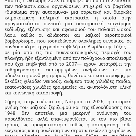
Από τις 7 Οκτώβρη 2023 το Ισραήλ, μετά από την επίθεση
των παλαιστινιακών οργανώσεων, επιχειρεί να βαφτίσει
«δικαίωμα στην αυτοάμυνα» μια σαρωτική και διαρκώς
κλιμακούμενη πολεμική εκστρατεία, η οποία στην
πραγματικότητα συνιστά μια συστηματική επιχείρηση
εκδίωξης, εξόντωσης και αφανισμού του παλαιστινιακού
λαού, καθώς οι αδιάκοποι και μαζικοί αεροπορικοί
βομβαρδισμοί που ισοπεδώνουν ολόκληρες συνοικίες, σε
συνδυασμό με τη χερσαία εισβολή στη Λωρίδα της Γάζας —
σε μία από τις πιο πυκνοκατοικημένες περιοχές του
πλανήτη, ήδη εξαντλημένη από τον πολύχρονο αποκλεισμό
που έχει επιβληθεί από το 2007— έχουν μετατρέψει την
καθημερινότητα εκατομμυρίων ανθρώπων σε μια
αδιάλειπτη συνθήκη τρόμου, θανάτου και καταστροφής, με
δεκάδες χιλιάδες νεκρούς, ανάμεσά τους χιλιάδες παιδιά,
εκατοντάδες χιλιάδες τραυματίες και ανυπολόγιστη υλική
και κοινωνική καταστροφή.
Σήμερα, στην επέτειο της Νάκμπα το 2026, η ιστορική
μνήμη του μαζικού ξεριζωμού και της εθνοκάθαρσης του
1948 δεν αποτελεί μια μακρινή ανάμνηση του
παρελθόντος, αλλά επανεμφανίζεται με τον πιο βίαιο
τρόπο, ως πραγματικότητα καθώς η κατάρρευση κάθε
εκεχειρίας και η συνέχιση των στρατιωτικών επιχειρήσεων