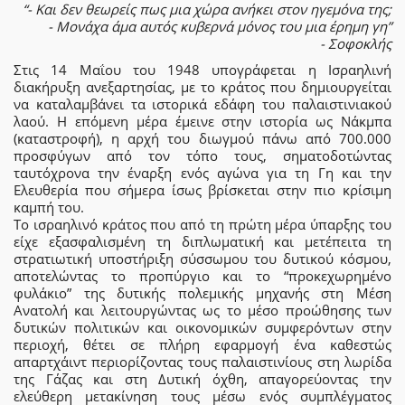
“- Και δεν θεωρείς πως μια χώρα ανήκει στον ηγεμόνα της;
- Μονάχα άμα αυτός κυβερνά μόνος του μια έρημη γη”
- Σοφοκλής
Στις 14 Μαΐου του 1948 υπογράφεται η Ισραηλινή
διακήρυξη ανεξαρτησίας, με το κράτος που δημιουργείται
να καταλαμβάνει τα ιστορικά εδάφη του παλαιστινιακού
λαού. Η επόμενη μέρα έμεινε στην ιστορία ως Νάκμπα
(καταστροφή), η αρχή του διωγμού πάνω από 700.000
προσφύγων από τον τόπο τους, σηματοδοτώντας
ταυτόχρονα την έναρξη ενός αγώνα για τη Γη και την
Ελευθερία που σήμερα ίσως βρίσκεται στην πιο κρίσιμη
καμπή του.
Το ισραηλινό κράτος που από τη πρώτη μέρα ύπαρξης του
είχε εξασφαλισμένη τη διπλωματική και μετέπειτα τη
στρατιωτική υποστήριξη σύσσωμου του δυτικού κόσμου,
αποτελώντας το προπύργιο και το “προκεχωρημένο
φυλάκιο” της δυτικής πολεμικής μηχανής στη Μέση
Ανατολή και λειτουργώντας ως το μέσο προώθησης των
δυτικών πολιτικών και οικονομικών συμφερόντων στην
περιοχή, θέτει σε πλήρη εφαρμογή ένα καθεστώς
απαρτχάιντ περιορίζοντας τους παλαιστινίους στη λωρίδα
της Γάζας και στη Δυτική όχθη, απαγορεύοντας την
ελεύθερη μετακίνηση τους μέσω ενός συμπλέγματος