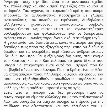
έγγραφα τους, την ίδια ώρα που συντάσσει σχέδια
“εκμετάλλευσης” και εποικισμού της Γάζας από κοινού με
το Ισραήλ. Ταυτόχρονα, στα ευρωπαϊκά κράτη που ακόμα
τηρούνται τα ανθρωπιστικά προσχήματα με χλιαρές
ανακοινώσεις που καλούν σε ειρήνευση, διαδηλώσεις
αλληλεγγύης χτυπιούνται, παλαιστινιακά σύμβολα
απαγορεύονται ως αντισημιτικά και αγωνιστές/-τριές
συλλαμβάνονται και φυλακίζονται, ενώ οι διακρατικές
σχέσεις και συμφωνίες παραμένουν ακόμα σε πλήρη ισχύ.
Η γενοκτονία που διαπράττεται κάνει για ακόμα μια φορά
ξεκάθαρο πως παρά τις εξαγγελίες περί κάποιου διεθνούς
δικαίου, και τις ονειρώξεις περί κάποιων ανθρωπιστικών
ιδεωδών που προωθεί η εξευγενισμένη Δύση, στον κόσμο
του Κράτους και του Καπιταλισμού το μόνο δίκαιο που
μπορεί να επικρατήσει είναι αυτό του ισχυρού που θα
επιβληθεί πάνω στον αδύναμο. Πως τα Κράτη είναι σε θέση
να αποφασίζουν ποιοι πληθυσμοί αξίζουν να ζήσουν και
ποιοι να εξολοθρευθούν προωθώντας παράλληλα τη
μισαλλοδοξία και τον κοινωνικό εκφασισμό ως όπλο για να
καλλιεργηθεί η απάθεια μπροστά στις σφαγές.
Εμείς από τη πλευρά μας δεν μπορούμε παρά να
συνεχίσουμε να είμαστε αλληλέγγυοι με τον παλαιστινιακό
λαό που συνεχίζει να μάχεται σκληρά κι επίμονα για την
επιβίωση, την αξιοπρέπεια, και την ελευθερία του. Η