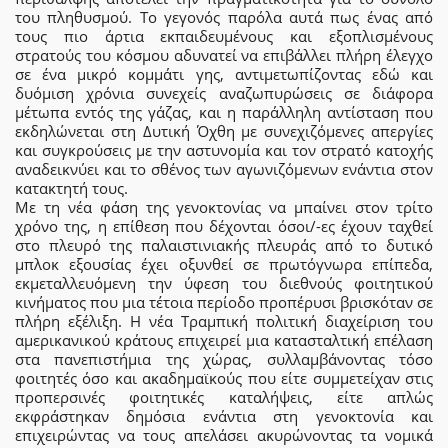
του πληθυσμού. Το γεγονός παρόλα αυτά πως ένας από
τους πιο άρτια εκπαιδευμένους και εξοπλισμένους
στρατούς του κόσμου αδυνατεί να επιβάλλει πλήρη έλεγχο
σε ένα μικρό κομμάτι γης, αντιμετωπίζοντας εδώ και
δυόμιση χρόνια συνεχείς αναζωπυρώσεις σε διάφορα
μέτωπα εντός της γάζας, και η παράλληλη αντίσταση που
εκδηλώνεται στη Δυτική Όχθη με συνεχιζόμενες απεργίες
και συγκρούσεις με την αστυνομία και τον στρατό κατοχής
αναδεικνύει και το σθένος των αγωνιζόμενων ενάντια στον
κατακτητή τους.
Με τη νέα φάση της γενοκτονίας να μπαίνει στον τρίτο
χρόνο της, η επίθεση που δέχονται όσοι/-ες έχουν ταχθεί
στο πλευρό της παλαιστινιακής πλευράς από το δυτικό
μπλοκ εξουσίας έχει οξυνθεί σε πρωτόγνωρα επίπεδα,
εκμεταλλευόμενη την ύφεση του διεθνούς φοιτητικού
κινήματος που μια τέτοια περίοδο προπέρυσι βρισκόταν σε
πλήρη εξέλιξη. Η νέα Τραμπική πολιτική διαχείριση του
αμερικανικού κράτους επιχειρεί μια κατασταλτική επέλαση
στα πανεπιστήμια της χώρας, συλλαμβάνοντας τόσο
φοιτητές όσο και ακαδημαϊκούς που είτε συμμετείχαν στις
προπερσινές φοιτητικές καταλήψεις, είτε απλώς
εκφράστηκαν δημόσια ενάντια στη γενοκτονία και
επιχειρώντας να τους απελάσει ακυρώνοντας τα νομικά