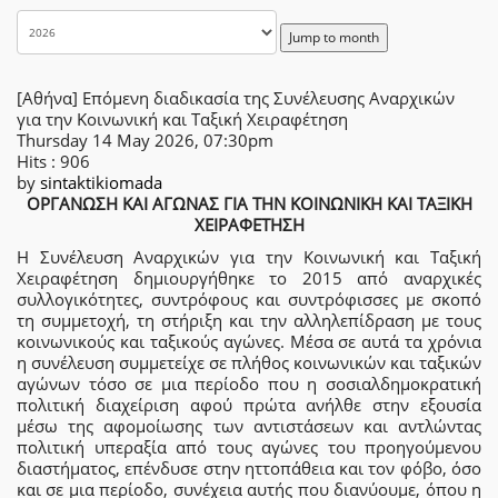
Jump to month
[Αθήνα] Επόμενη διαδικασία της Συνέλευσης Αναρχικών
για την Κοινωνική και Ταξική Χειραφέτηση
Thursday 14 May 2026, 07:30pm
Hits
: 906
by
sintaktikiomada
ΟΡΓΑΝΩΣΗ ΚΑΙ ΑΓΩΝΑΣ ΓΙΑ ΤΗΝ ΚΟΙΝΩΝΙΚΗ ΚΑΙ ΤΑΞΙΚΗ
ΧΕΙΡΑΦΕΤΗΣΗ
Η Συνέλευση Αναρχικών για την Κοινωνική και Ταξική
Χειραφέτηση δημιουργήθηκε το 2015 από αναρχικές
συλλογικότητες, συντρόφους και συντρόφισσες με σκοπό
τη συμμετοχή, τη στήριξη και την αλληλεπίδραση με τους
κοινωνικούς και ταξικούς αγώνες. Μέσα σε αυτά τα χρόνια
η συνέλευση συμμετείχε σε πλήθος κοινωνικών και ταξικών
αγώνων τόσο σε μια περίοδο που η σοσιαλδημοκρατική
πολιτική διαχείριση αφού πρώτα ανήλθε στην εξουσία
μέσω της αφομοίωσης των αντιστάσεων και αντλώντας
πολιτική υπεραξία από τους αγώνες του προηγούμενου
διαστήματος, επένδυσε στην ηττοπάθεια και τον φόβο, όσο
και σε μια περίοδο, συνέχεια αυτής που διανύουμε, όπου η