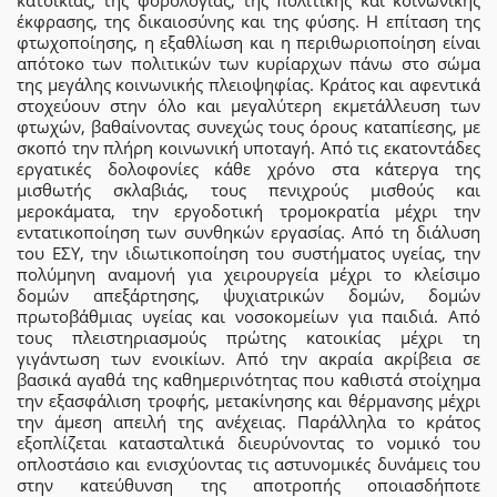
κατοικίας, της φορολογίας, της πολιτικής και κοινωνικής
έκφρασης, της δικαιοσύνης και της φύσης. Η επίταση της
φτωχοποίησης, η εξαθλίωση και η περιθωριοποίηση είναι
απότοκο των πολιτικών των κυρίαρχων πάνω στο σώμα
της μεγάλης κοινωνικής πλειοψηφίας. Κράτος και αφεντικά
στοχεύουν στην όλο και μεγαλύτερη εκμετάλλευση των
φτωχών, βαθαίνοντας συνεχώς τους όρους καταπίεσης, με
σκοπό την πλήρη κοινωνική υποταγή. Από τις εκατοντάδες
εργατικές δολοφονίες κάθε χρόνο στα κάτεργα της
μισθωτής σκλαβιάς, τους πενιχρούς μισθούς και
μεροκάματα, την εργοδοτική τρομοκρατία μέχρι την
εντατικοποίηση των συνθηκών εργασίας. Από τη διάλυση
του ΕΣΥ, την ιδιωτικοποίηση του συστήματος υγείας, την
πολύμηνη αναμονή για χειρουργεία μέχρι το κλείσιμο
δομών απεξάρτησης, ψυχιατρικών δομών, δομών
πρωτοβάθμιας υγείας και νοσοκομείων για παιδιά. Από
τους πλειστηριασμούς πρώτης κατοικίας μέχρι τη
γιγάντωση των ενοικίων. Από την ακραία ακρίβεια σε
βασικά αγαθά της καθημερινότητας που καθιστά στοίχημα
την εξασφάλιση τροφής, μετακίνησης και θέρμανσης μέχρι
την άμεση απειλή της ανέχειας. Παράλληλα το κράτος
εξοπλίζεται κατασταλτικά διευρύνοντας το νομικό του
οπλοστάσιο και ενισχύοντας τις αστυνομικές δυνάμεις του
στην κατεύθυνση της αποτροπής οποιασδήποτε