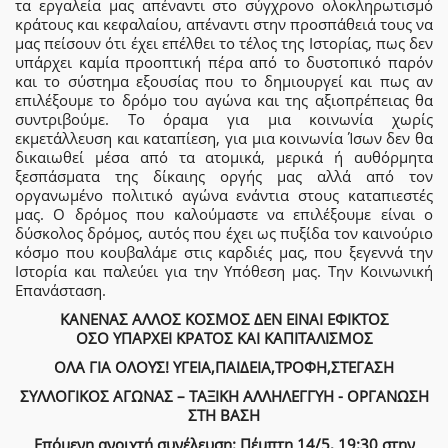
τα εργαλεία μας απέναντι στο σύγχρονο ολοκληρωτισμό
κράτους και κεφαλαίου, απέναντι στην προσπάθειά τους να
μας πείσουν ότι έχει επέλθει το τέλος της Ιστορίας, πως δεν
υπάρχει καμία προοπτική πέρα από το δυστοπικό παρόν
και το σύστημα εξουσίας που το δημιουργεί και πως αν
επιλέξουμε το δρόμο του αγώνα και της αξιοπρέπειας θα
συντριβούμε. Το όραμα για μια κοινωνία χωρίς
εκμετάλλευση και καταπίεση, για μια κοινωνία Ίσων δεν θα
δικαιωθεί μέσα από τα ατομικά, μερικά ή αυθόρμητα
ξεσπάσματα της δίκαιης οργής μας αλλά από τον
οργανωμένο πολιτικό αγώνα ενάντια στους καταπιεστές
μας. Ο δρόμος που καλούμαστε να επιλέξουμε είναι ο
δύσκολος δρόμος, αυτός που έχει ως πυξίδα τον καινούριο
κόσμο που κουβαλάμε στις καρδιές μας, που ξεγεννά την
Ιστορία και παλεύει για την Υπόθεση μας. Την Κοινωνική
Επανάσταση.
ΚΑΝΕΝΑΣ ΑΛΛΟΣ ΚΟΣΜΟΣ ΔΕΝ ΕΙΝΑΙ ΕΦΙΚΤΟΣ
ΟΣΟ ΥΠΑΡΧΕΙ ΚΡΑΤΟΣ ΚΑΙ ΚΑΠΙΤΑΛΙΣΜΟΣ
ΟΛΑ ΓΙΑ ΟΛΟΥΣ! ΥΓΕΙΑ,ΠΑΙΔΕΙΑ,ΤΡΟΦΗ,ΣΤΕΓΑΣΗ
ΣΥΛΛΟΓΙΚΟΣ ΑΓΩΝΑΣ – ΤΑΞΙΚΗ ΑΛΛΗΛΕΓΓΥΗ - ΟΡΓΑΝΩΣΗ
ΣΤΗ ΒΑΣΗ
Επόμενη ανοιχτή συνέλευση: Πέμπτη 14/5, 19:30 στην