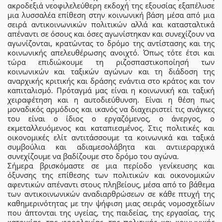
ακροδεξιά νεοφιλελεύθερη εκδοχή της εξουσίας εξαπέλυσε
μια λυσσαλέα επίθεση στην κοινωνική βάση μέσα από μια
σειρά αντικοινωνικών πολιτικών αλλά και κατασταλτικά
απέναντι σε όσους και όσες αγωνίστηκαν και συνεχίζουν να
αγωνίζονται, κρατώντας το δρόμο της αντίστασης και της
κοινωνικής απελευθέρωσης ανοιχτό. Όπως τότε έτσι και
τώρα επιδιώκουμε τη ριζοσπαστικοποίησή των
κοινωνικών και ταξικών αγώνων και τη διάδοση της
αναρχικής κριτικής και δράσης ενάντια στο κράτος και τον
καπιταλισμό. Πρόταγμά μας είναι η κοινωνική και ταξική
χειραφέτηση και η αυτοδιεύθυνση. Είναι η θέση πως
μοναδικός αρμόδιος και ικανός να διαχειριστεί τις ανάγκες
του είναι ο ίδιος ο εργαζόμενος, ο άνεργος, ο
εκμεταλλευόμενος και καταπιεσμένος. Στις πολιτικές και
οικονομικές ελίτ αντιτάσσουμε τα κοινωνικά και ταξικά
συμβούλια και αδιαμεσολάβητα και αντιιεραρχικά
συνεχίζουμε να βαδίζουμε στο δρόμο του αγώνα.
Σήμερα βρισκόμαστε σε μια περίοδο γενίκευσης και
όξυνσης της επίθεσης των πολιτικών και οικονομικών
αφεντικών απέναντι στους πληβείους, μέσα από το βάθεμα
των αντικοινωνικών αναδιαρθρώσεων σε κάθε πτυχή της
καθημερινότητας με την ψήφιση μιας σειράς νομοσχεδίων
που άπτονται της υγείας, της παιδείας, της εργασίας, της