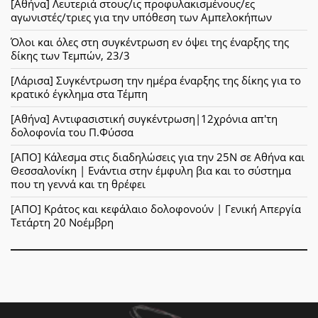
[Αθήνα] Λευτεριά στους/ις προφυλακισμένους/ες
αγωνιστές/τριες για την υπόθεση των Αμπελοκήπων
Όλοι και όλες στη συγκέντρωση εν όψει της έναρξης της
δίκης των Τεμπών, 23/3
[Λάρισα] Συγκέντρωση την ημέρα έναρξης της δίκης για το
κρατικό έγκλημα στα Τέμπη
[Αθήνα] Αντιφασιστική συγκέντρωση|12χρόνια απ'τη
δολοφονία του Π.Φύσσα
[ΑΠΟ] Κάλεσμα στις διαδηλώσεις για την 25Ν σε Αθήνα και
Θεσσαλονίκη | Ενάντια στην έμφυλη βια και το σύστημα
που τη γεννά και τη θρέφει
[ΑΠΟ] Κράτος και κεφάλαιο δολοφονούν | Γενική Απεργία
Τετάρτη 20 Νοέμβρη