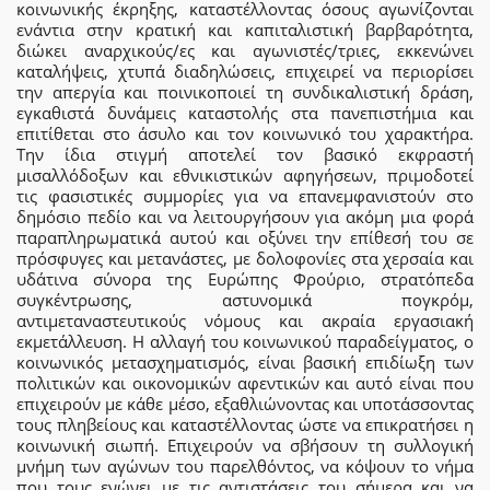
κοινωνικής έκρηξης, καταστέλλοντας όσους αγωνίζονται
ενάντια στην κρατική και καπιταλιστική βαρβαρότητα,
διώκει αναρχικούς/ες και αγωνιστές/τριες, εκκενώνει
καταλήψεις, χτυπά διαδηλώσεις, επιχειρεί να περιορίσει
την απεργία και ποινικοποιεί τη συνδικαλιστική δράση,
εγκαθιστά δυνάμεις καταστολής στα πανεπιστήμια και
επιτίθεται στο άσυλο και τον κοινωνικό του χαρακτήρα.
Την ίδια στιγμή αποτελεί τον βασικό εκφραστή
μισαλλόδοξων και εθνικιστικών αφηγήσεων, πριμοδοτεί
τις φασιστικές συμμορίες για να επανεμφανιστούν στο
δημόσιο πεδίο και να λειτουργήσουν για ακόμη μια φορά
παραπληρωματικά αυτού και οξύνει την επίθεσή του σε
πρόσφυγες και μετανάστες, με δολοφονίες στα χερσαία και
υδάτινα σύνορα της Ευρώπης Φρούριο, στρατόπεδα
συγκέντρωσης, αστυνομικά πογκρόμ,
αντιμεταναστευτικούς νόμους και ακραία εργασιακή
εκμετάλλευση. Η αλλαγή του κοινωνικού παραδείγματος, ο
κοινωνικός μετασχηματισμός, είναι βασική επιδίωξη των
πολιτικών και οικονομικών αφεντικών και αυτό είναι που
επιχειρούν με κάθε μέσο, εξαθλιώνοντας και υποτάσσοντας
τους πληβείους και καταστέλλοντας ώστε να επικρατήσει η
κοινωνική σιωπή. Επιχειρούν να σβήσουν τη συλλογική
μνήμη των αγώνων του παρελθόντος, να κόψουν το νήμα
που τους ενώνει με τις αντιστάσεις του σήμερα και να