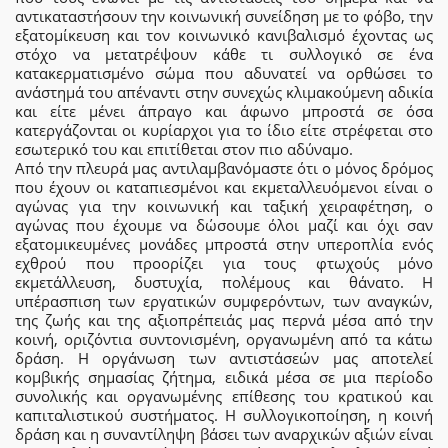
αντικαταστήσουν την κοινωνική συνείδηση με το φόβο, την
εξατομίκευση και τον κοινωνικό κανιβαλισμό έχοντας ως
στόχο να μετατρέψουν κάθε τι συλλογικό σε ένα
κατακερματισμένο σώμα που αδυνατεί να ορθώσει το
ανάστημά του απέναντι στην συνεχώς κλιμακούμενη αδικία
και είτε μένει άπραγο και άφωνο μπροστά σε όσα
κατεργάζονται οι κυρίαρχοι για το ίδιο είτε στρέφεται στο
εσωτερικό του και επιτίθεται στον πιο αδύναμο.
Από την πλευρά μας αντιλαμβανόμαστε ότι ο μόνος δρόμος
που έχουν οι καταπιεσμένοι και εκμεταλλευόμενοι είναι ο
αγώνας για την κοινωνική και ταξική χειραφέτηση, ο
αγώνας που έχουμε να δώσουμε όλοι μαζί και όχι σαν
εξατομικευμένες μονάδες μπροστά στην υπεροπλία ενός
εχθρού που προορίζει για τους φτωχούς μόνο
εκμετάλλευση, δυστυχία, πολέμους και θάνατο. Η
υπέρασπιση των εργατικών συμφερόντων, των αναγκών,
της ζωής και της αξιοπρέπειάς μας περνά μέσα από την
κοινή, οριζόντια συντονισμένη, οργανωμένη από τα κάτω
δράση. Η οργάνωση των αντιστάσεών μας αποτελεί
κομβικής σημασίας ζήτημα, ειδικά μέσα σε μια περίοδο
συνολικής και οργανωμένης επίθεσης του κρατικού και
καπιταλιστικού συστήματος. Η συλλογικοποίηση, η κοινή
δράση και η συναντίληψη βάσει των αναρχικών αξιών είναι