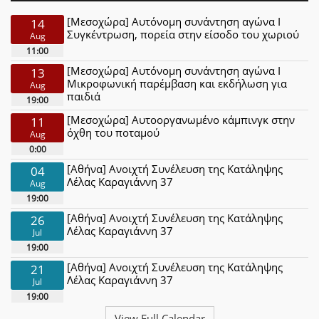
[Μεσοχώρα] Αυτόνομη συνάντηση αγώνα Ι
14
Συγκέντρωση, πορεία στην είσοδο του χωριού
Aug
11:00
[Μεσοχώρα] Αυτόνομη συνάντηση αγώνα Ι
13
Μικροφωνική παρέμβαση και εκδήλωση για
Aug
παιδιά
19:00
[Μεσοχώρα] Αυτοοργανωμένο κάμπινγκ στην
11
όχθη του ποταμού
Aug
0:00
[Αθήνα] Ανοιχτή Συνέλευση της Κατάληψης
04
Λέλας Καραγιάννη 37
Aug
19:00
[Αθήνα] Ανοιχτή Συνέλευση της Κατάληψης
26
Λέλας Καραγιάννη 37
Jul
19:00
[Αθήνα] Ανοιχτή Συνέλευση της Κατάληψης
21
Λέλας Καραγιάννη 37
Jul
19:00
View Full Calendar