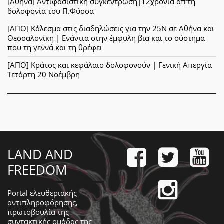
[Αθήνα] Αντιφασιστική συγκέντρωση|12χρόνια απ'τη
δολοφονία του Π.Φύσσα
[ΑΠΟ] Κάλεσμα στις διαδηλώσεις για την 25Ν σε Αθήνα και
Θεσσαλονίκη | Ενάντια στην έμφυλη βια και το σύστημα
που τη γεννά και τη θρέφει
[ΑΠΟ] Κράτος και κεφάλαιο δολοφονούν | Γενική Απεργία
Τετάρτη 20 Νοέμβρη
LAND AND
FREEDOM
Portal ελευθεριακής
αντιπληροφόρησης,
πρωτοβουλία της
συντακτικής ομάδας της