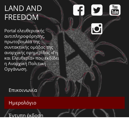
LAND AND
FREEDOM
Portal ελευθεριακής
αντιπληροφόρησης,
πρωτοβουλία της
συντακτικής ομάδας της
αναρχικής εφημερίδας «Γη
και Ελευθερία» που εκδίδει
η
Αναρχική Πολιτική
Οργάνωση
.
Επικοινωνία
Ημερολόγιο
Έντυπη έκδοση
Βίντεο