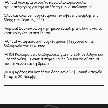
[Αθήνα] Λευτεριά στους/ις προφυλακισμένους/ες
αγωνιστές/τριες για την υπόθεση των Αμπελοκήπων
Όλοι και όλες στη συγκέντρωση εν όψει της έναρξης της
δίκης των Τεμπών, 23/3
[Λάρισα] Συγκέντρωση την ημέρα έναρξης της δίκης για το
κρατικό έγκλημα στα Τέμπη
[Αθήνα] Αντιφασιστική συγκέντρωση|12χρόνια απ'τη
δολοφονία του Π.Φύσσα
[ΑΠΟ] Κάλεσμα στις διαδηλώσεις για την 25Ν σε Αθήνα και
Θεσσαλονίκη | Ενάντια στην έμφυλη βια και το σύστημα
που τη γεννά και τη θρέφει
[ΑΠΟ] Κράτος και κεφάλαιο δολοφονούν | Γενική Απεργία
Τετάρτη 20 Νοέμβρη