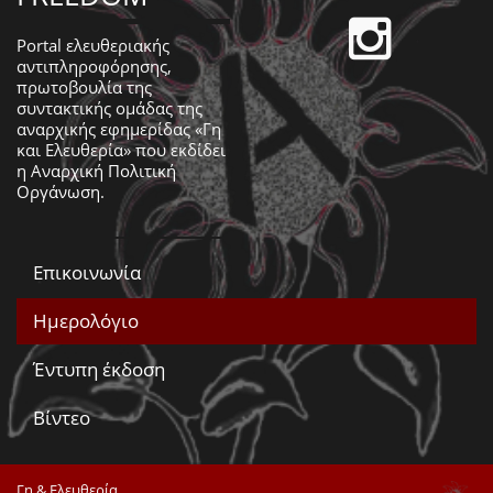
Portal ελευθεριακής
αντιπληροφόρησης,
πρωτοβουλία της
συντακτικής ομάδας της
αναρχικής εφημερίδας «Γη
και Ελευθερία» που εκδίδει
η
Αναρχική Πολιτική
Οργάνωση
.
Επικοινωνία
Ημερολόγιο
Έντυπη έκδοση
Βίντεο
Γη & Ελευθερία