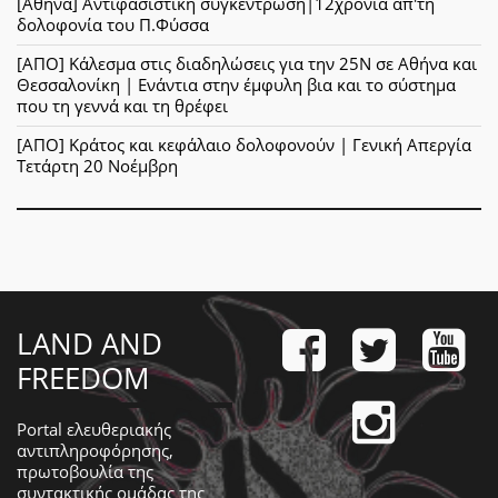
[Αθήνα] Αντιφασιστική συγκέντρωση|12χρόνια απ'τη
δολοφονία του Π.Φύσσα
[ΑΠΟ] Κάλεσμα στις διαδηλώσεις για την 25Ν σε Αθήνα και
Θεσσαλονίκη | Ενάντια στην έμφυλη βια και το σύστημα
που τη γεννά και τη θρέφει
[ΑΠΟ] Κράτος και κεφάλαιο δολοφονούν | Γενική Απεργία
Τετάρτη 20 Νοέμβρη
LAND AND
FREEDOM
Portal ελευθεριακής
αντιπληροφόρησης,
πρωτοβουλία της
συντακτικής ομάδας της