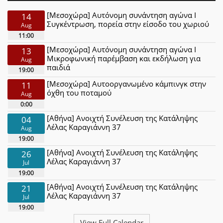
[Μεσοχώρα] Αυτόνομη συνάντηση αγώνα Ι
14
Συγκέντρωση, πορεία στην είσοδο του χωριού
Aug
11:00
[Μεσοχώρα] Αυτόνομη συνάντηση αγώνα Ι
13
Μικροφωνική παρέμβαση και εκδήλωση για
Aug
παιδιά
19:00
[Μεσοχώρα] Αυτοοργανωμένο κάμπινγκ στην
11
όχθη του ποταμού
Aug
0:00
[Αθήνα] Ανοιχτή Συνέλευση της Κατάληψης
04
Λέλας Καραγιάννη 37
Aug
19:00
[Αθήνα] Ανοιχτή Συνέλευση της Κατάληψης
26
Λέλας Καραγιάννη 37
Jul
19:00
[Αθήνα] Ανοιχτή Συνέλευση της Κατάληψης
21
Λέλας Καραγιάννη 37
Jul
19:00
View Full Calendar