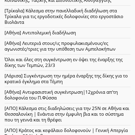
Κοινωνικής, Ταξικής και Διεθνιστικής Αλληλεγγύης
[Τρίκαλα] Κάλεσμα στην πανελλαδική διαδήλωση στα
Τρίκαλα για τις εργοδοτικές δολοφονίες στο εργοστάσιο
Βιολάντα
[Αθήνα] Αντιπολεμική διαδήλωση
[Αθήνα] Λευτεριά στους/ις προφυλακισμένους/ες
αγωνιστές/τριες για την υπόθεση των Αμπελοκήπων
Όλοι και όλες στη συγκέντρωση εν όψει της έναρξης της
δίκης των Τεμπών, 23/3
[Λάρισα] Συγκέντρωση την ημέρα έναρξης της δίκης για το
κρατικό έγκλημα στα Τέμπη
[Αθήνα] Αντιφασιστική συγκέντρωση|12χρόνια απ'τη
δολοφονία του Π.Φύσσα
[ΑΠΟ] Κάλεσμα στις διαδηλώσεις για την 25Ν σε Αθήνα και
Θεσσαλονίκη | Ενάντια στην έμφυλη βια και το σύστημα
που τη γεννά και τη θρέφει
[ΑΠΟ] Κράτος και κεφάλαιο δολοφονούν | Γενική Απεργία