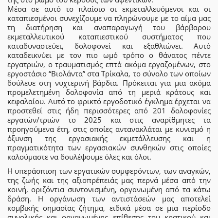
Μέσα σε αυτό το πλαίσιο οι εκμεταλλευόμενοι και οι
καταπιεσμένοι συνεχίζουμε να πληρώνουμε με το αίμα μας
τη διατήρηση και αναπαραγωγή του βάρβαρου
εκμεταλλευτικού καταπιεστικού συστήματος που
καταδυναστεύει, δολοφονεί και εξαθλιώνει. Αυτό
καταδεικνύει με τον πιο ωμό τρόπο ο θάνατος πέντε
εργατριών, ο τραυματισμός επτά ακόμα εργαζομένων, στο
εργοστάσιο “Βιολάντα” στα Τρίκαλα, το σύνολο των οποίων
δούλευε στη νυχτερινή βάρδια. Πρόκειται για μια ακόμα
προμελετημένη δολοφονία από τη μεριά κράτους και
κεφαλαίου. Αυτό το φρικτό εργοδοτικό έγκλημα έρχεται να
προστεθεί στις ήδη περισσότερες από 201 δολοφονίες
εργατών/τριών το 2025 και στις αναρίθμητες τα
προηγούμενα έτη, στις οποίες αντανακλάται με κυνισμό η
όξυνση της εργασιακής εκμετάλλευσης και η
πραγματικότητα των εργασιακών συνθηκών στις οποίες
καλούμαστε να δουλέψουμε όλες και όλοι.
Η υπεράσπιση των εργατικών συμφερόντων, των αναγκών,
της ζωής και της αξιοπρέπειάς μας περνά μέσα από την
κοινή, οριζόντια συντονισμένη, οργανωμένη από τα κάτω
δράση. Η οργάνωση των αντιστάσεών μας αποτελεί
κομβικής σημασίας ζήτημα, ειδικά μέσα σε μια περίοδο
συνολικής και οργανωμένης επίθεσης του κρατικού και