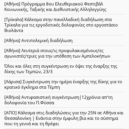
[Αθήνα] Πρόγραμμα 8ου Ελευθεριακού Φεστιβάλ
Κοινωνικής, Ταξικής και Διεθνιστικής Αλληλεγγύης
[Τρίκαλα] Κάλεσμα στην πανελλαδική διαδήλωση στα
Τρίκαλα για τις εργοδοτικές δολοφονίες στο εργοστάσιο
Βιολάντα
[Αθήνα] Αντιπολεμική διαδήλωση
[Αθήνα] Λευτεριά στους/ις προφυλακισμένους/ες
αγωνιστές/τριες για την υπόθεση των Αμπελοκήπων
Όλοι και όλες στη συγκέντρωση εν όψει της έναρξης της
δίκης των Τεμπών, 23/3
[Λάρισα] Συγκέντρωση την ημέρα έναρξης της δίκης για το
κρατικό έγκλημα στα Τέμπη
[Αθήνα] Αντιφασιστική συγκέντρωση|12χρόνια απ'τη
δολοφονία του Π.Φύσσα
[ΑΠΟ] Κάλεσμα στις διαδηλώσεις για την 25Ν σε Αθήνα και
Θεσσαλονίκη | Ενάντια στην έμφυλη βια και το σύστημα
που τη γεννά και τη θρέφει