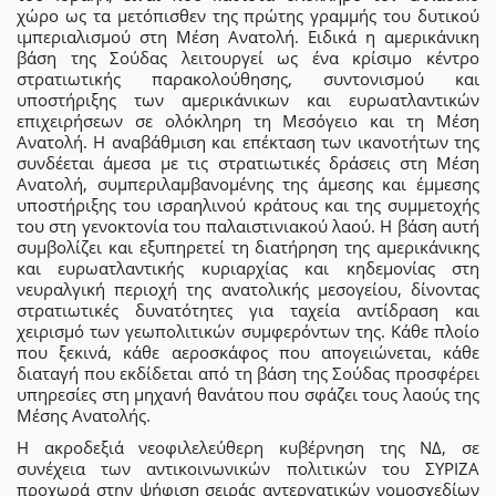
χώρο ως τα μετόπισθεν της πρώτης γραμμής του δυτικού
ιμπεριαλισμού στη Μέση Ανατολή. Ειδικά η αμερικάνικη
βάση της Σούδας λειτουργεί ως ένα κρίσιμο κέντρο
στρατιωτικής παρακολούθησης, συντονισμού και
υποστήριξης των αμερικάνικων και ευρωατλαντικών
επιχειρήσεων σε ολόκληρη τη Μεσόγειο και τη Μέση
Ανατολή. Η αναβάθμιση και επέκταση των ικανοτήτων της
συνδέεται άμεσα με τις στρατιωτικές δράσεις στη Μέση
Ανατολή, συμπεριλαμβανομένης της άμεσης και έμμεσης
υποστήριξης του ισραηλινού κράτους και της συμμετοχής
του στη γενοκτονία του παλαιστινιακού λαού. Η βάση αυτή
συμβολίζει και εξυπηρετεί τη διατήρηση της αμερικάνικης
και ευρωατλαντικής κυριαρχίας και κηδεμονίας στη
νευραλγική περιοχή της ανατολικής μεσογείου, δίνοντας
στρατιωτικές δυνατότητες για ταχεία αντίδραση και
χειρισμό των γεωπολιτικών συμφερόντων της. Κάθε πλοίο
που ξεκινά, κάθε αεροσκάφος που απογειώνεται, κάθε
διαταγή που εκδίδεται από τη βάση της Σούδας προσφέρει
υπηρεσίες στη μηχανή θανάτου που σφάζει τους λαούς της
Μέσης Ανατολής.
Η ακροδεξιά νεοφιλελεύθερη κυβέρνηση της ΝΔ, σε
συνέχεια των αντικοινωνικών πολιτικών του ΣΥΡΙΖΑ
προχωρά στην ψήφιση σειράς αντεργατικών νομοσχεδίων