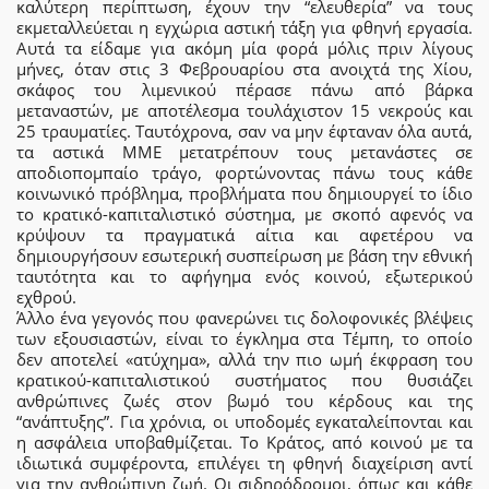
καλύτερη περίπτωση, έχουν την “ελευθερία” να τους
εκμεταλλεύεται η εγχώρια αστική τάξη για φθηνή εργασία.
Αυτά τα είδαμε για ακόμη μία φορά μόλις πριν λίγους
μήνες, όταν στις 3 Φεβρουαρίου στα ανοιχτά της Χίου,
σκάφος του λιμενικού πέρασε πάνω από βάρκα
μεταναστών, με αποτέλεσμα τουλάχιστον 15 νεκρούς και
25 τραυματίες. Ταυτόχρονα, σαν να μην έφταναν όλα αυτά,
τα αστικά ΜΜΕ μετατρέπουν τους μετανάστες σε
αποδιοπομπαίο τράγο, φορτώνοντας πάνω τους κάθε
κοινωνικό πρόβλημα, προβλήματα που δημιουργεί το ίδιο
το κρατικό-καπιταλιστικό σύστημα, με σκοπό αφενός να
κρύψουν τα πραγματικά αίτια και αφετέρου να
δημιουργήσουν εσωτερική συσπείρωση με βάση την εθνική
ταυτότητα και το αφήγημα ενός κοινού, εξωτερικού
εχθρού.
Άλλο ένα γεγονός που φανερώνει τις δολοφονικές βλέψεις
των εξουσιαστών, είναι το έγκλημα στα Τέμπη, το οποίο
δεν αποτελεί «ατύχημα», αλλά την πιο ωμή έκφραση του
κρατικού-καπιταλιστικού συστήματος που θυσιάζει
ανθρώπινες ζωές στον βωμό του κέρδους και της
“ανάπτυξης”. Για χρόνια, οι υποδομές εγκαταλείπονται και
η ασφάλεια υποβαθμίζεται. Το Κράτος, από κοινού με τα
ιδιωτικά συμφέροντα, επιλέγει τη φθηνή διαχείριση αντί
για την ανθρώπινη ζωή. Οι σιδηρόδρομοι, όπως και κάθε