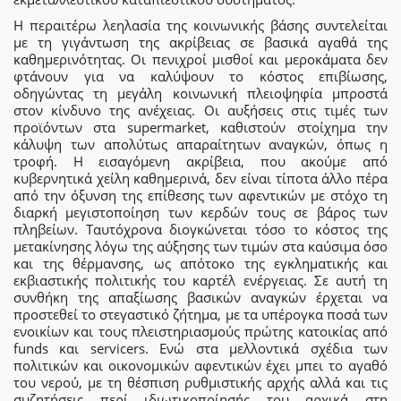
Η περαιτέρω λεηλασία της κοινωνικής βάσης συντελείται
με τη γιγάντωση της ακρίβειας σε βασικά αγαθά της
καθημερινότητας. Οι πενιχροί μισθοί και μεροκάματα δεν
φτάνουν για να καλύψουν το κόστος επιβίωσης,
οδηγώντας τη μεγάλη κοινωνική πλειοψηφία μπροστά
στον κίνδυνο της ανέχειας. Οι αυξήσεις στις τιμές των
προϊόντων στα supermarket, καθιστούν στοίχημα την
κάλυψη των απολύτως απαραίτητων αναγκών, όπως η
τροφή. Η εισαγόμενη ακρίβεια, που ακούμε από
κυβερνητικά χείλη καθημερινά, δεν είναι τίποτα άλλο πέρα
από την όξυνση της επίθεσης των αφεντικών με στόχο τη
διαρκή μεγιστοποίηση των κερδών τους σε βάρος των
πληβείων. Ταυτόχρονα διογκώνεται τόσο το κόστος της
μετακίνησης λόγω της αύξησης των τιμών στα καύσιμα όσο
και της θέρμανσης, ως απότοκο της εγκληματικής και
εκβιαστικής πολιτικής του καρτέλ ενέργειας. Σε αυτή τη
συνθήκη της απαξίωσης βασικών αναγκών έρχεται να
προστεθεί το στεγαστικό ζήτημα, με τα υπέρογκα ποσά των
ενοικίων και τους πλειστηριασμούς πρώτης κατοικίας από
funds και servicers. Ενώ στα μελλοντικά σχέδια των
πολιτικών και οικονομικών αφεντικών έχει μπει το αγαθό
του νερού, με τη θέσπιση ρυθμιστικής αρχής αλλά και τις
συζητήσεις περί ιδιωτικοποίησής του αρχικά στη