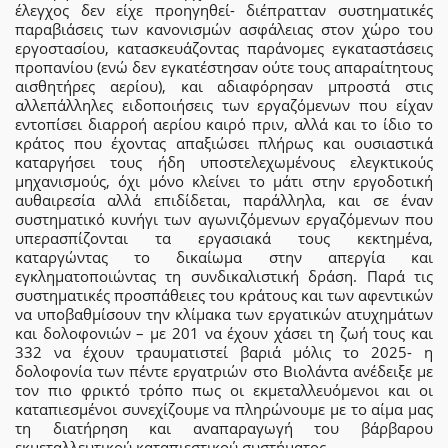
έλεγχος δεν είχε προηγηθεί- διέπρατταν συστηματικές
παραβιάσεις των κανονισμών ασφάλειας στον χώρο του
εργοστασίου, κατασκευάζοντας παράνομες εγκαταστάσεις
προπανίου (ενώ δεν εγκατέστησαν ούτε τους απαραίτητους
αισθητήρες αερίου), και αδιαφόρησαν μπροστά στις
αλλεπάλληλες ειδοποιήσεις των εργαζόμενων που είχαν
εντοπίσει διαρροή αερίου καιρό πριν, αλλά και το ίδιο το
κράτος που έχοντας απαξιώσει πλήρως και ουσιαστικά
καταργήσει τους ήδη υποστελεχωμένους ελεγκτικούς
μηχανισμούς, όχι μόνο κλείνει το μάτι στην εργοδοτική
αυθαιρεσία αλλά επιδίδεται, παράλληλα, και σε έναν
συστηματικό κυνήγι των αγωνιζόμενων εργαζόμενων που
υπερασπίζονται τα εργασιακά τους κεκτημένα,
καταργώντας το δικαίωμα στην απεργία και
εγκληματοποιώντας τη συνδικαλιστική δράση. Παρά τις
συστηματικές προσπάθειες του κράτους και των αφεντικών
να υποβαθμίσουν την κλίμακα των εργατικών ατυχημάτων
και δολοφονιών – με 201 να έχουν χάσει τη ζωή τους και
332 να έχουν τραυματιστεί βαριά μόλις το 2025- η
δολοφονία των πέντε εργατριών στο Βιολάντα ανέδειξε με
τον πιο φρικτό τρόπο πως οι εκμεταλλευόμενοι και οι
καταπιεσμένοι συνεχίζουμε να πληρώνουμε με το αίμα μας
τη διατήρηση και αναπαραγωγή του βάρβαρου
εκμεταλλευτικού καταπιεστικού συστήματος.