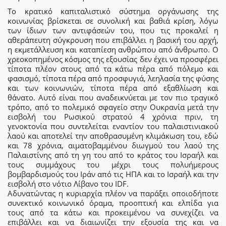
Το κρατικό καπιταλιστικό σύστημα οργάνωσης της
κοινωνίας βρίσκεται σε συνολική και βαθιά κρίση, λόγω
των ίδιων των αντιφάσεών του, που τις προκαλεί η
αθεράπευτη σύγκρουση που επιβάλλει η βασική του αρχή,
η εκμετάλλευση και καταπίεση ανθρώπου από άνθρωπο. Ο
χρεοκοπημένος κόσμος της εξουσίας δεν έχει να προσφέρει
τίποτα πλέον στους από τα κάτω πέρα από πόλεμο και
φασισμό, τίποτα πέρα από προσφυγιά, λεηλασία της φύσης
και των κοινωνιών, τίποτα πέρα από εξαθλίωση και
θάνατο. Αυτό είναι που αναδεικνύεται με τον πιο τραγικό
τρόπο, από το πολεμικό σφαγείο στην Ουκρανία μετά την
εισβολή του Ρωσικού στρατού 4 χρόνια πριν, τη
γενοκτονία που συντελείται εναντίον του παλαιστινιακού
λαού και αποτελεί την αποθρασυμένη κλιμάκωση του, εδώ
και 78 χρόνια, αιματοβαμμένου διωγμού του λαού της
Παλαιστίνης από τη γη του από το κράτος του Ισραήλ και
τους συμμάχους του μέχρι τους πολυήμερους
βομβαρδισμούς του Ιράν από τις ΗΠΑ και το Ισραήλ και την
εισβολή στο νότιο Λίβανο του IDF.
Αδυνατώντας η κυριαρχία πλέον να παράξει οποιοδήποτε
συνεκτικό κοινωνικό όραμα, προοπτική και ελπίδα για
τους από τα κάτω και προκειμένου να συνεχίζει να
επιβάλλει και να διαιωνίζει την εξουσία της και να