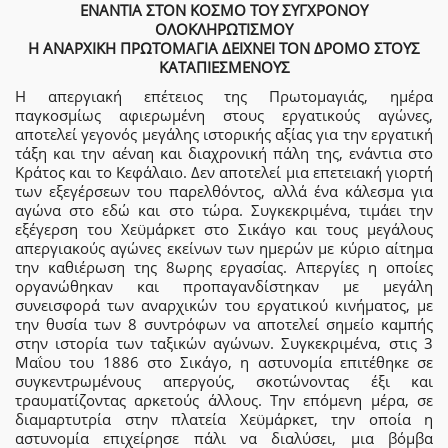
ΕΝΑΝΤΙΑ ΣΤΟΝ ΚΟΣΜΟ ΤΟΥ ΣΥΓΧΡΟΝΟΥ
ΟΛΟΚΛΗΡΩΤΙΣΜΟΥ
Η ΑΝΑΡΧΙΚΗ ΠΡΩΤΟΜΑΓΙΑ ΔΕΙΧΝΕΙ ΤΟΝ ΔΡΟΜΟ ΣΤΟΥΣ
ΚΑΤΑΠΙΕΣΜΕΝΟΥΣ
H απεργιακή επέτειος της Πρωτομαγιάς, ημέρα
παγκοσμίως αφιερωμένη στους εργατικούς αγώνες,
αποτελεί γεγονός μεγάλης ιστορικής αξίας για την εργατική
τάξη και την αέναη και διαχρονική πάλη της, ενάντια στο
Κράτος και το Κεφάλαιο. Δεν αποτελεί μια επετειακή γιορτή
των εξεγέρσεων του παρελθόντος, αλλά ένα κάλεσμα για
αγώνα στο εδώ και στο τώρα. Συγκεκριμένα, τιμάει την
εξέγερση του Χεϋμάρκετ στο Σικάγο και τους μεγάλους
απεργιακούς αγώνες εκείνων των ημερών με κύριο αίτημα
την καθιέρωση της 8ωρης εργασίας. Απεργίες η οποίες
οργανώθηκαν και προπαγανδίστηκαν με μεγάλη
συνεισφορά των αναρχικών του εργατικού κινήματος, με
την θυσία των 8 συντρόφων να αποτελεί σημείο καμπής
στην ιστορία των ταξικών αγώνων. Συγκεκριμένα, στις 3
Μαΐου του 1886 στο Σικάγο, η αστυνομία επιτέθηκε σε
συγκεντρωμένους απεργούς, σκοτώνοντας έξι και
τραυματίζοντας αρκετούς άλλους. Την επόμενη μέρα, σε
διαμαρτυτρία στην πλατεία Χεϋμάρκετ, την οποία η
αστυνομία επιχείρησε πάλι να διαλύσει, μια βόμβα