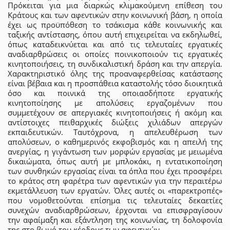
Πρόκειται για μια διαρκώς κλιμακούμενη επίθεση του
Κράτους και των αφεντικών στην κοινωνική βάση, η οποία
έχει ως προϋπόθεση το τσάκισμα κάθε κοινωνικής και
ταξικής αντίστασης, όπου αυτή επιχειρείται να εκδηλωθεί,
όπως καταδεικνύεται και από τις τελευταίες εργατικές
αναδιαρθρώσεις οι οποίες ποινικοποιούν τις εργατικές
κινητοποιήσεις, τη συνδικαλιστική δράση και την απεργία.
Χαρακτηριστικό όλης της προαναφερθείσας κατάστασης
είναι βέβαια και η προσπάθεια καταστολής τόσο διοικητικά
όσο και ποινικά της οποιασδήποτε εργατικής
κινητοποίησης με απολύσεις εργαζομένων που
συμμετέχουν σε απεργιακές κινητοποιήσεις ή ακόμη και
αντίστοιχες πειθαρχικές διώξεις χιλιάδων απεργών
εκπαιδευτικών. Ταυτόχρονα, η απελευθέρωση των
απολύσεων, ο καθημερινός εκφοβισμός και η απειλή της
ανεργίας, η γιγάντωση των μορφών εργασίας με μειωμένα
δικαιώματα, όπως αυτή με μπλοκάκι, η εντατικοποίηση
των συνθηκών εργασίας είναι τα όπλα που έχει προσφέρει
το κράτος στη φαρέτρα των αφεντικών για την περαιτέρω
εκμετάλλευση των εργατών. Όλες αυτές οι «παρεκτροπές»
που νομοθετούνται επίσημα τις τελευταίες δεκαετίες
συνεχών αναδιαρθρώσεων, έρχονται να επισφραγίσουν
την αφαίμαξη και εξάντληση της κοινωνίας, τη δολοφονία
της στο βωμό του κέρδους των αφεντικών.