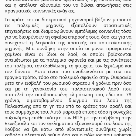
και η απόλυτη αδυναμία του να δώσει απαντήσεις στις
πραγματικές κοινωνικές ανάγκες.
Τα κράτη και οι διακρατικοί μηχανισμοί βάζουν μπροστά
τις πολεμικές μηχανές, εξαπολύουν στρατιωτικές
επιχειρήσεις και διαμορφώνουν εμπόλεμες κοινωνίες τόσο
για να διευρύνουν τη σφαίρα επιρροής τους, όσο και για να
συνεχιστεί η λεηλασία της κρατικής και καπιταλιστικής
μηχανής. Μια συνθήκη στην οποία οι μόνοι πραγματικά
χαμένοι είναι οι ίδιοι οι λαοί, οι οποίοι βρίσκονται
αντιμέτωποι με τα πολεμικά σφαγεία και με τις συνέπειες
του πολέμου, την εξαθλίωση, τη φτώχεια, τον ξεριζωμό και
τον θάνατο. Αυτό είναι που αναδεικνύεται με τον πιο
τραγικό τρόπο, τόσο στο πολεμικό σφαγείο στην Ουκρανία
μετά την εισβολή του ρωσικού στρατού 4 χρόνια πριν όσο
και με τη γενοκτονία του παλαιστινιακού λαού που
αποτελεί την αποθρασυμένη κλιμάκωση του, εδώ και 78
χρόνια, αιματοβαμμένου διωγμού του λαού της
Παλαιστίνης από τη γη του από το κράτος του Ισραήλ και
τους συμμάχους του. Αυτό μαρτυρά επίσης τόσο η συνεχώς
αυξανόμενη επιθετικότητα των ΗΠΑ με την επέμβαση στην
Βενεζουέλα και τον εγκληματικό εξαναγκασμό του λαού της
Κούβας να ζει κάτω από εξοντωτικές συνθήκες χωρίς
καθόλου ηλεκτρικό ρεύμα όσο και ο πόλεμος που μαίνεται