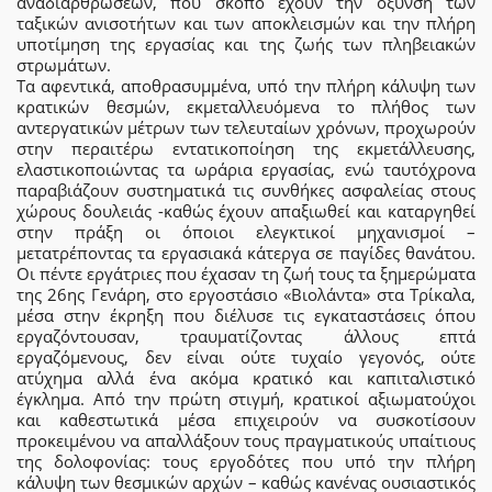
αναδιαρθρώσεων, που σκοπό έχουν την όξυνση των
ταξικών ανισοτήτων και των αποκλεισμών και την πλήρη
υποτίμηση της εργασίας και της ζωής των πληβειακών
στρωμάτων.
Τα αφεντικά, αποθρασυμμένα, υπό την πλήρη κάλυψη των
κρατικών θεσμών, εκμεταλλευόμενα το πλήθος των
αντεργατικών μέτρων των τελευταίων χρόνων, προχωρούν
στην περαιτέρω εντατικοποίηση της εκμετάλλευσης,
ελαστικοποιώντας τα ωράρια εργασίας, ενώ ταυτόχρονα
παραβιάζουν συστηματικά τις συνθήκες ασφαλείας στους
χώρους δουλειάς -καθώς έχουν απαξιωθεί και καταργηθεί
στην πράξη οι όποιοι ελεγκτικοί μηχανισμοί –
μετατρέποντας τα εργασιακά κάτεργα σε παγίδες θανάτου.
Οι πέντε εργάτριες που έχασαν τη ζωή τους τα ξημερώματα
της 26ης Γενάρη, στο εργοστάσιο «Βιολάντα» στα Τρίκαλα,
μέσα στην έκρηξη που διέλυσε τις εγκαταστάσεις όπου
εργαζόντουσαν, τραυματίζοντας άλλους επτά
εργαζόμενους, δεν είναι ούτε τυχαίο γεγονός, ούτε
ατύχημα αλλά ένα ακόμα κρατικό και καπιταλιστικό
έγκλημα. Από την πρώτη στιγμή, κρατικοί αξιωματούχοι
και καθεστωτικά μέσα επιχειρούν να συσκοτίσουν
προκειμένου να απαλλάξουν τους πραγματικούς υπαίτιους
της δολοφονίας: τους εργοδότες που υπό την πλήρη
κάλυψη των θεσμικών αρχών – καθώς κανένας ουσιαστικός