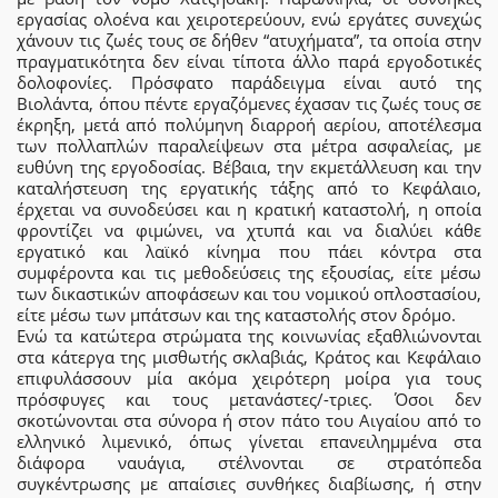
εργασίας ολοένα και χειροτερεύουν, ενώ εργάτες συνεχώς
χάνουν τις ζωές τους σε δήθεν “ατυχήματα”, τα οποία στην
πραγματικότητα δεν είναι τίποτα άλλο παρά εργοδοτικές
δολοφονίες. Πρόσφατο παράδειγμα είναι αυτό της
Βιολάντα, όπου πέντε εργαζόμενες έχασαν τις ζωές τους σε
έκρηξη, μετά από πολύμηνη διαρροή αερίου, αποτέλεσμα
των πολλαπλών παραλείψεων στα μέτρα ασφαλείας, με
ευθύνη της εργοδοσίας. Βέβαια, την εκμετάλλευση και την
καταλήστευση της εργατικής τάξης από το Κεφάλαιο,
έρχεται να συνοδεύσει και η κρατική καταστολή, η οποία
φροντίζει να φιμώνει, να χτυπά και να διαλύει κάθε
εργατικό και λαϊκό κίνημα που πάει κόντρα στα
συμφέροντα και τις μεθοδεύσεις της εξουσίας, είτε μέσω
των δικαστικών αποφάσεων και του νομικού οπλοστασίου,
είτε μέσω των μπάτσων και της καταστολής στον δρόμο.
Ενώ τα κατώτερα στρώματα της κοινωνίας εξαθλιώνονται
στα κάτεργα της μισθωτής σκλαβιάς, Κράτος και Κεφάλαιο
επιφυλάσσουν μία ακόμα χειρότερη μοίρα για τους
πρόσφυγες και τους μετανάστες/-τριες. Όσοι δεν
σκοτώνονται στα σύνορα ή στον πάτο του Αιγαίου από το
ελληνικό λιμενικό, όπως γίνεται επανειλημμένα στα
διάφορα ναυάγια, στέλνονται σε στρατόπεδα
συγκέντρωσης με απαίσιες συνθήκες διαβίωσης, ή στην