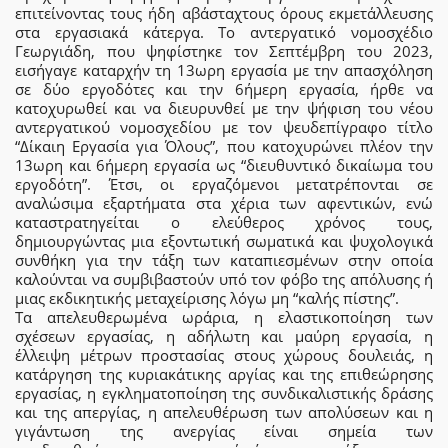
επιτείνοντας τους ήδη αβάσταχτους όρους εκμετάλλευσης
στα εργασιακά κάτεργα. Το αντεργατικό νομοσχέδιο
Γεωργιάδη, που ψηφίστηκε τον Σεπτέμβρη του 2023,
εισήγαγε καταρχήν τη 13ωρη εργασία με την απασχόληση
σε δύο εργοδότες και την 6ήμερη εργασία, ήρθε να
κατοχυρωθεί και να διευρυνθεί με την ψήφιση του νέου
αντεργατικού νομοσχεδίου με τον ψευδεπίγραφο τίτλο
“Δίκαιη Εργασία για Όλους”, που κατοχυρώνει πλέον την
13ωρη και 6ήμερη εργασία ως “διευθυντικό δικαίωμα του
εργοδότη”. Έτσι, οι εργαζόμενοι μετατρέπονται σε
αναλώσιμα εξαρτήματα στα χέρια των αφεντικών, ενώ
καταστρατηγείται ο ελεύθερος χρόνος τους,
δημιουργώντας μια εξοντωτική σωματικά και ψυχολογικά
συνθήκη για την τάξη των καταπιεσμένων στην οποία
καλούνται να συμβιβαστούν υπό τον φόβο της απόλυσης ή
μιας εκδικητικής μεταχείρισης λόγω μη “καλής πίστης”.
Τα απελευθερωμένα ωράρια, η ελαστικοποίηση των
σχέσεων εργασίας, η αδήλωτη και μαύρη εργασία, η
έλλειψη μέτρων προστασίας στους χώρους δουλειάς, η
κατάργηση της κυριακάτικης αργίας και της επιθεώρησης
εργασίας, η εγκληματοποίηση της συνδικαλιστικής δράσης
και της απεργίας, η απελευθέρωση των απολύσεων και η
γιγάντωση της ανεργίας είναι σημεία των