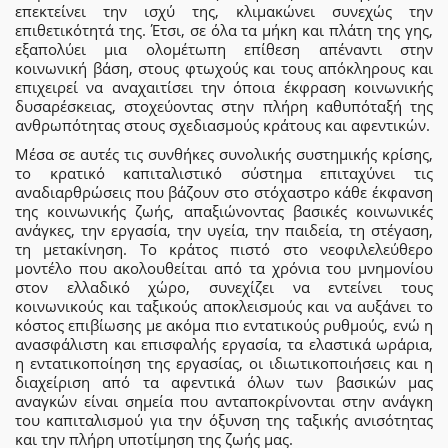
επεκτείνει την ισχύ της, κλιμακώνει συνεχώς την
επιθετικότητά της. Έτσι, σε όλα τα μήκη και πλάτη της γης,
εξαπολύει μια ολομέτωπη επίθεση απέναντι στην
κοινωνική βάση, στους φτωχούς και τους απόκληρους και
επιχειρεί να αναχαιτίσει την όποια έκφραση κοινωνικής
δυσαρέσκειας, στοχεύοντας στην πλήρη καθυπόταξή της
ανθρωπότητας στους σχεδιασμούς κράτους και αφεντικών.
Μέσα σε αυτές τις συνθήκες συνολικής συστημικής κρίσης,
το κρατικό καπιταλιστικό σύστημα επιταχύνει τις
αναδιαρθρώσεις που βάζουν στο στόχαστρο κάθε έκφανση
της κοινωνικής ζωής, απαξιώνοντας βασικές κοινωνικές
ανάγκες, την εργασία, την υγεία, την παιδεία, τη στέγαση,
τη μετακίνηση. Το κράτος πιστό στο νεοφιλελεύθερο
μοντέλο που ακολουθείται από τα χρόνια του μνημονίου
στον ελλαδικό χώρο, συνεχίζει να εντείνει τους
κοινωνικούς και ταξικούς αποκλεισμούς και να αυξάνει το
κόστος επιβίωσης με ακόμα πιο εντατικούς ρυθμούς, ενώ η
ανασφάλιστη και επισφαλής εργασία, τα ελαστικά ωράρια,
η εντατικοποίηση της εργασίας, οι ιδιωτικοποιήσεις και η
διαχείριση από τα αφεντικά όλων των βασικών μας
αναγκών είναι σημεία που ανταποκρίνονται στην ανάγκη
του καπιταλισμού για την όξυνση της ταξικής ανισότητας
και την πλήρη υποτίμηση της ζωής μας.