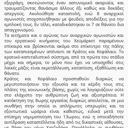
εξερράγη, σκοτώνοντας έναν αστυνομικό ακαριαία, και
τραυματίζοντας θανάσιμα άλλους έξι καθώς και δεκάδες
απεργούς. Ακολούθησε καταστολή, ενώ 8 αναρχικοί
αγωνιστές στοχοποιήθηκαν με ψευδείς αποδείξεις για την
εμπλοκή τους. Εν τέλει, καταδικάστηκαν οι 7 σε θάνατο δια
απαγχονισμού.
Τα αιτήματα και ο αγώνας των αναρχικών αγωνιστών και
του εργατικού κινήματος του Χεϋμάρκετ παραμένουν
επίκαιρα και βρίσκονται ακόμα στο επίκεντρο της πάλης
των καταπιεσμένων απέναντι σε Κράτος και Κεφάλαιο. Το
κρατικό-καπιταλιστικό σύστημα, από τα πρώτα του στάδια
μέχρι και σήμερα, το μόνο που έχει να υποσχεθεί στις
λαϊκές μάζες είναι εκμετάλλευση, καταπίεση, εξαθλίωση και
θάνατο.
Κράτος και Κεφάλαιο προσπαθούν διαρκώς να
μεγιστοποιήσουν την εξουσία και τα κέρδη τους στις
πλάτες της κοινωνικής βάσης, χωρίς να λογαριάζουν ούτε
στο ελάχιστο την ανθρώπινη ζωή και αξιοπρέπεια. Η
κατάκτηση της 8ωρης εργασίας διαρκώς απειλείται, σε μια
συνθήκη στην οποία οι απλήρωτες υπερωρίες και τα
εξοντωτικά ωράρια είναι καθεστώς, ειδικά μετά την
επίσημη νομιμοποίηση του 13ωρου, ενώ η οποιαδήποτε
αντίδραση καταστέλλεται ήδη από τις δικαστικές αίθουσες,
με βάση τον νόμο Χατζηδάκη. Παράλληλα, οι συνθήκες