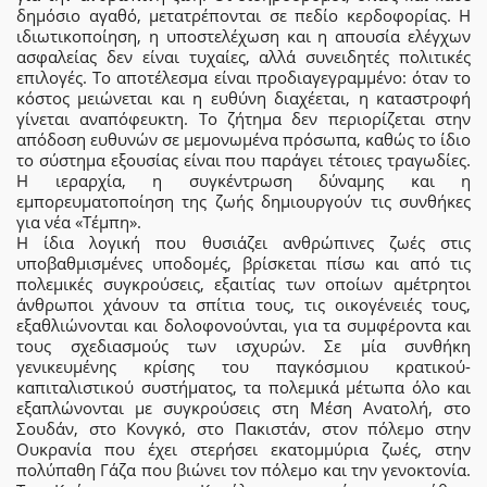
δημόσιο αγαθό, μετατρέπονται σε πεδίο κερδοφορίας. Η
ιδιωτικοποίηση, η υποστελέχωση και η απουσία ελέγχων
ασφαλείας δεν είναι τυχαίες, αλλά συνειδητές πολιτικές
επιλογές. Το αποτέλεσμα είναι προδιαγεγραμμένο: όταν το
κόστος μειώνεται και η ευθύνη διαχέεται, η καταστροφή
γίνεται αναπόφευκτη. Το ζήτημα δεν περιορίζεται στην
απόδοση ευθυνών σε μεμονωμένα πρόσωπα, καθώς το ίδιο
το σύστημα εξουσίας είναι που παράγει τέτοιες τραγωδίες.
Η ιεραρχία, η συγκέντρωση δύναμης και η
εμπορευματοποίηση της ζωής δημιουργούν τις συνθήκες
για νέα «Τέμπη».
Η ίδια λογική που θυσιάζει ανθρώπινες ζωές στις
υποβαθμισμένες υποδομές, βρίσκεται πίσω και από τις
πολεμικές συγκρούσεις, εξαιτίας των οποίων αμέτρητοι
άνθρωποι χάνουν τα σπίτια τους, τις οικογένειές τους,
εξαθλιώνονται και δολοφονούνται, για τα συμφέροντα και
τους σχεδιασμούς των ισχυρών. Σε μία συνθήκη
γενικευμένης κρίσης του παγκόσμιου κρατικού-
καπιταλιστικού συστήματος, τα πολεμικά μέτωπα όλο και
εξαπλώνονται με συγκρούσεις στη Μέση Ανατολή, στο
Σουδάν, στο Κονγκό, στο Πακιστάν, στον πόλεμο στην
Ουκρανία που έχει στερήσει εκατομμύρια ζωές, στην
πολύπαθη Γάζα που βιώνει τον πόλεμο και την γενοκτονία.