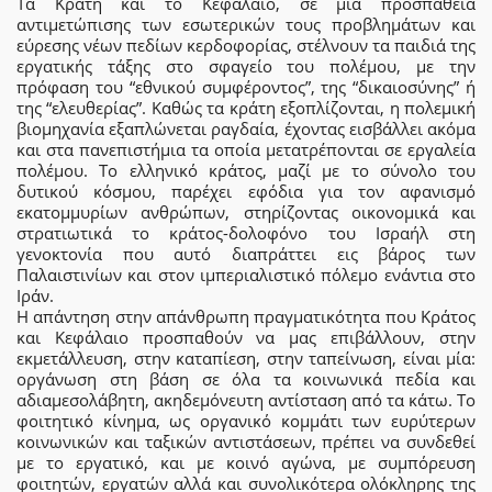
Τα Κράτη και το Κεφάλαιο, σε μία προσπάθεια
αντιμετώπισης των εσωτερικών τους προβλημάτων και
εύρεσης νέων πεδίων κερδοφορίας, στέλνουν τα παιδιά της
εργατικής τάξης στο σφαγείο του πολέμου, με την
πρόφαση του “εθνικού συμφέροντος”, της “δικαιοσύνης” ή
της “ελευθερίας”. Καθώς τα κράτη εξοπλίζονται, η πολεμική
βιομηχανία εξαπλώνεται ραγδαία, έχοντας εισβάλλει ακόμα
και στα πανεπιστήμια τα οποία μετατρέπονται σε εργαλεία
πολέμου. Το ελληνικό κράτος, μαζί με το σύνολο του
δυτικού κόσμου, παρέχει εφόδια για τον αφανισμό
εκατομμυρίων ανθρώπων, στηρίζοντας οικονομικά και
στρατιωτικά το κράτος-δολοφόνο του Ισραήλ στη
γενοκτονία που αυτό διαπράττει εις βάρος των
Παλαιστινίων και στον ιμπεριαλιστικό πόλεμο ενάντια στο
Ιράν.
Η απάντηση στην απάνθρωπη πραγματικότητα που Κράτος
και Κεφάλαιο προσπαθούν να μας επιβάλλουν, στην
εκμετάλλευση, στην καταπίεση, στην ταπείνωση, είναι μία:
οργάνωση στη βάση σε όλα τα κοινωνικά πεδία και
αδιαμεσολάβητη, ακηδεμόνευτη αντίσταση από τα κάτω. Το
φοιτητικό κίνημα, ως οργανικό κομμάτι των ευρύτερων
κοινωνικών και ταξικών αντιστάσεων, πρέπει να συνδεθεί
με το εργατικό, και με κοινό αγώνα, με συμπόρευση
φοιτητών, εργατών αλλά και συνολικότερα ολόκληρης της