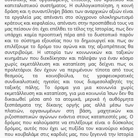
καπιταλιστικού συστήματος. Η συλλογικοποίηση, η κοινή
δράση και η συναντίληψη βάσει των αναρχικών αξιών είναι
τα εργαλεία μας απέναντι στο σύγχρονο ολοκληρωτισμό
κράτους και κεφαλαίου, απέναντι στην προσπάθειά τους να
μας πείσουν ότι έχει επέλθει το τέλος της Ιστορίας, πως δεν
υπάρχει καμία προοπτική πέρα από το δυστοπικό παρόν
και το σύστημα εξουσίας που το δημιουργεί και πως αν
επιλέξουμε το δρόμο του αγώνα και της αξιοπρέπειας θα
συντριβούμε. Η ιστορία των κοινωνικών και ταξικών
κινημάτων που διεκδίκησαν και πάλεψαν για έναν κόσμο
χωρίς εκμετάλλευση και καταπίεση μας δείχνει πως οι
προλετάριοι δεν έχουν να περιμένουν τίποτα από τους
θεσμούς, τα κοινοβούλια, τις γραφειοκρατικές
συνδικαλιστικές ηγεσίες και τους διαμεσολαβητές της
ταξικής πάλης. Το όραμα για μια κοινωνία χωρίς
εκμετάλλευση και καταπίεση, για μια κοινωνία Ίσων δεν θα
δικαιωθεί μέσα από τα ατομικά, μερικά ή αυθόρμητα
ξεσπάσματα της δίκαιης οργής μας αλλά μέσω των
πλατιών, οργανωμένων στη βάση, μαχητικών και
ριζοσπαστικών αγώνων ενάντια στους καταπιεστές μας. Ο
δρόμος που καλούμαστε να επιλέξουμε είναι ο δύσκολος
δρόμος, αυτός που έχει ως πυξίδα τον καινούριο κόσμο
που κουβαλάμε στις καρδιές μας, που ξεγεννά την Ιστορία