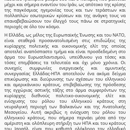
μέχρι και σήμερα εναντίον του Ιράν, ως απότοκο της κρίσης
της παγκόσμιας ηγεμονίας τους και των τεράστιων και
πολλαπλών εσωτερικών κρίσεων και της ανάγκη τους να
επαναβεβαιώσουν τον έλεγχό τους πάνω σε στρατηγικές
περιοχές σε όλο τον κόσμο.
Η Ελλάδα, ως μέλος της Ευρωπαϊκής Ένωσης και του ΝΑΤΟ,
είναι σταθερά προσανατολισμένη στις επιδιώξεις της
κυρίαρχης πολιτικής και οικονομικής ελίτ της οποίας
αποτελεί αναπόσπαστο τμήμα και είναι προσδεδεμένη στο
άρμα του Ευρωατλαντισμού, υπεύθυνου για τόσες και
τόσες επεμβάσεις τα τελευταία και όχι μόνο χρόνια. Οι
συνεχείς συμφωνίες ενεργειακής και αμυντικής
συνεργασίας Ελλάδας-ΗΠΑ αποτελούν ένα ακόμα δείγμα
επικύρωσης και διεύρυνσης των σχέσεων του ελληνικού
και αμερικάνικου κράτους, επιβεβαίωσης της πρόσδεσης
της εγχώριας αστικής τάξης στο άρμα συμφερόντων της
κυρίαρχης διεθνούς πολιτικο-οικονομικής ελίτ και
ενίσχυσης του ρόλου του ελληνικού κράτους στη
νευραλγική περιοχή των Βαλκανίων και της Ανατολικής
Μεσογείου. Αυτή ακριβώς η ενίσχυση του ρόλου του
ελληνικού κράτους, που σήμερα περνάει μέσα από την
αμέριστη και ολόπλευρη στήριξη των ΗΠΑ και του κράτους
του Ισραήλ, είναι που καθιστά ολόκληρο τον ελλαδικό