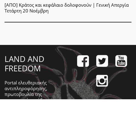
[ΑΠΟ] Κράτος και κεφάλαιο δολοφονούν | Γενική Απεργία
Τετάρτη 20 Νοέμβρη
LAND AND
FREEDOM
Portal ελευθεριακής
αντιπληροφόρησης,
πρωτοβουλία της
συντακτικής ομάδας της
αναρχικής εφημερίδας «Γη
και Ελευθερία» που εκδίδει
η
Αναρχική Πολιτική
Οργάνωση
.